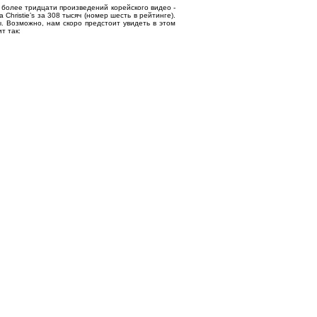
 более тридцати произведений корейского видео -
Christie’s за 308 тысяч (номер шесть в рейтинге).
. Возможно, нам скоро предстоит увидеть в этом
т так: