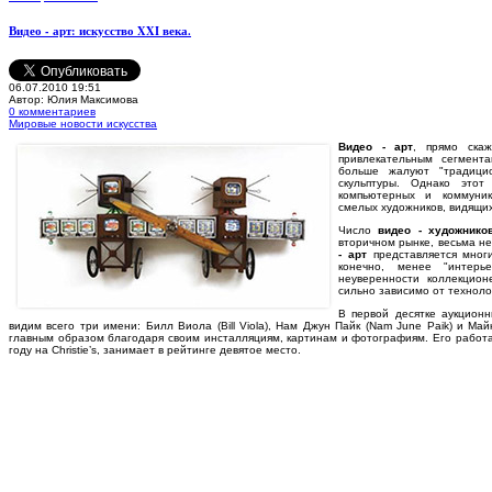
Видео - арт: искусство XXI века.
06.07.2010 19:51
Автор: Юлия Максимова
0 комментариев
Мировые новости искусства
В
идео - арт
, прямо ска
привлекательным сегмент
больше жалуют "традицио
скульптуры. Однако этот
компьютерных и коммуник
смелых художников, видящих
Число
видео - художнико
вторичном рынке, весьма не
- арт
представляется мног
конечно, менее "интерь
неуверенности коллекцион
сильно зависимо от технолог
В первой десятке аукционн
видим всего три имени: Билл Виола (Bill Viola), Нам Джун Пайк (Nam June Paik) и Май
главным образом благодаря своим инсталляциям, картинам и фотографиям. Его работа 
году на Christie’s, занимает в рейтинге девятое место.