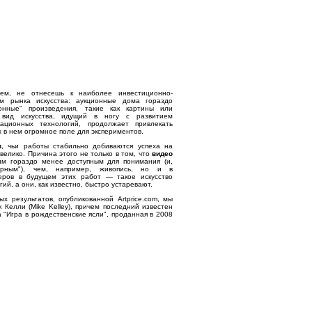
жем, не отнесешь к наиболее инвестиционно-
ам рынка искусства: аукционные дома гораздо
нные" произведения, такие как картины или
 вид искусства, идущий в ногу с развитием
ационных технологий, продолжает привлекать
 в нем огромное поле для экспериментов.
в
, чьи работы стабильно добиваются успеха на
велико. Причина этого не только в том, что
видео
им гораздо менее доступным для понимания (и,
ерным"), чем, например, живопись, но и в
еров в будущем этих работ — такое искусство
ий, а они, как известно, быстро устаревают.
ых результатов, опубликованной Artprice.com, мы
к Келли (Mike Kelley), причем последний известен
"Игра в рождественские ясли", проданная в 2008