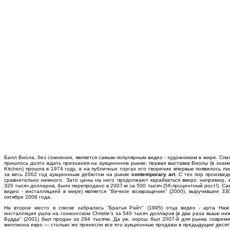
Билл Виола, без сомнения, является самым популярным видео - художником в мире. Список
пришлось долго ждать признания на аукционном рынке: первая выставка Виолы (в знам
Kitchen) прошла в 1974 году, а на публичных торгах его творение впервые появилось л
за весь 2002 год аукционным дебютом на рынке
contemporary art
. С тех пор произве
сравнительно немного. Зато цены на него продолжают карабкаться вверх: например, в
320 тысяч долларов, было перепродано в 2007-м за 500 тысяч (56-процентный рост!). С
видео - инсталляцией в мире) является "Вечное возвращение" (2000), выручившее 330 
октябре 2006 года.
На второе место в списке забрались "Братья Райт" (1995) отца видео - арта Нам
инсталляция ушла на гонконгском Christie’s за 540 тысяч долларов (в два раза выше н
Будда" (2001) был продан за 294 тысячи. Да уж, хорош был 2007-й для рынка совреме
миллиона евро — столько же принесли все его аукционные продажи в предыдущие десять