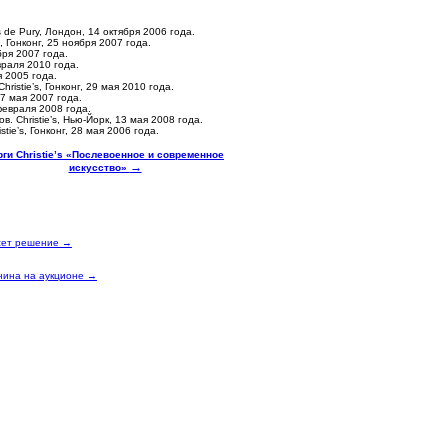
 de Pury, Лондон, 14 октября 2006 года.
, Гонконг, 25 ноября 2007 года.
бря 2007 года.
враля 2010 года.
я 2005 года.
istie’s, Гонконг, 29 мая 2010 года.
27 мая 2007 года.
февраля 2008 года.
. Christie’s, Нью-Йорк, 13 мая 2008 года.
ie’s, Гонконг, 28 мая 2006 года.
рги Сhristie’s «Послевоенное и современное
→
искусство»
есет решение →
нина на аукционе →