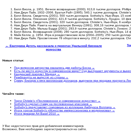
Билл Виола, р. 1951. Вечное возвращение (2000). 613,6 тысячи долларов. Phillips
Нам Джун Пайк, 1932–2006. Братья Райт (1995). 540,1 тысячи долларов. Christie’s
Билл Виола. Свидетель (2001). 500 тысяч долларов. Sotheby’s, Нью-Йорк, 15 ноя
Билл Виола. Пленение (2001). 421,8 тысячи долларов. Sotheby’s, Лондон, 10 фе
Билл Виола. Свидетель (2001). 320 тысяч долларов. Christie’s, Нью-Йорк, 8 ноябр
Нам Джун Пайк. Ракета на виртуальную Венеру (1991). 308,16 тысячи долларов. Chr
Нам Джун Пайк. Малыш Будда (2001). 293,9 тысячи долларов. Christie’s, Гонконг, 
Билл Виола. Возвращение (2008). 280 тысяч долларов. Sotheby’s, Нью-Йорк, 14 
Майк Келли, р. 1954. Игра в рождественские ясли (2004–2005). 250 тысяч долларов
Нам Джун Пайк. Просветление 78 оборотов в минуту. 232,2 тысячи долларов. Christ
←
То
Екатерина Деготь рассказала о проектах Уральской биеннале
искусства
Новые статьи:
Под вопросом авторства оказались две работы Босха →
Есть ли место искусству в современном мире? Суд выслушает аргументы и вын
Кандинский покоряет Мадрид →
Рембрандта не выпустят из страны →
Сумму, близкую к пяти миллионам долларов, выручили при продаже портрета Ле
Читайте также:
Торги Сhristie’s «Послевоенное и современное искусство» →
Sotheby’s сделал ставку на послевоенных классиков →
Sotheby’s представляет сокровища из коллекции Амбруаза Воллара →
Итоги торгов Sotheby’s «Искусство импрессионизма и модернизма» →
Итоги ярмарки Art Basel 2010 →
У Вас недостаточно прав для добавления комментариев.
Возможно, Вам необходимо зарегистрироваться на сайте.