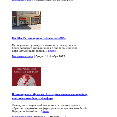
На Юге России пройдет «Биеналле-2015»
Мероприятие проводится министерством культуры
Краснодарского края один раз в два года, с начала
девяностых годов. Главна...
Далее
Выставки в мире
| Среда, 11 Ноября 2015
В Башкирском Музее им. Нестерова начала свою работу
выставка китайского фарфора
Основу экспозиции этой выставки составляют лучшие
образцы современного фарфорового искусства Китайской
Народной Республи...
Далее
Выставки в Уфе
| Вторник, 10 Ноября 2015