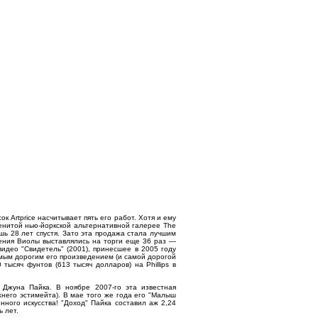
 Artprice насчитывает пять его работ. Хотя и ему
енитой нью-йоркской альтернативной галерее The
ишь 28 лет спустя. Зато эта продажа стала лучшим
дения Виолы выставлялись на торги еще 36 раз —
идео "Свидетель" (2001), принесшее в 2005 году
амым дорогим его произведением (и самой дорогой
тысяч фунтов (613 тысяч долларов) на Phillips в
 Джуна Пайка. В ноябре 2007-го эта известная
ижнего эстимейта). В мае того же года его "Малыш
нного искусства! "Доход" Пайка составил аж 2,24
 лет.