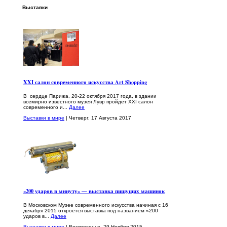
Выставки
XXI салон современного искусства Art Shopping
В сердце Парижа, 20-22 октября 2017 года, в здании
всемирно известного музея Лувр пройдет XXI салон
современного и...
Далее
Выставки в мире
| Четверг, 17 Августа 2017
«200 ударов в минуту» — выставка пишущих машинок
В Московском Музее современного искусства начиная с 16
декабря 2015 откроется выставка под названием «200
ударов в...
Далее
Выставки в мире
| Воскресенье, 29 Ноября 2015