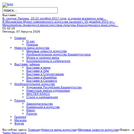
Выставки:
В сердце Парижа, 20-22 октября 2017 года, в здании всемирно изве...
В Московском Музее современного искусства начиная с 16 декабря 2015 от...
Мероприятие проводится министерством культуры Краснодарского края один...
01:32:17
Пятница, 07 Августа 2026
Главная
О нас
Помощь
Новости мира искусства
Мировые новости искусства
Изобразительное искусство Башкортостана
Музеи и галереи мира
Коллекционеры и собиратели
Выставки, афиша
Выставки в мире
Выставки в Уфе
Выставки в Стерлитамаке
Выставки в Ишимбае
Выставки в Салавате
Изобразительное искусство
Художники Республики Башкортостан
Известные имена художников
МАСТЕР-КЛАСС
Стили и направления
Разное
Законодательство
Коммерция в искусстве
Юмор
Разное
Галерея
Магазин
Форум
Вы сейчас здесь:
Главная
»
Новости мира искусства
»
Мировые новости искусства
»
Видео - а
Twitter
Вконтакте