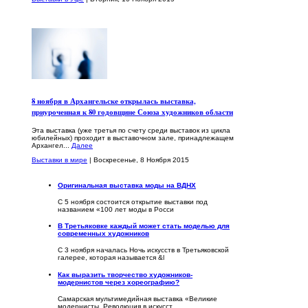
8 ноября в Архангельске открылась выставка,
приуроченная к 80 годовщине Союза художников области
Эта выставка (уже третья по счету среди выставок из цикла
юбилейных) проходит в выставочном зале, принадлежащем
Архангел...
Далее
Выставки в мире
| Воскресенье, 8 Ноября 2015
Оригинальная выставка моды на ВДНХ
С 5 ноября состоится открытие выставки под
названием «100 лет моды в Росси
В Третьяковке каждый может стать моделью для
современных художников
С 3 ноября началась Ночь искусств в Третьяковской
галерее, которая называется &l
Как выразить творчество художников-
модернистов через хореографию?
Самарская мультимедийная выставка «Великие
модернисты. Революция в искусст