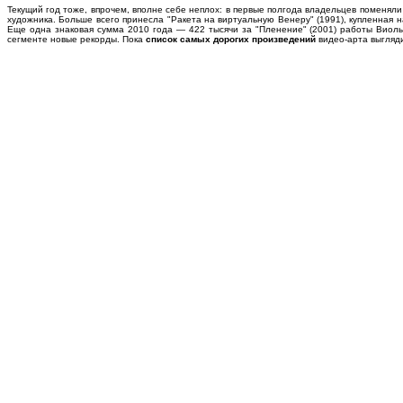
Текущий год тоже, впрочем, вполне себе неплох: в первые полгода владельцев поменяли
художника. Больше всего принесла "Ракета на виртуальную Венеру" (1991), купленная на 
Еще одна знаковая сумма 2010 года — 422 тысячи за "Пленение" (2001) работы Виолы
сегменте новые рекорды. Пока
список самых дорогих произведений
видео-арта выгляди