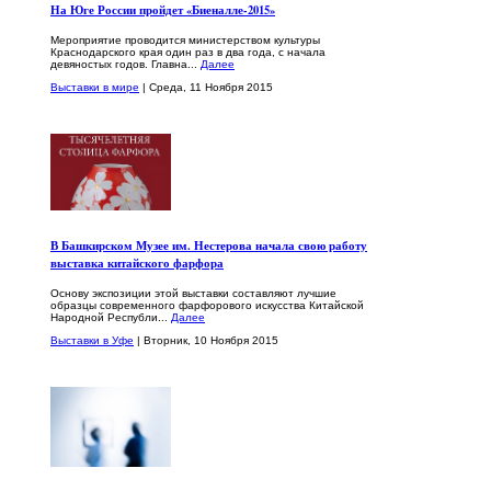
На Юге России пройдет «Биеналле-2015»
Мероприятие проводится министерством культуры
Краснодарского края один раз в два года, с начала
девяностых годов. Главна...
Далее
Выставки в мире
| Среда, 11 Ноября 2015
В Башкирском Музее им. Нестерова начала свою работу
выставка китайского фарфора
Основу экспозиции этой выставки составляют лучшие
образцы современного фарфорового искусства Китайской
Народной Республи...
Далее
Выставки в Уфе
| Вторник, 10 Ноября 2015