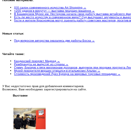
Похожие материалы:
XXI салон современного искусства Art Shopping →
«200 ударов в минуту» — выставка пишущих машинок →
В Башкирском Музее им. Нестерова начала свою работу выставка китайского ф
Есть ли место искусству в современном мире? Суд выслушает аргументы и вын
Гости и жители Красноярска могут оценить работу советских мастеров, посетив 
Новые статьи:
Под вопросом авторства оказались две работы Босха →
Читайте также:
Кандинский покоряет Мадрид →
Рембрандта не выпустят из страны →
Сумму, близкую к пяти миллионам долларов, выручили при продаже портрета Ле
Музей покорителя вершин открылся в итальянских Альпах →
Стоимость произведений Луиз Буржуа на мировых торговых площадках →
У Вас недостаточно прав для добавления комментариев.
Возможно, Вам необходимо зарегистрироваться на сайте.
Выставки