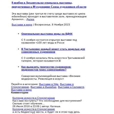
8 ноября в Архангельске открылась выставка,
приуроченная к 80 годовщине Союза художников области
Эта выставка (уже третья по счету среди выставок из цикла
юбилейных) проходит в выставочном зале, принадлежащем
Архангел...
Далее
Выставки в мире
| Воскресенье, 8 Ноября 2015
Оригинальная выставка моды на ВДНХ
С 5 ноября состоится открытие выставки под
названием «100 лет моды в Росси
В Третьяковке каждый может стать моделью для
современных художников
С 3 ноября началась Ночь искусств в Третьяковской
галерее, которая называется &l
Как выразить творчество художников-
модернистов через хореографию?
Самарская мультимедийная выставка «Великие
модернисты. Революция в искусст
Перейти в категорию:
Выставки в Уфе
,
Выставки в
Стерлитамаке
,
Выставки в Ишимбае
,
Выставки в Салавате
,
Выставки в мире
Комментарии
Колледж искусств в Стерлитамаке
Как к вам поступить? Что необходимо для поступления?
Сколько стоит обучение...
28 Июля 2016 в 23:06
|
автор: Катюша
Колледж искусств в Стерлитамаке
а есть бюджетные места, и будет ли в этом году день