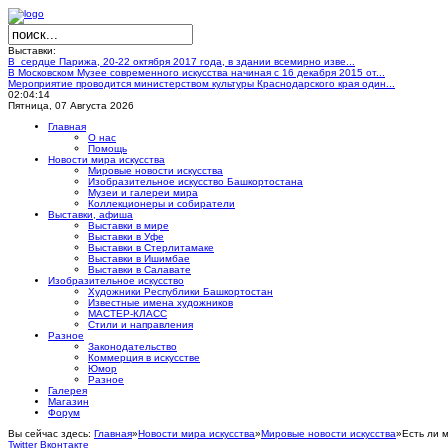
Выставки:
В сердце Парижа, 20-22 октября 2017 года, в здании всемирно изве...
В Московском Музее современного искусства начиная с 16 декабря 2015 от...
Мероприятие проводится министерством культуры Краснодарского края один...
02:04:15
Пятница, 07 Августа 2026
Главная
О нас
Помощь
Новости мира искусства
Мировые новости искусства
Изобразительное искусство Башкортостана
Музеи и галереи мира
Коллекционеры и собиратели
Выставки, афиша
Выставки в мире
Выставки в Уфе
Выставки в Стерлитамаке
Выставки в Ишимбае
Выставки в Салавате
Изобразительное искусство
Художники Республики Башкортостан
Известные имена художников
МАСТЕР-КЛАСС
Стили и направления
Разное
Законодательство
Коммерция в искусстве
Юмор
Разное
Галерея
Магазин
Форум
Вы сейчас здесь:
Главная
»
Новости мира искусства
»
Мировые новости искусства
»
Есть ли 
Twitter
Вконтакте