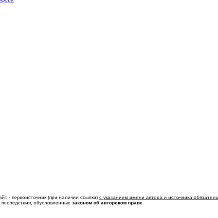
айт - первоисточник (при наличии ссылки)
с указанием имени автора и источника обязател
ь последствия, обусловленные
законом об авторском праве
.