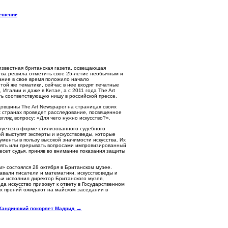
решение
 известная британская газета, освещающая
тва решила отметить свое 25-летие необычным и
ание в свое время положило начало
той же тематики, сейчас в нее входят печатные
 Италии и даже в Китае, а с 2011 года The Art
ь соответствующую нишу в российской прессе.
одовщины The Art Newspaper на страницах своих
х странах проведет расследование, посвященное
гляд вопросу: «Для чего нужно искусство?».
руется в форме стилизованного судебного
й выступят эксперты и искусствоведы, которые
ументы в пользу высокой значимости искусства. Их
лять или прерывать вопросами импровизированный
сет судья, приняв во внимание показания защиты
м» состоялся 28 октября в Британском музее.
авали писатели и математики, искусствоведы и
ьи исполнил директор Британского музея,
да искусство призовут к ответу в Государственном
их прений ожидают на майском заседании в
→
Кандинский покоряет Мадрид