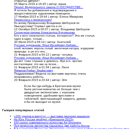
открытых дверей?
05 Марта 2016 в 16:45
|
автор: маша
Проект Федерального закона О ГОСУДАРСТВЕ...
Я хотела бы добавления и подтверждения о
предоставлении художникам помещени...
17 Ноября 2015 в 19:44
|
автор: Елена Макарова
Прикоснись к прекрасному!
Ко всему Прекрасному Владимир Шебзухов по
Гвьездославу* Сорвал цветок и он ...
12 Октября 2015 в 00:07
|
автор: Владимир Шебзухов
Солнечная лирика Александра Бурзянцева
Кто у кого сплагиатил статью, интересно? Эта же статья,
один в один, только...
30 Июля 2015 в 09:14
|
автор: Анатолий
Русские художники. Илья Иосифович Кабако...
злой человек. король голый .мелочная натура. издержки
природы. а уж его инс...
21 Февраля 2015 в 04:12
|
автор: татьяна
Русские художники. Илья Иосифович Кабако...
Да вот тоже слушаю и дивлюсь. Жук его, прочие
инсталляции: это как за поэзи...
21 Февраля 2015 в 01:59
|
автор: Люся
Яппаров Рифат Ульфатович
Поддерживаю! Видела на выставке картины, очень
понравились работы.
20 Февраля 2015 в 23:44
|
автор: Эля
Если бы где-нибудь в Британском музее
была уютная комнатка не больше чем с
двадцатью экспонатами, с хорошим
освещением, удобными креслами и
табличкой, приглашающей закурить, думаю,
я бы не выходил из музея.
Галерея популярных статей
«200 ударов в минуту» — выставка пишущих машинок
На Юге России пройдет «Биеналле-2015»
XXI салон современного искусства Art Shopping
Под вопросом авторства оказались две работы Босха
В Башкирском Музее им. Нестерова начала свою работу выставка китайского ф