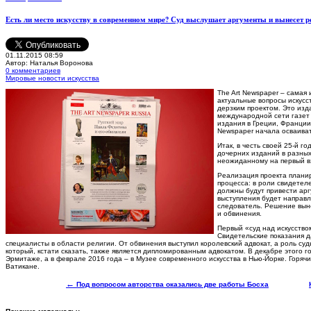
Есть ли место искусству в современном мире? Суд выслушает аргументы и вынесет 
01.11.2015 08:59
Автор: Наталья Воронова
0 комментариев
Мировые новости искусства
T
he Art Newspaper – самая
актуальные вопросы искусс
дерзким проектом. Это изд
международной сети газет 
издания в Греции, Франции,
Newspaper начала осваиват
Итак, в честь своей 25-й г
дочерних изданий в разны
неожиданному на первый вз
Реализация проекта плани
процесса: в роли свидетеле
должны будут привести арг
выступления будет направ
следователь. Решение выне
и обвинения.
Первый «суд над искусство
Свидетельские показания д
специалисты в области религии. От обвинения выступил королевский адвокат, а роль суд
который, кстати сказать, также является дипломированным адвокатом. В декабре этого го
Эрмитаже, а в феврале 2016 года – в Музее современного искусства в Нью-Йорке. Горяч
Ватикане.
←
Под вопросом авторства оказались две работы Босха