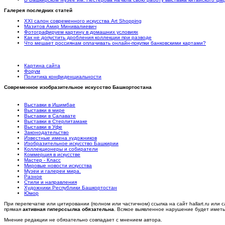
Галерея последних статей
XXI салон современного искусства Art Shopping
Мазитов Амир Минивалиевич
Фотографируем картину в домашних условиях
Как не допустить дробления коллекции при разводе
Что мешает россиянам оплачивать онлайн-покупки банковскими картами?
Картина сайта
Форум
Политика конфиденциальности
Современное изобразительное искусство Башкортостана
Выставки в Ишимбае
Выставки в мире
Выставки в Салавате
Выставки в Стерлитамаке
Выставки в Уфе
Законодательство
Известные имена художников
Изобразительное искусство Башкирии
Коллекционеры и собиратели
Коммерция в искусстве
Мастер - Класс
Мировые новости искусства
Музеи и галереи мира.
Разное
Стили и направления
Художники Республики Башкортостан
Юмор
При перепечатке или цитировании (полном или частичном) ссылка на сайт hallart.ru или с
прямая
активная гиперссылка обязательна
. Всякое выявленное нарушение будет имет
Мнение редакции не обязательно совпадает с мнением автора.