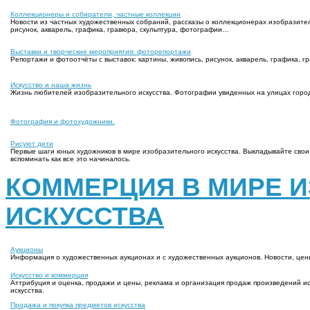
Коллекционеры и собиратели, частные коллекции
Новости из частных художественных собраний, рассказы о коллекционерах изобразительн
рисунок, акварель, графика, гравюра, скульптура, фотографии…
Выставки и творческие мероприятия: фоторепортажи
Репортажи и фотоотчёты с выставок: картины, живопись, рисунок, акварель, графика, 
Искусство и наша жизнь
Жизнь любителей изобразительного искусства. Фотографии увиденных на улицах горо
Фотография и фотохудожники.
Рисуют дети
Первые шаги юных художников в мире изобразительного искусства. Выкладывайте свои 
вспоминать как все это начиналось.
КОММЕРЦИЯ В МИРЕ 
ИСКУССТВА
Аукционы
Информация о художественных аукционах и с художественных аукционов. Новости, цены
Искусство и коммерция
Аттрибуция и оценка, продажи и цены, реклама и организация продаж произведений иск
искусства.
Продажа и покупка предметов искусства