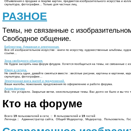
Объявления о продаже и покупке картин, предметов изобразительного искусства и колле
скульптура, фотографии… Только для частных лиц.
РАЗНОЕ
Темы, не связанные с изобразительном
Свободное общение.
Библиотека: бумажная и электронная.
Все об изобразительном искусстве : книги по искусству, художественные альбомы, ху
ссылки…
Зона свободного общения.
Не будем засорять наш форум флудом. Хочется пообщаться на темы, не связанные с из
Юмор и сатира.
Не смейтесь одни, давайте смеяться вместе : весёлые рисунки, картины и картинки, к
скульптуры, фотографии…
Электронная книга жалоб и предложений.
Ваши жалобы, пожелания, предложения по оформлению и работе форума.
Архив форума
Всё, что устарело. Закрытые ветки, неиспользуемые темы. Вас долго не было и вы что т
Кто на форуме
Всего
19
пользователей в сети ::
0
пользователей и
19
гостей
Легенда ::
Администратор сайта
,
Общий Модератор
,
Модератор
,
Пользователь
,
Гос