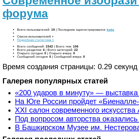
Современное изобразит
форума
Всего пользователей:
19
|
Последним зарегистрировался:
katia
Список пользователей »
Подробная статистика »
Всего сообщений:
1542
|
Всего тем:
106
Всего разделов:
4
|
Всего категорий:
22
Открыто сегодня:
0
|
Открыто вчера:
0
Сообщений сегодня:
0
|
Сообщений вчера:
0
Время создания страницы: 0.29 секунд
Галерея популярных статей
«200 ударов в минуту» — выставк
На Юге России пройдет «Биеналле
XXI салон современного искусства 
Под вопросом авторства оказались
В Башкирском Музее им. Нестерова