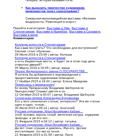
галерее, которая называется &l
Как выразить творчество художников-
модернистов через хореографию?
Самарская мультимедийная выставка «Великие
модернисты. Революция в искусст
Перейти в категорию:
Выставки в Уфе
,
Выставки в
Стерлитамаке
,
Выставки в Ишимбае
,
Выставки в Салавате
,
Выставки в мире
Комментарии
Колледж искусств в Стерлитамаке
Как к вам поступить? Что необходимо для поступления?
Сколько стоит обучение...
28 Июля 2016 в 23:06
|
автор: Катюша
Колледж искусств в Стерлитамаке
а есть бюджетные места, и будет ли в этом году день
открытых дверей?
05 Марта 2016 в 16:45
|
автор: маша
Проект Федерального закона О ГОСУДАРСТВЕ...
Я хотела бы добавления и подтверждения о
предоставлении художникам помещени...
17 Ноября 2015 в 19:44
|
автор: Елена Макарова
Прикоснись к прекрасному!
Ко всему Прекрасному Владимир Шебзухов по
Гвьездославу* Сорвал цветок и он ...
12 Октября 2015 в 00:07
|
автор: Владимир Шебзухов
Солнечная лирика Александра Бурзянцева
Кто у кого сплагиатил статью, интересно? Эта же статья,
один в один, только...
30 Июля 2015 в 09:14
|
автор: Анатолий
Русские художники. Илья Иосифович Кабако...
злой человек. король голый .мелочная натура. издержки
природы. а уж его инс...
21 Февраля 2015 в 04:12
|
автор: татьяна
Русские художники. Илья Иосифович Кабако...
Да вот тоже слушаю и дивлюсь. Жук его, прочие
инсталляции: это как за поэзи...
21 Февраля 2015 в 01:59
|
автор: Люся