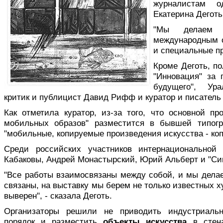
журналистам о
Екатерина Деготь
"Мы делаем б
международным о
и специальные пр
Кроме Деготь, п
"Инновация" за 
будущего", Ур
критик и публицист Давид Рифф и куратор и писатель
Как отметила куратор, из-за того, что основной пр
мобильных образов" разместится в бывшей типогр
"мобильные, копируемые произведения искусства - коп
Среди российских участников интернационально
Кабаковы, Андрей Монастырский, Юрий Альберт и "Си
"Все работы взаимосвязаны между собой, и мы делае
связаны, на выставку мы берем не только известных х
выверен", - сказала Деготь.
Организаторы решили не приводить индустриаль
порядок и разместить
объекты искусства
в стена