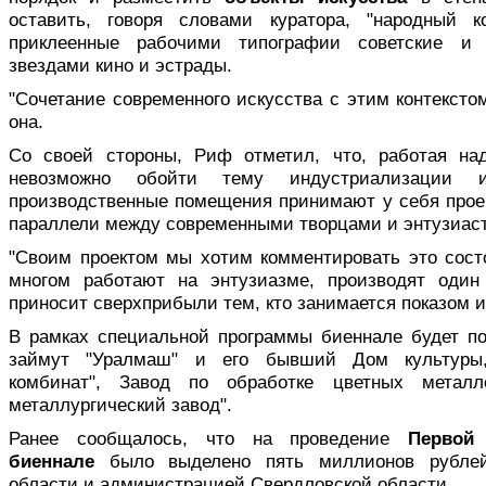
оставить, говоря словами куратора, "народный к
приклеенные рабочими типографии советские и 
звездами кино и эстрады.
"Сочетание современного искусства с этим контекстом
она.
Со своей стороны, Риф отметил, что, работая над
невозможно обойти тему индустриализации 
производственные помещения принимают у себя проек
параллели между современными творцами и энтузиаст
"Своим проектом мы хотим комментировать это состо
многом работают на энтузиазме, производят один
приносит сверхприбыли тем, кто занимается показом и
В рамках специальной программы биеннале будет пок
займут "Уралмаш" и его бывший Дом культуры,
комбинат", Завод по обработке цветных металл
металлургический завод".
Ранее сообщалось, что на проведение
Первой
биеннале
было выделено пять миллионов рублей
области и администрацией Свердловской области.