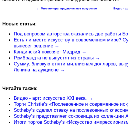
←
Миллионеры предпочитают искусство
Видео - а
Новые статьи:
Под вопросом авторства оказались две работы Б
Есть ли место искусству в современном мире? С
вынесет решение →
Кандинский покоряет Мадрид →
Рембрандта не выпустят из страны →
Сумму, близкую к пяти миллионам долларов, выр
Ленина на аукционе →
Читайте также:
Видео - арт: искусство XXI века. →
Торги Сhristie’s «Послевоенное и современное ис
Sotheby’s сделал ставку на послевоенных класси
Sotheby’s представляет сокровища из коллекции
Итоги торгов Sotheby’s «Искусство импрессиони