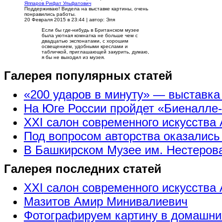
Яппаров Рифат Ульфатович
Поддерживаю! Видела на выставке картины, очень
понравились работы.
20 Февраля 2015 в 23:44
|
автор: Эля
Если бы где-нибудь в Британском музее
была уютная комнатка не больше чем с
двадцатью экспонатами, с хорошим
освещением, удобными креслами и
табличкой, приглашающей закурить, думаю,
я бы не выходил из музея.
Галерея популярных статей
«200 ударов в минуту» — выставк
На Юге России пройдет «Биеналле
XXI салон современного искусства 
Под вопросом авторства оказались
В Башкирском Музее им. Нестерова
Галерея последних статей
XXI салон современного искусства 
Мазитов Амир Минивалиевич
Фотографируем картину в домашни