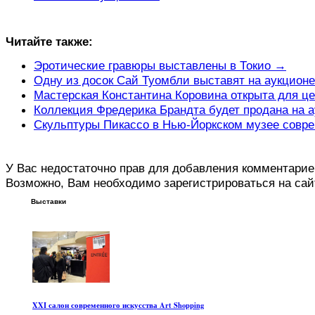
Читайте также:
Эротические гравюры выставлены в Токио →
Одну из досок Сай Туомбли выставят на аукционе
Мастерская Константина Коровина открыта для ц
Коллекция Фредерика Брандта будет продана на 
Скульптуры Пикассо в Нью-Йоркском музее совре
У Вас недостаточно прав для добавления комментарие
Возможно, Вам необходимо зарегистрироваться на сай
Выставки
XXI салон современного искусства Art Shopping