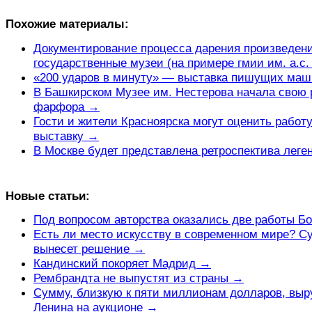
Похожие материалы:
Документирование процесса дарения произведени
государственные музеи (на примере гмии им. а.с
«200 ударов в минуту» — выставка пишущих ма
В Башкирском Музее им. Нестерова начала свою р
фарфора →
Гости и жители Красноярска могут оценить работу
выставку →
В Москве будет представлена ретроспектива лег
Новые статьи:
Под вопросом авторства оказались две работы Б
Есть ли место искусству в современном мире? С
вынесет решение →
Кандинский покоряет Мадрид →
Рембрандта не выпустят из страны →
Сумму, близкую к пяти миллионам долларов, выр
Ленина на аукционе →