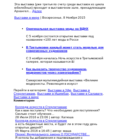
Эта выставка (уже третья по счету среди выставок из цикла
юбилейных) проходит в выставочном зале, принадлежащем
Архангел...
Далее
Выставки в мире
| Воскресенье, 8 Ноября 2015
Оригинальная выставка моды на ВДНХ
С 5 ноября состоится открытие выставки под
названием «100 лет моды в Росси
В Третьяковке каждый может стать моделью для
современных художников
С 3 ноября началась Ночь искусств в Третьяковской
галерее, которая называется &l
Как выразить творчество художников-
модернистов через хореографию?
Самарская мультимедийная выставка «Великие
модернисты. Революция в искусст
Перейти в категорию:
Выставки в Уфе
,
Выставки в
Стерлитамаке
,
Выставки в Ишимбае
,
Выставки в Салавате
,
Выставки в мире
Комментарии
Колледж искусств в Стерлитамаке
Как к вам поступить? Что необходимо для поступления?
Сколько стоит обучение...
28 Июля 2016 в 23:06
|
автор: Катюша
Колледж искусств в Стерлитамаке
а есть бюджетные места, и будет ли в этом году день
открытых дверей?
05 Марта 2016 в 16:45
|
автор: маша
Проект Федерального закона О ГОСУДАРСТВЕ...
Я хотела бы добавления и подтверждения о