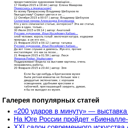
предоставлении художникам помещени...
17 Ноября 2015 в 19:44
|
автор: Елена Макарова
Прикоснись к прекрасному!
Ко всему Прекрасному Владимир Шебзухов по
Гвьездославу* Сорвал цветок и он ...
12 Октября 2015 в 00:07
|
автор: Владимир Шебзухов
Солнечная лирика Александра Бурзянцева
Кто у кого сплагиатил статью, интересно? Эта же статья,
один в один, только...
30 Июля 2015 в 09:14
|
автор: Анатолий
Русские художники. Илья Иосифович Кабако...
злой человек. король голый .мелочная натура. издержки
природы. а уж его инс...
21 Февраля 2015 в 04:12
|
автор: татьяна
Русские художники. Илья Иосифович Кабако...
Да вот тоже слушаю и дивлюсь. Жук его, прочие
инсталляции: это как за поэзи...
21 Февраля 2015 в 01:59
|
автор: Люся
Яппаров Рифат Ульфатович
Поддерживаю! Видела на выставке картины, очень
понравились работы.
20 Февраля 2015 в 23:44
|
автор: Эля
Если бы где-нибудь в Британском музее
была уютная комнатка не больше чем с
двадцатью экспонатами, с хорошим
освещением, удобными креслами и
табличкой, приглашающей закурить, думаю,
я бы не выходил из музея.
Галерея популярных статей
«200 ударов в минуту» — выставк
На Юге России пройдет «Биеналле
XXI салон современного искусства 