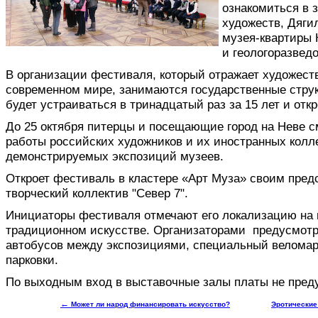
ознакомиться в 
художеств, Дягил
музея-квартиры 
и геологоразведо
В организации фестиваля, который отражает художест
современном мире, занимаются государственные стру
будет устраиваться в тринадцатый раз за 15 лет и отк
До 25 октября питерцы и посещающие город на Неве с
работы российских художников и их иностранных колл
демонстрируемых экспозиций музеев.
Откроет фестиваль в кластере «Арт Муза» своим пре
творческий коллектив "Север 7".
Инициаторы фестиваля отмечают его локализацию на 
традиционном искусстве. Организаторами предусмот
автобусов между экспозициями, специальный велома
парковки.
По выходным вход в выставочные залы платы не пред
←
Может ли народ финансировать искусство?
Эротические