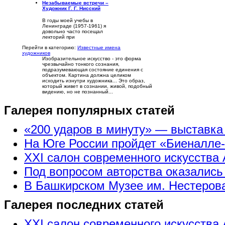
Незабываемые встречи –
Художник Г. Г. Нисский
В годы моей учебы в
Ленинграде (1957-1961) я
довольно часто посещал
лекторий при
Перейти в категорию:
Известные имена
художников
Изобразительное искусство - это форма
чрезвычайно тонкого сознания,
подразумевающая состояние единения с
объектом. Картина должна целиком
исходить изнутри художника... Это образ,
который живет в сознании, живой, подобный
видению, но не познанный...
Галерея популярных статей
«200 ударов в минуту» — выставк
На Юге России пройдет «Биеналле
XXI салон современного искусства 
Под вопросом авторства оказались
В Башкирском Музее им. Нестерова
Галерея последних статей
XXI салон современного искусства 