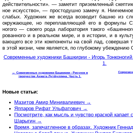
действительности». — заметит приземлен­ный скептик
ное искусство», — простодушно замечу я. Никчемно
слабых. Художник же всегда возводит башню из сл
окружающее, но переплавляющей его в формулы Са
ногого — своего рода лаборатория такого «башенно
рованного и в реальном мире, и в истории, и в культ
вающего все эти компоненты на свой лад, совершая 
в этой жизни, чем является, по глубокому убеждению
Современные художники Башкирии - Игорь Тонконогий
1.
←
Современ
Современные художники Башкирии - Рисунок в
творчестве Ахмата Лутфуллина. Часть 1.
Новые статьи:
Мазитов Амир Минивалиевич →
Яппаров Рифат Ульфатович →
Посмотрите, как мысль и чувство краской капает 
Шарыгин →
Время, запечатленное в образах. Художник Генн