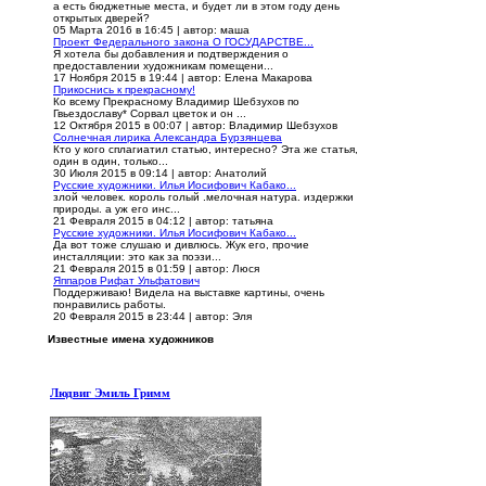
а есть бюджетные места, и будет ли в этом году день
открытых дверей?
05 Марта 2016 в 16:45
|
автор: маша
Проект Федерального закона О ГОСУДАРСТВЕ...
Я хотела бы добавления и подтверждения о
предоставлении художникам помещени...
17 Ноября 2015 в 19:44
|
автор: Елена Макарова
Прикоснись к прекрасному!
Ко всему Прекрасному Владимир Шебзухов по
Гвьездославу* Сорвал цветок и он ...
12 Октября 2015 в 00:07
|
автор: Владимир Шебзухов
Солнечная лирика Александра Бурзянцева
Кто у кого сплагиатил статью, интересно? Эта же статья,
один в один, только...
30 Июля 2015 в 09:14
|
автор: Анатолий
Русские художники. Илья Иосифович Кабако...
злой человек. король голый .мелочная натура. издержки
природы. а уж его инс...
21 Февраля 2015 в 04:12
|
автор: татьяна
Русские художники. Илья Иосифович Кабако...
Да вот тоже слушаю и дивлюсь. Жук его, прочие
инсталляции: это как за поэзи...
21 Февраля 2015 в 01:59
|
автор: Люся
Яппаров Рифат Ульфатович
Поддерживаю! Видела на выставке картины, очень
понравились работы.
20 Февраля 2015 в 23:44
|
автор: Эля
Известные имена художников
Людвиг Эмиль Гримм