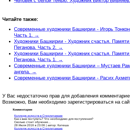
Человек с белой тенью. Художник Виктор Бивняев
Читайте также:
Современные художники Башкирии - Игорь Тонкон
Часть 1. →
Художники Башкирии - Художник счастья. Памят
Пеганова. Часть 2. →
Художники Башкирии - Художник счастья. Памят
Пеганова. Часть 1. →
Современные художники Башкирии – Мустаев Рам
ангела. →
Современные художники Башкирии - Расих Ахмет
У Вас недостаточно прав для добавления комментарие
Возможно, Вам необходимо зарегистрироваться на сай
Комментарии
Колледж искусств в Стерлитамаке
Как к вам поступить? Что необходимо для поступления?
Сколько стоит обучение...
28 Июля 2016 в 23:06
|
автор: Катюша
Колледж искусств в Стерлитамаке