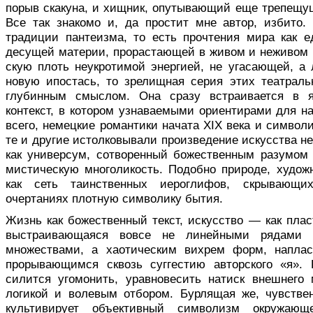
порыв скакуна, и хищник, опутывающий еще трепещу
Все так знакомо и, да простит мне автор, избито
традиции пантеизма, то есть прочтения мира как 
десущей материи, прорастающей в живом и неживом
скую плоть неукротимой энергией, не уга­сающей, 
новую ипостась, то зрелищная серия этих театрал
глубинным смыслом. Она сразу встраи­вается в я
контекст, в котором узнаваемыми ори­ентирами для н
всего, немецкие романтики на­чата XIX века и символ
те и другие истолковы­вали произведение искусства не
как универсум, сотворенный божественным разумом
мистическую многоликость. Подобно природе, худож­
как сеть таинственных иероглифов, скрывающ
очертаниях плот­ную символику бытия.
Жизнь как божественный текст, искусство — как пласт
выстраивающаяся вовсе не линейными рядами 
множествами, а хаотическим вихрем форм, наплас
прорывающимся сквозь суггестию авторского «я». 
силится угомонить, уравновесить натиск внешнего 
логикой и волевым отбором. Бур­лящая же, чувствен
культивирует объективный символизм окружающ