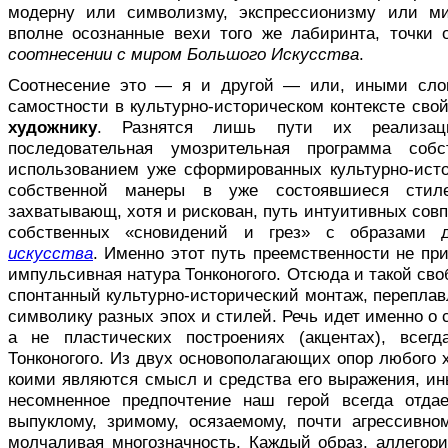
модерну или сим­волизму, экспрессионизму или м
вполне осознанные вехи того же лабиринта, точки 
соотнесении с миром Большого Искусства
.
Соотнесение это — я и другой — или, иными слов
самостности в культурно-историческом контексте св
художнику
. Разнятся лишь пути их реализа
последовательная умозрительная программа соб
использо­ванием уже сформированных культурно-исто
соб­ственной манеры в уже состоявшиеся сти­
захватывающ, хотя и рискован, путь интуитивных совп
собственных «сновидений и грез» с образами 
искусства
. Имен­но этот путь преемственности не пр
импульсивная натура Тонконогого. Отсюда и такой сво
спонтан­ный культурно-исторический монтаж, перепл
символику разных эпох и стилей. Речь идет именно о 
а не пластических построениях (ак­центах), все
Тонконогого. Из двух основополагающих опор любого х
коими являются смысл и средства его выражения, ин
несомненное предпочтение наш герой всегда отдае
выпуклому, зримому, осязаемому, почти агрессивн
молчаливая многозначность. Каж­дый образ, аллегори