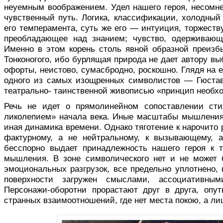
неуемным воображением. Удел нашего героя, несомне
чувственный путь. Логика, классификации, холодный
его темперамента, суть же его — интуиция, торжест
преобладающее над знанием; чувство, одерживающ
Именно в этом корень столь явной образной преизб
Тонконогого, ибо бур­лящая природа не дает автору вы
офорты, неистово, сумасбродно, роскошно. Глядя на е
одного из са­мых изощренных символистов — Гюста
театрально- таинственной живописью «принцип не­обх
Речь не идет о прямолинейном сопо­ставлении сти
ликолепием» начала века. Иные масштабы мышления, 
иная динамика времени. Однако тяготение к нарочито 
фактурному, а не нейтральному, к вызы­вающему, 
бесспорно выдает принадлежность нашего героя к 
мышления. В зоне символического нет и не может 
эмоциональных разгрузок, все предельно уплотнено,
поверхности загружен смыслами, ас­социативным
Персонажи-оборотни прорастают друг в друга, опу
странных взаимоотношений, где нет места покою, а л