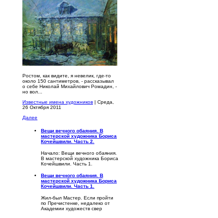
Ростом, как видите, я невелик, где-то
около 150 сантимет­ров, - рассказывал
о себе Николай Михайлович Ромадин, -
но вол...
Известные имена художников
| Среда,
26 Октября 2011
Далее
Вещи вечного обаяния. В
мастерской художника Бориса
Кочейшвили. Часть 2.
Начало: Вещи вечного обаяния.
В мастерской художника Бориса
Кочейшвили. Часть 1.
Вещи вечного обаяния. В
мастерской художника Бориса
Кочейшвили. Часть 1.
Жил-был Мастер. Если пройти
по Пречистенке, недалеко от
Академии художеств свер