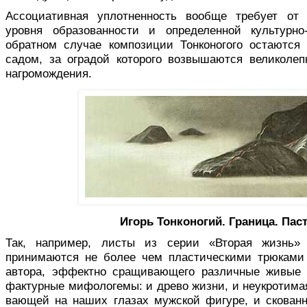
Ассоциативная уплотненность вооб­ще требует от 
уровня образованности и определенной культурно
обратном случае композиции Тонконогого остаются
садом, за оградой которого возвышаются великоле
нагромождения.
Игорь Тонконогий.
Граница. Паст
Так, например, листы из серии «Вто­рая жизнь»
принимаются не более чем пластическими трюками
автора, эффектно сращивающего различ­ные живые
фактурные мифологемы: и древо жизни, и неукротимая
вающей на наших глазах мужской фигуре, и скован