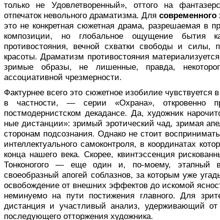
только не Удовлетворенный», оттого на фантазер
отпечаток невольного драматизма. Для
современного 
это не конкретная сюжетная драма, разрешаемая в п
композиции, но глобальное ощущение бытия ка
противостояния, вечной схватки сво­боды и силы, п
красоты. Драматизм противостояния материализуется в
зримые образы, не лишенные, правда, некоторог
ассоциативной чрезмерности.
Фактурнее всего это сюжетное изоби­лие чувствуется в
в частности, — серии «Охрана», откровенно 
постмодернистском декадансе. Да, худож­ник нарочит
ные дистанции»: зримый эротический чад, зримая ап
сторонам подсознания. Однако не сто­ит воспринимать 
интеллектуального самоконтро­ля, в координатах кото
конца нашего века. Скорее, квинтэссенция рискован
Тонконогого — еще один и, по-моему, этапный в
своеобразный апогей соблазнов, за которым уже уга
освобождение от внешних эф­фектов до искомой ясно
неминуемо на пути по­стижения главного. Для зри
дистанция и участливый анализ, удерживающий от
последующего отторжения художника.