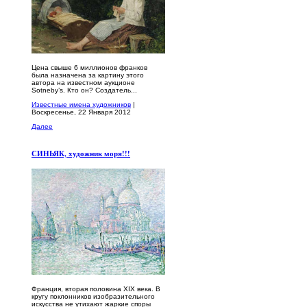
Цена свыше 6 миллионов франков
была назначена за картину этого
автора на известном аукционе
Sotneby’s. Кто он? Создатель...
Известные имена художников
|
Воскресенье, 22 Января 2012
Далее
СИНЬЯК, художник моря!!!
Франция, вторая половина XIX века. В
кругу поклонников изобразительного
искусства не утихают жаркие споры