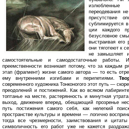
излюбленные
переодевания не
присутствие оп
сублимируется в
ции каждого п
безусловное смы
выстраивая его 
они тяготеют к с
не замышляет и
самостоятельные и самодостаточные работы.
преемственности возникает потому, что за каждым р
этап (фрагмент) жизни само­го автора — то есть от
ему внутренними изгибами и перипетиями.
Тво
современного художника Тонконогого этот путь — скоре
преодолений и постижений. Как во всяком лабиринте
топтанье на месте, растерянность и минутная утра­т
выход, движение вперед, обещающий прозренье не
путь постижения самого себя, как нелегкий поис
пространстве культуры и времени — логично воспри­н
тогда все чрезмерности, заимствования и цитаты
символичность его работ уже не кажется раздраж