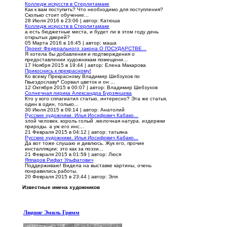
Колледж искусств в Стерлитамаке
Как к вам поступить? Что необходимо для поступления?
Сколько стоит обучение...
28 Июля 2016 в 23:06
|
автор: Катюша
Колледж искусств в Стерлитамаке
а есть бюджетные места, и будет ли в этом году день
открытых дверей?
05 Марта 2016 в 16:45
|
автор: маша
Проект Федерального закона О ГОСУДАРСТВЕ...
Я хотела бы добавления и подтверждения о
предоставлении художникам помещени...
17 Ноября 2015 в 19:44
|
автор: Елена Макарова
Прикоснись к прекрасному!
Ко всему Прекрасному Владимир Шебзухов по
Гвьездославу* Сорвал цветок и он ...
12 Октября 2015 в 00:07
|
автор: Владимир Шебзухов
Солнечная лирика Александра Бурзянцева
Кто у кого сплагиатил статью, интересно? Эта же статья,
один в один, только...
30 Июля 2015 в 09:14
|
автор: Анатолий
Русские художники. Илья Иосифович Кабако...
злой человек. король голый .мелочная натура. издержки
природы. а уж его инс...
21 Февраля 2015 в 04:12
|
автор: татьяна
Русские художники. Илья Иосифович Кабако...
Да вот тоже слушаю и дивлюсь. Жук его, прочие
инсталляции: это как за поэзи...
21 Февраля 2015 в 01:59
|
автор: Люся
Яппаров Рифат Ульфатович
Поддерживаю! Видела на выставке картины, очень
понравились работы.
20 Февраля 2015 в 23:44
|
автор: Эля
Известные имена художников
Людвиг Эмиль Гримм