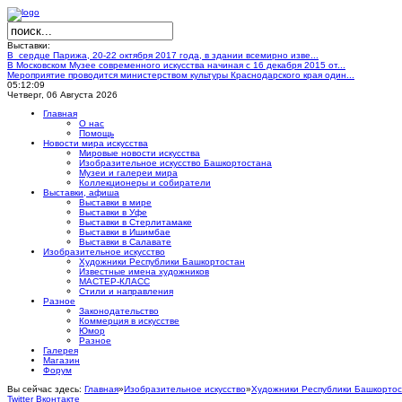
Выставки:
В сердце Парижа, 20-22 октября 2017 года, в здании всемирно изве...
В Московском Музее современного искусства начиная с 16 декабря 2015 от...
Мероприятие проводится министерством культуры Краснодарского края один...
05:12:10
Четверг, 06 Августа 2026
Главная
О нас
Помощь
Новости мира искусства
Мировые новости искусства
Изобразительное искусство Башкортостана
Музеи и галереи мира
Коллекционеры и собиратели
Выставки, афиша
Выставки в мире
Выставки в Уфе
Выставки в Стерлитамаке
Выставки в Ишимбае
Выставки в Салавате
Изобразительное искусство
Художники Республики Башкортостан
Известные имена художников
МАСТЕР-КЛАСС
Стили и направления
Разное
Законодательство
Коммерция в искусстве
Юмор
Разное
Галерея
Магазин
Форум
Вы сейчас здесь:
Главная
»
Изобразительное искусство
»
Художники Республики Башкорто
Twitter
Вконтакте