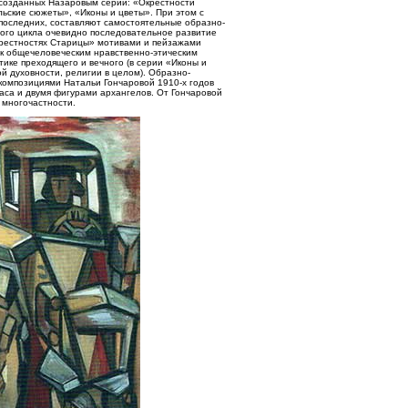
созданных Назаровым серий: «Окрестности
ьские сюжеты», «Иконы и цветы». При этом с
х последних, составляют самостоятельные образно-
вого цикла очевидно последовательное развитие
Окрестностях Старицы» мотивами и пейзажами
 к общечеловеческим нравственно-этическим
ике преходящего и вечного (в серии «Иконы и
й духовности, религии в целом). Образно-
композициями Натальи Гончаровой 1910-х годов
аса и двумя фигурами архангелов. От Гончаровой
 многочастности.