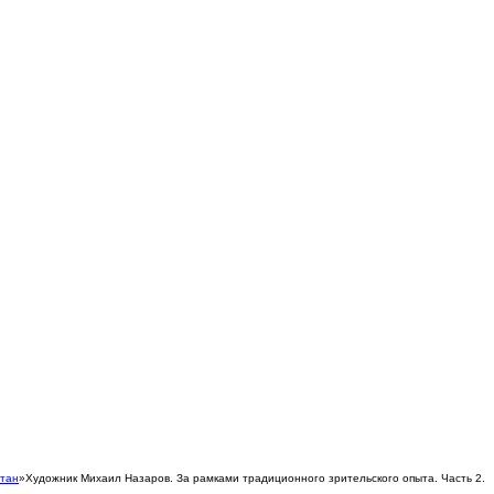
стан
»
Художник Михаил Назаров. За рамками традиционного зрительского опыта. Часть 2.