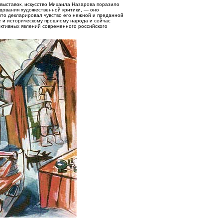
 выставок, искусство Михаила Назарова поразило
ледования художественной критики, — оно
ыто декларировал чувство его нежной и преданной
е и историческому прошлому народа и сейчас
ктивных явлений современного российского