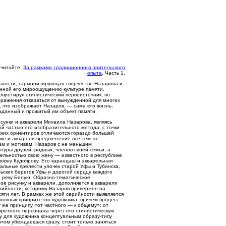
 читайте:
За рамками традиционного зрительского
опыта
. Часть 1.
ьности, гармонизирующая творчество Назарова и
енной его мироощущению культуре памяти,
рпретируя стилистический первоисточник, по
ражения отказаться от вынужденной для многих
, что изображает Назаров, — сама его жизнь,
аданный и прожитый им объект памяти.
исунки и акварели Михаила Назарова, являясь
ой частью его изобразительного метода, с точки
ских ориентиров отличаются гораздо большей
нке и акварели предпочтение все тем же
ам и мотивам, Назаров с не меньшим
атуры друзей, родных, членов своей семьи, а
тельностью свою жену — известного в республике
овну Кудоярову. Его карандаш и акварельная
альные прелести улочек старой Уфы и Тубинска,
ьских берегов Уфы и дорогой сердцу каждого
з реку Белую. Образно-тематическое
ое рисунку и акварели, дополняется в акварели
рийности, которому Назаров привержен на
яти лет. В рамках же этой серийности выявляется
духовных приоритетов художника, причем процесс
у же принципу «от частного — к общему»: от
кретного персонажа через его стилистическую
 для художника концептуальным образу-типу
этом убеждаешься сразу, стоит только заняться