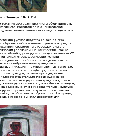
ст. Темпера. 104 Х 114.
о-тематических различиях листы обоих циклов и,
вописного. Воспитанное в кананикольском
 художественной цельности находит и здесь свое
оеваниях русское искусство начала XX века
гообразие изобразительных приемов и средств
еждениями современного изобразительного
ическим реализмом. Но, как известно, только
а столбовой дороге русского искусства начала XX
м принципам мировоззренческие позиции,
ретендовала на собственное представление о
ие всех изобразительных принципов и
изни, стилизация — с живописной пастозностью,
еская перспектива — с кубофутуристическими
ория, культура, религия, природа, жизнь
 человечества стал для русских художников
и творческой интерпретации традиции до смелого
удожникам русского авангарда особенную позицию,
на редкость живучи в изобразительной культуре
от русского реализма, получившего изначально, с
тичной» для обывателя изобразительной природы,
ода о прекрасном, стал искусством для