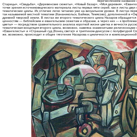
перечислением названий 
Старицы», «Свадьба», «Деревенские сюжеты», «Новый базар», «Моя деревня», «Евангел
точки зрения источниковедческого материала листы первых пяти серий, как и листы дву
тематические циклы. Их отличие легко читаемо уже на визуальном уровне. В листах пер
так называемой местной тематики (Кананикольск, Баймак, Темясово), дополненной в «
древней тверской земли. В листах же второго тематического цикла Назаров обращается
ценностям — библейским и евангельским сюжетам и образам, а через них — к проблемат
цветы» — посредством сравнительного анализа короткой жизни цветка и вечности русско
тематическая концепция второго цикла, возможно, навеяна знаменитыми религиозными 
«Евангелисты» и «Страшный суд (Конец света)» и триптихом-деисусом с полуфигурой Сп
же, возможно, происходит и общее тяготение Назарова к цикличности и композиционной