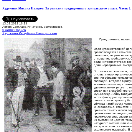
Художник Михаил Назаров. За рамками традиционного зрительского опыта. Часть 2.
13.02.2012 16:23
Автор: Светлана Игнатенко, искусствовед
0 комментариев
Художники Республики Башкортостан
Продолжение, начало
И
дея художественной цел
проявляющаяся в свойств
позволяет, творчески инте
отношению к объекту изоб
роли интерпретатора: все
один неразрывный, выстр
В отличие от живописи, р
стилистически органическ
зрения образно-тематиче
свободой. Отдавая в рису
кананикольским персонаж
удовольствием рисует с н
среди них с особой трога
музыковеда Лейлу Габдулл
кисть фиксируют провинци
пленительную красоту бел
уфимца изгиб моста чере
многообразие, свойственн
приемом тематической се
протяжении последних дес
практически весь спектр 
их выявления идет по том
натурного мотива или кон
интерпретацию к ставшему
вселенского масштаба. В 