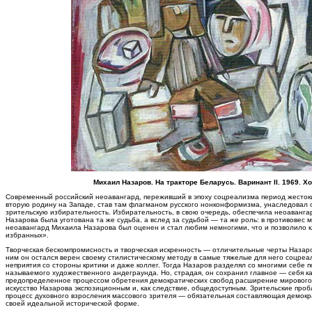
Михаил Назаров. На тракторе Беларусь. Варинант II. 1969. Хо
Современный российский неоавангард, переживший в эпоху соцреализма период жестоки
вторую родину на Западе, став там флагманом русского нонконформизма, унаследовал от
зрительскую избирательность. Избирательность, в свою очередь, обеспечила неоавангар
Назарова была уготована та же судьба, а вслед за судьбой — та же роль: в противовес 
неоавангард Михаила Назарова был оценен и стал любим немногими, что и позволило кл
избранных».
Творческая бескомпромисность и творческая искренность — отличительные черты Назар
ним он остался верен своему стилистическому методу в самые тяжелые для него соцре
неприятия со стороны критики и даже коллег. Тогда Назаров разделял со многими себе 
называемого художественного андеграунда. Но, страдая, он сохранил главное — себя ка
предопределенное процессом обретения демократических свобод расширение мирового 
искусство Назарова экспозиционным и, как следствие, общедоступным. Зрительские про
процесс духовного взросления массового зрителя — обязательная составляющая демокра
своей идеальной исторической форме.