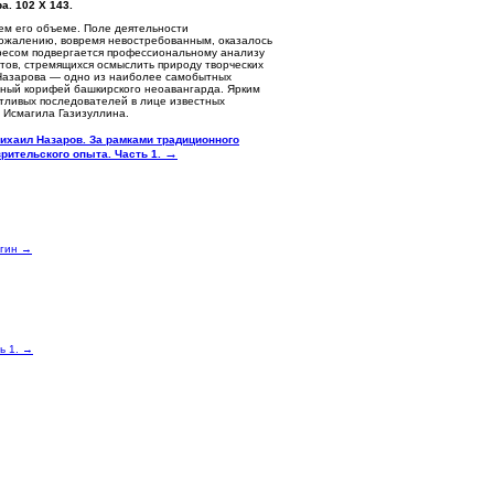
а. 102 Х 143.
ем его объеме. Поле деятельности
к сожалению, вовремя невостребованным, оказалось
ересом подвергается профессиональному анализу
ов, стремящихся осмыслить природу творческих
 Назарова — одно из наиболее самобытных
рный корифей башкирского неоавангарда. Ярким
нтливых последователей в лице известных
 Исмагила Газизуллина.
ихаил Назаров. За рамками традиционного
→
зрительского опыта. Часть 1.
ыгин →
ь 1. →