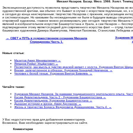
Михаил Назаров. Базар. Мясо. 1966. Холст. Темпер
Экспозиционная доступность позволила представить творчество Михаила Назарова во вс
художественной критики, как обычно это бывает в случае с искусством подлинным, но, 
и сегодня до конца неисчерпанным: творчество Назарова с прежним, неугасающим инт
и систематизации. Но каковыми бы неожиданными ни были в будущем выводы специалист
откровений художника, главное можно резюмировать уже сегодня: творчество Михаила
явлений в изобразительном искусстве Башкортостана и Урала, а сам Назаров — бесспо
подтверждением этому является редкий для современного искусства факт — отряд тала
башкирских художников Дамира Ишемгулова, Николая Пахомова, Станислава Лебедева и
←
Художник М
СВЕТ и ПУТЬ в художественном сознании Михаила
Спиридонова.Часть 1.
Новые статьи:
Мазитов Амир Минивалиевич →
Яппаров Рифат Ульфатович →
Посмотрите, как мысль и чувство краской капает с холста. Художник Виктор Шар
Время, запечатленное в образах. Художник Геннадий Немчинов. →
Человек с белой тенью. Художник Виктор Бивняев. →
Читайте также:
Художник Михаил Назаров. За рамками традиционного зрительского опыта. Част
Касим Девлеткельдиев. Часть 2 - Художники Башкортостана →
Касим Девлеткильдеев. Художники Башкортостана →
Дыхание истории и жизни. Амир Арсланов. →
Жизнь и творчество Бориса Федоровича Домашникова. Часть 4. →
У Вас недостаточно прав для добавления комментариев.
Возможно, Вам необходимо зарегистрироваться на сайте.
Комментарии