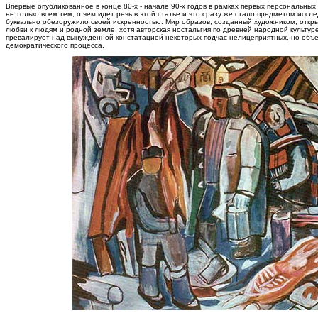
Впервые опубликованное в конце 80-х - начале 90-х годов в рамках первых персональных
не только всем тем, о чем идет речь в этой статье и что сразу же стало предметом исс
буквально обезоружило своей искренностью. Мир образов, созданный художником, откр
любви к людям и родной земле, хотя авторская ностальгия по древней народной культур
превалирует над вынужденной констатацией некоторых подчас нелицеприятных, но объе
демократического процесса.