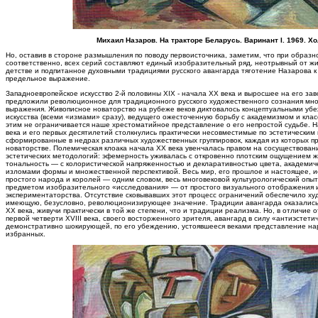
Михаил Назаров. На тракторе Беларусь. Варинант I. 1969. Хол
Но, оставив в стороне размышления по поводу первоисточника, заметим, что при образн
соответственно, всех серий составляют единый изобразительный ряд, неотрывный от жи
детстве и подпитанное духовными традициями русского авангарда тяготение Назарова к
предельное выражение.
Западноевропейское искусство 2-й половины XIX - начала XX века и выросшее на его зав
предложили революционное для традиционного русского художественного сознания мно
выражения. Живописное новаторство на рубеже веков диктовалось концептуальными уб
искусства (всеми «измами» сразу), ведущего ожесточенную борьбу с академизмом и класс
этим не ограничивается наше хрестоматийное представление о его непростой судьбе. Н
века и его первых десятилетий столкнулись практически несовместимые по эстетически
сформированные в недрах различных художественных группировок, каждая из которых п
новаторстве. Полемическая клоака начала XX века увенчалась правом на сосуществован
эстетических методологий: эфемерность уживалась с откровенно плотским ощущением ж
тональность — с колористической напряженностью и декларативностью цвета, академич
изломами формы и множественной перспективой. Весь мир, его прошлое и настоящее, ист
простого народа и королей — одним словом, весь многовековой культурологический опыт
предметом изобразительного «исследования» — от простого визуального отображения 
экспериментаторства. Отсутствие сковывавших этот процесс ограничений обеспечило х
имеющую, безусловно, революционизирующее значение. Традиции авангарда оказались 
XX века, живучи практически в той же степени, что и традиции реализма. Но, в отличие 
первой четверти XVIII века, своего восторженного зрителя, авангард в силу «антиэсте
демонстративно шокирующей, по его убеждению, устоявшееся веками представление нар
избранных.