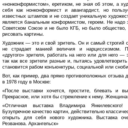
«нонконформистом», еретиком, не зная об этом, а ху
себя как нонконформист и авангардист, но польз
известных штампов и не создает уникальную художес
является банальным конформистом, героем. Не надо з
Советском Союзе и не было КГБ, но было общество, 
рисовать картины.
Художник — это и свой зритель. Он и самый строгий с
не страдает манией величия и нарциссизмом. П
«другого» зрителя, работать на него или для него — 
так как все зрители разные и, пытаясь удовлетворить
становится рабом конъюнктуры, социальной или сноби
Вот, как пример, два прямо противоположных отзыва 
в 1978 году в Москве:
«После выставки хочется, простите, блевать и в
Прекрасное, или хотя бы стремление к нему. Женщина
«Отличная выставка Владимира Янкилевского! 
Бузупречное качество картин, действительно классиче
открыть для себя нового художника. Выставка оч
Резванова. Архангельск»