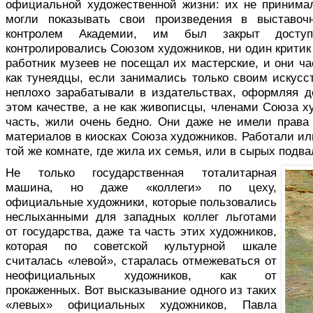
официальной художественной жизни: их не принима
могли показывать свои произведения в выставоч
контролем Академии, им был закрыт доступ
контролировались Союзом художников, ни один критик 
работник музеев не посещал их мастерские, и они ч
как тунеядцы, если занимались только своим искусс
неплохо зарабатывали в издательствах, оформляя д
этом качестве, а не как живописцы, членами Союза х
часть, жили очень бедно. Они даже не имели права
материалов в киосках Союза художников. Работали ил
той же комнате, где жила их семья, или в сырых подва
Не только государственная тоталитарная
машина, но даже «коллеги» по цеху,
официальные художники, которые пользовались
неслыханными для западных коллег льготами
от государства, даже та часть этих художников,
которая по советской культурной шкале
считалась «левой», старалась отмежеваться от
неофициальных художников, как от
прокаженных. Вот высказывание одного из таких
«левых» официальных художников, Павла