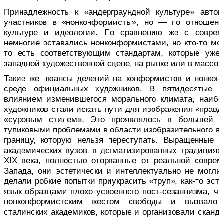
Принадлежность к «андерграундной культуре» авт
участников в «нонконформисты», но — по отношен
культуре и идеологии. По сравнению же с совр
немногие оставались нонконформистами, но кто-то м
то есть соответствующим стандартам, которые уж
западной художественной сцене, на рынке или в массо
Такие же нюансы делений на конформистов и нонко
среде официальных художников. В пятидесятые
влиянием изменившегося морального климата, наи
художников стали искать пути для изображения «прав
«суровым стилем». Это проявлялось в большей 
тупиковыми проблемами в области изобразительного 
границу, которую нельзя переступать. Выращенные
академических вузов, в догматизированных традиция
ХIX века, полностью оторванные от реальной совр
Запада, они эстетически и интеллектуально не могл
делали робкие попытки приукрасить «труп», как-то эс
язык образцами плохо усвоенного пост-сезаннизма, ч
нонконформистским жестом свободы и вызвало
сталинских академиков, которые и организовали скан