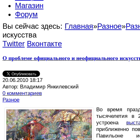
Магазин
Форум
Вы сейчас здесь:
Главная
»
Разное
»
Раз
искусства
Twitter
Вконтакте
О проблеме официального и неофициального искусст
20.06.2010 18:17
Автор: Владимир Янкилевский
0 комментариев
Разное
В
о время празд
тысячелетия в 
устроена
выст
приближенно пов
Павильоне и