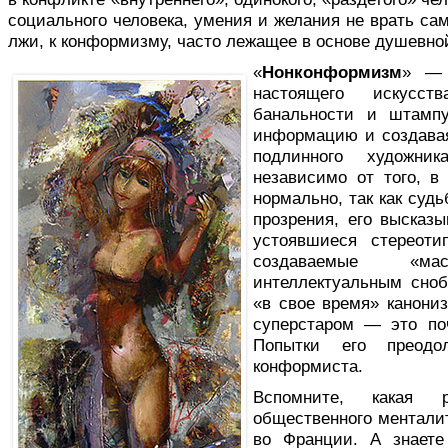
социального человека, умения и желания не врать са
лжи, к конформизму, часто лежащее в основе душевно
«
Нонконформизм
» — 
настоящего искусст
банальности и штамп
информацию и создавая
подлинного художни
независимо от того, в
нормально, так как суд
прозрения, его высказы
устоявшиеся стереот
создаваемые «м
интеллектуальным сно
«в свое время» канони
суперстаром — это по
Попытки его преод
конформиста.
Вспомните, какая 
общественного ментали
во Франции. А знает