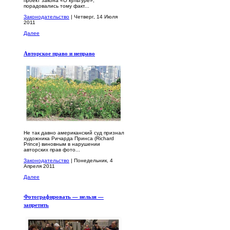
проект закона «О культуре»,
порадовались тому факт...
Законодательство
| Четверг, 14 Июля
2011
Далее
Авторское право и неправо
Не так давно американский суд признал
художника Ричарда Принса (Richard
Prince) виновным в нарушении
авторских прав фото...
Законодательство
| Понедельник, 4
Апреля 2011
Далее
Фотографировать — нельзя —
запретить