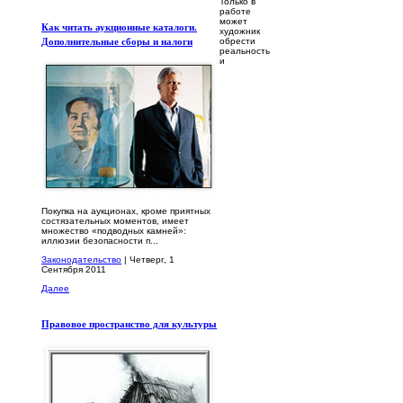
Только в
работе
может
Как читать аукционные каталоги.
художник
Дополнительные сборы и налоги
обрести
реальность
и
Покупка на аукционах, кроме приятных
состязательных моментов, имеет
множество «подводных камней»:
иллюзии безопасности п...
Законодательство
| Четверг, 1
Сентября 2011
Далее
Правовое пространство для культуры