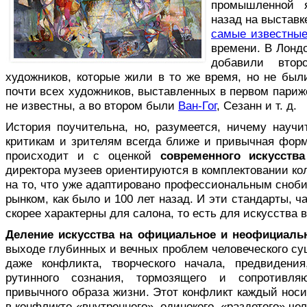
промышленной 
назад на выстав
самые известные
времени. В Лондо
добавили втор
художников, которые жили в то же время, но не был
почти всех художников, выставленных в первом париж
не известны, а во втором были
Ван-Гог
, Сезанн и т. д.
История поучительна, но, разумеется, ничему научи
критикам и зрителям всегда ближе и привычная форм
происходит и с оценкой
современного искусства
директора музеев ориентируются в комплектовании кол
на то, что уже адаптировано профессиональным сноб
рынком, как было и 100 лет назад. И эти стандарты, ч
скорее характерны для салона, то есть для искусства в
Деление искусства на официальное и неофициаль
выходе глубинных и вечных проблем человеческого с
даже конфликта, творческого начала, предвидени
рутинного сознания, тормозящего и сопротивл
привычного образа жизни. Этот конфликт каждый носит
в конфликте «внутреннего», одинокого, «раздетого» чел