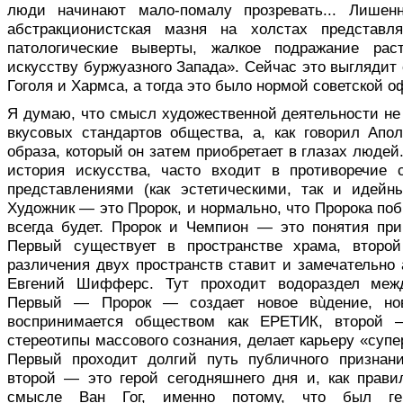
люди начинают мало-помалу прозревать... Лишенн
абстракционистская мазня на холстах представл
патологические выверты, жалкое подражание рас
искусству буржуазного Запада». Сейчас это выглядит
Гоголя и Хармса, а тогда это было нормой советской 
Я думаю, что смысл художественной деятельности н
вкусовых стандартов общества, а, как говорил Апо
образа, который он затем приобретает в глазах людей.
история искусства, часто входит в противоречие
представлениями (как эстетическими, так и идейн
Художник — это Пророк, и нормально, что Пророка поб
всегда будет. Пророк и Чемпион — это понятия пр
Первый существует в пространстве храма, второ
различения двух пространств ставит и замечательно
Евгений Шифферс. Тут проходит водораздел меж
Первый — Пророк — создает новое вùдение, н
воспринимается обществом как ЕРЕТИК, второй 
стереотипы массового сознания, делает карьеру «суп
Первый проходит долгий путь публичного признани
второй — это герой сегодняшнего дня и, как прави
смысле Ван Гог, именно потому, что был ге