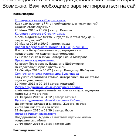
Возможно, Вам необходимо зарегистрироваться на сай
Комментарии
Колледж искусств в Стерлитамаке
Как к вам поступить? Что необходимо для поступления?
Сколько стоит обучение...
28 Июля 2016 в 23:06
|
автор: Катюша
Колледж искусств в Стерлитамаке
а есть бюджетные места, и будет ли в этом году день
открытых дверей?
05 Марта 2016 в 16:45
|
автор: маша
Проект Федерального закона О ГОСУДАРСТВЕ...
Я хотела бы добавления и подтверждения о
предоставлении художникам помещени...
17 Ноября 2015 в 19:44
|
автор: Елена Макарова
Прикоснись к прекрасному!
Ко всему Прекрасному Владимир Шебзухов по
Гвьездославу* Сорвал цветок и он ...
12 Октября 2015 в 00:07
|
автор: Владимир Шебзухов
Солнечная лирика Александра Бурзянцева
Кто у кого сплагиатил статью, интересно? Эта же статья,
один в один, только...
30 Июля 2015 в 09:14
|
автор: Анатолий
Русские художники. Илья Иосифович Кабако...
злой человек. король голый .мелочная натура. издержки
природы. а уж его инс...
21 Февраля 2015 в 04:12
|
автор: татьяна
Русские художники. Илья Иосифович Кабако...
Да вот тоже слушаю и дивлюсь. Жук его, прочие
инсталляции: это как за поэзи...
21 Февраля 2015 в 01:59
|
автор: Люся
Яппаров Рифат Ульфатович
Поддерживаю! Видела на выставке картины, очень
понравились работы.
20 Февраля 2015 в 23:44
|
автор: Эля
Законодательство