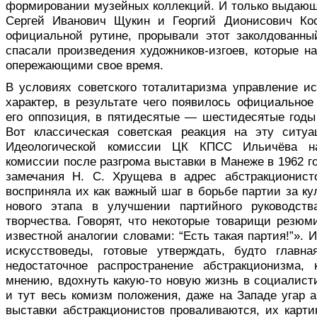
формировании музейных коллекций. И только выдающи
Сергей Иванович Щукин и Георгий Дионисович Кос
официальной рутине, прорывали этот заколдованны
спасали произведения художников-изгоев, которые н
опережающими свое время.
В условиях советского тоталитаризма управление и
характер, в результате чего появилось официальное
его оппозиция, в пятидесятые — шестидесятые год
Вот классическая советская реакция на эту ситу
Идеологической комиссии ЦК КПСС Ильичёва на
комиссии после разгрома выставки в Манеже в 1962 г
замечания Н. С. Хрущева в адрес абстракционисто
восприняла их как важный шаг в борьбе партии за ку
нового этапа в улучшении партийного руководств
творчества. Говорят, что некоторые товарищи резюм
известной аналогии словами: “Есть такая партия!”». 
искусствоведы, готовые утверждать, будто главн
недостаточное распространение абстракционизма,
мнению, вдохнуть какую-то новую жизнь в социалист
и тут весь комизм положения, даже на Западе угар 
выставки абстракционистов проваливаются, их карт