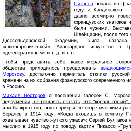
Пикассо
попала во фран
году, а Кандинского —
давно всемирно изве
французских знатоков и
были чужими. Выстав
Швейцарии, после того 
Дюссельдорфской академии, была назван
«шизофренической». Авангардное искусство в Т
«дегенеративным» и т. д. и т. п.
Чтобы представить себе, какое моральное сопрот
общества приходилось преодолевать
выдающимся
Морозову
, достаточно перечитать отклики русско
времени на их собрания французского современного ис
в Россию.
Михаил Нестеров
о посещении галереи С. Морозов
недоумении, не решаясь сказать, что “король голый”,
или банкротство, ловко прикрытое теоретическими ра
Бердяев в 1914 году: «
Когда входишь в комнату Пи
охватывает чувство жуткого ужаса
»; Сергей Булгаков 
мысли» в 1915 году по поводу картин Пикассо «Труп