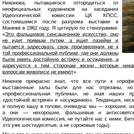
Никонова, пытавшегося отгородиться от
неофициальных художников на заседании
Идеологической комиссии ЦК КПСС,
состоявшемся после разгрома выставки в
Манеже в 1962 году. Я цитирую по стенограмме:
«
Это фальшивое сенсационное искусство, оно
не идет прямым путем, а ищет лазейки и
пытается адресовать свои произведения не к
той профессиональной публике, где они должны
были иметь достойную встречу и осуждение, а
адресуются к тем сторонам жизни, которые ника
вопросам живописи не имеют
».
Никонов прекрасно знал, что все пути к «профе
выставочные залы были для нас отрезаны, н
«профессиональная публика», не зная наших пр
«достойной встрече» и «осуждению». Тенденция, нес
и полную кашу в голове, очевидна: мы — хорошие, н
а они — нехорошие, фальшивые и антисоветски
Идеологическая комиссия, не путайте нас с ними. Бить
это уже шестидесятые, а не сороковые годы).