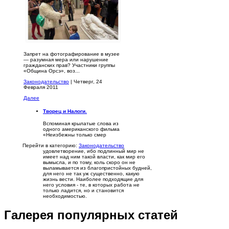
Запрет на фотографирование в музее
— разумная мера или нарушение
гражданских прав? Участники группы
«Община Орсэ», воз...
Законодательство
| Четверг, 24
Февраля 2011
Далее
Творец и Налоги.
Вспоминая крылатые слова из
одного американского фильма
«Неизбежны только смер
Перейти в категорию:
Законодательство
удовлетворение, ибо подлинный мир не
имеет над ним такой власти, как мир его
вымысла, и по тому, коль скоро он не
выламывается из благопристойных будней,
для него не так уж существенно, какую
жизнь вести. Наиболее подходящие для
него условия - те, в которых работа не
только ладится, но и становится
необходимостью.
Галерея популярных статей