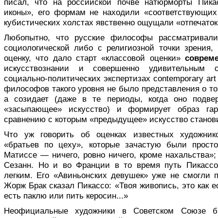
писал, что на российской почве натюрморты Пика
иконы», его формам не находили «соответствующих
кубистических холстах явственно ощущали «отпечаток
Любопытно, что русские философы рассматривали
социологической либо с религиозной точки зрения
оценку, что дало старт «классовой оценки»
совреме
искусствознании и совершенно удивительным 
социально-политических экспертизах сontemporary аrt
философов такого уровня не было представления о том
а созидает (даже в те периоды, когда оно подвер
«засыпающее» искусство) и формирует образ га
сравнению с которым «предыдущее» искусство станов
Что уж говорить об оценках известных художников
«братьев по цеху», которые зачастую были прост
Матиссе — ничего, ровно ничего, кроме нахальства»
Сезанн. Но и во Франции в то время путь Пикасс
легким. Его «Авиньонских девушек» уже не смогли п
Жорж Брак сказал Пикассо: «Твоя живопись, это как е
есть паклю или пить керосин...»
Неофициальные художники в Советском Союзе б