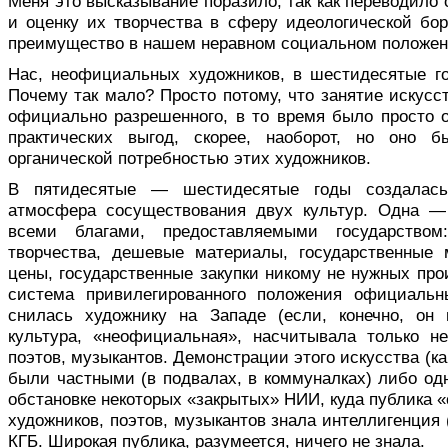
Меня это высказывание поразило, так как переводил
и оценку их творчества в сферу идеологической бор
преимущество в нашем неравном социальном положен
Нас, неофициальных художников, в шестидесятые го
Почему так мало? Просто потому, что занятие искус
официально разрешенного, в то время было просто о
практических выгод, скорее, наоборот, но оно б
органической потребностью этих художников.
В пятидесятые — шестидесятые годы создалась
атмосфера сосуществования двух культур. Одна —
всеми благами, предоставляемыми государство
творчества, дешевые материалы, государственные 
цены, государственные закупки никому не нужных прои
система привилегированного положения официальн
снилась художнику на Западе (если, конечно, он 
культура, «неофициальная», насчитывала только не
поэтов, музыкантов. Демонстрации этого искусства (как
были частными (в подвалах, в коммуналках) либо о
обстановке некоторых «закрытых» НИИ, куда публика «
художников, поэтов, музыкантов знала интеллигенция 
КГБ. Широкая публика, разумеется, ничего не знала.