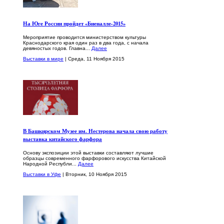
На Юге России пройдет «Биеналле-2015»
Мероприятие проводится министерством культуры
Краснодарского края один раз в два года, с начала
девяностых годов. Главна...
Далее
Выставки в мире
| Среда, 11 Ноября 2015
В Башкирском Музее им. Нестерова начала свою работу
выставка китайского фарфора
Основу экспозиции этой выставки составляют лучшие
образцы современного фарфорового искусства Китайской
Народной Республи...
Далее
Выставки в Уфе
| Вторник, 10 Ноября 2015