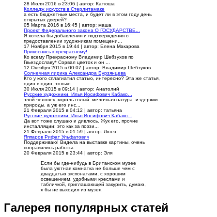
28 Июля 2016 в 23:06
|
автор: Катюша
Колледж искусств в Стерлитамаке
а есть бюджетные места, и будет ли в этом году день
открытых дверей?
05 Марта 2016 в 16:45
|
автор: маша
Проект Федерального закона О ГОСУДАРСТВЕ...
Я хотела бы добавления и подтверждения о
предоставлении художникам помещени...
17 Ноября 2015 в 19:44
|
автор: Елена Макарова
Прикоснись к прекрасному!
Ко всему Прекрасному Владимир Шебзухов по
Гвьездославу* Сорвал цветок и он ...
12 Октября 2015 в 00:07
|
автор: Владимир Шебзухов
Солнечная лирика Александра Бурзянцева
Кто у кого сплагиатил статью, интересно? Эта же статья,
один в один, только...
30 Июля 2015 в 09:14
|
автор: Анатолий
Русские художники. Илья Иосифович Кабако...
злой человек. король голый .мелочная натура. издержки
природы. а уж его инс...
21 Февраля 2015 в 04:12
|
автор: татьяна
Русские художники. Илья Иосифович Кабако...
Да вот тоже слушаю и дивлюсь. Жук его, прочие
инсталляции: это как за поэзи...
21 Февраля 2015 в 01:59
|
автор: Люся
Яппаров Рифат Ульфатович
Поддерживаю! Видела на выставке картины, очень
понравились работы.
20 Февраля 2015 в 23:44
|
автор: Эля
Если бы где-нибудь в Британском музее
была уютная комнатка не больше чем с
двадцатью экспонатами, с хорошим
освещением, удобными креслами и
табличкой, приглашающей закурить, думаю,
я бы не выходил из музея.
Галерея популярных статей