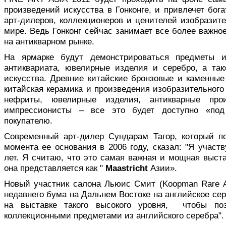
произведений искусства в Гонконге, и привлечет бо
арт-дилеров, коллекционеров и ценителей изобразите
мире. Ведь Гонконг сейчас занимает все более важно
на антикварном рынке.
На ярмарке будут демонстрироваться предметы из
антиквариата, ювелирные изделия и серебро, а та
искусства. Древние китайские бронзовые и каменные
китайская керамика и произведения изобразительного 
нефриты, ювелирные изделия, антикварные прои
импрессионисты – все это будет доступно «по
покупателю.
Современный арт-дилер Сундарам Тагор, который п
момента ее основания в 2006 году, сказал: "Я участ
лет. Я считаю, что это самая важная и мощная выст
она представляется как "
Maastricht
Азии».
Новый участник салона Льюис Смит (Koopman Rare Ar
недавнего бума на Дальнем Востоке на английское се
на выставке такого высокого уровня, чтобы по
коллекционными предметами из английского серебра".