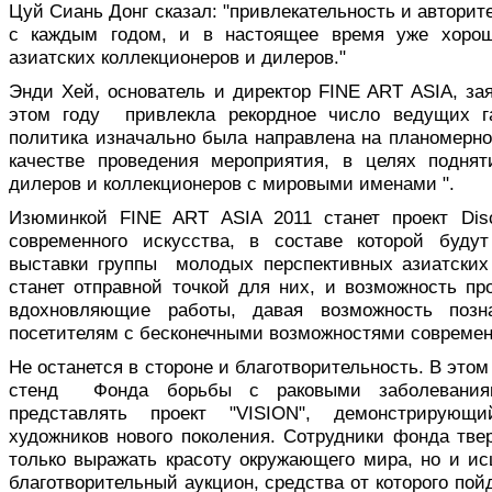
Цуй Сиань Донг сказал: "привлекательность и авторит
с каждым годом, и в настоящее время уже хорош
азиатских коллекционеров и дилеров."
Энди Хей, основатель и директор FINE ART ASIA, за
этом году привлекла рекордное число ведущих г
политика изначально была направлена на планомерно
качестве проведения мероприятия, в целях поднят
дилеров и коллекционеров с мировыми именами ".
Изюминкой FINE ART ASIA 2011 станет проект Disc
современного искусства, в составе которой буду
выставки группы молодых перспективных азиатских 
станет отправной точкой для них, и возможность пр
вдохновляющие работы, давая возможность позн
посетителям с бесконечными возможностями современн
Не останется в стороне и благотворительность. В этом
стенд Фонда борьбы с раковыми заболеваниям
представлять проект "VISION", демонстрирую
художников нового поколения. Сотрудники фонда тве
только выражать красоту окружающего мира, но и ис
благотворительный аукцион, средства от которого по