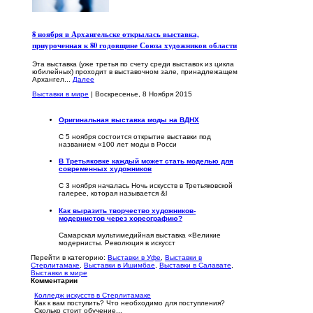
8 ноября в Архангельске открылась выставка,
приуроченная к 80 годовщине Союза художников области
Эта выставка (уже третья по счету среди выставок из цикла
юбилейных) проходит в выставочном зале, принадлежащем
Архангел...
Далее
Выставки в мире
| Воскресенье, 8 Ноября 2015
Оригинальная выставка моды на ВДНХ
С 5 ноября состоится открытие выставки под
названием «100 лет моды в Росси
В Третьяковке каждый может стать моделью для
современных художников
С 3 ноября началась Ночь искусств в Третьяковской
галерее, которая называется &l
Как выразить творчество художников-
модернистов через хореографию?
Самарская мультимедийная выставка «Великие
модернисты. Революция в искусст
Перейти в категорию:
Выставки в Уфе
,
Выставки в
Стерлитамаке
,
Выставки в Ишимбае
,
Выставки в Салавате
,
Выставки в мире
Комментарии
Колледж искусств в Стерлитамаке
Как к вам поступить? Что необходимо для поступления?
Сколько стоит обучение...