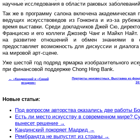
научные исследования в области раковых заболеваний
Так же в программу салона включена академическая 
ведущих искусствоведов из Гонконга и из-за рубежа
время выставки. Среди докладчиков Джей Сю, директо
Франциско и его коллеги Джозеф Чанг и Майкл Найт.
на развитие отношений и обмен знаниями в о
предоставляет возможность для дискуссии и диалога
на мировой арт-сцене.
Уже шестой год подряд ярмарка изобразительного иску
при финансовой поддержке Chong Hing Bank.
←
Портреты неизвестных. Выставка из фондо
«Кандинский и «Синий
201
всадник»
Новые статьи:
Под вопросом авторства оказались две работы Б
Есть ли место искусству в современном мире? С
вынесет решение →
Кандинский покоряет Мадрид →
Рембрандта не выпустят из страны →