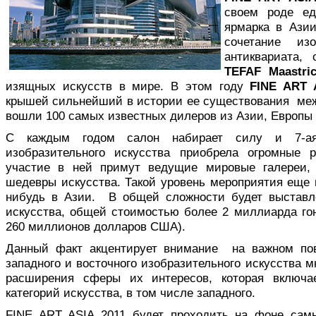
своем роде ед
ярмарка в Азии
сочетание изо
антиквариата,
TEFAF Maastric
изящных искусств в мире. В этом году
FINE ART 
крышей сильнейший в истории ее существования меж
вошли 100 самых известных дилеров из Азии, Европы
С каждым годом салон набирает силу и 7-
изобразительного искусства приобрела огромные 
участие в ней примут ведущие мировые галереи, 
шедевры искусства. Такой уровень мероприятия еще н
нибудь в Азии. В общей сложности будет выставл
искусства, общей стоимостью более 2 миллиарда го
260 миллионов долларов США).
Данный факт акцентирует внимание на важном пов
западного и восточного изобразительного искусства 
расширения сферы их интересов, которая включ
категорий искусства, в том числе западного.
FINE ART ASIA 2011 будет проходить на фоне сам