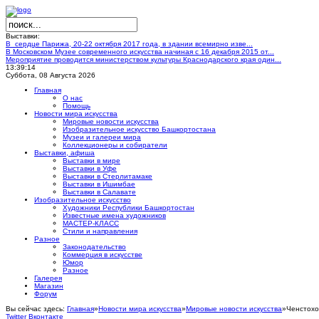
Выставки:
В сердце Парижа, 20-22 октября 2017 года, в здании всемирно изве...
В Московском Музее современного искусства начиная с 16 декабря 2015 от...
Мероприятие проводится министерством культуры Краснодарского края один...
13:39:15
Суббота, 08 Августа 2026
Главная
О нас
Помощь
Новости мира искусства
Мировые новости искусства
Изобразительное искусство Башкортостана
Музеи и галереи мира
Коллекционеры и собиратели
Выставки, афиша
Выставки в мире
Выставки в Уфе
Выставки в Стерлитамаке
Выставки в Ишимбае
Выставки в Салавате
Изобразительное искусство
Художники Республики Башкортостан
Известные имена художников
МАСТЕР-КЛАСС
Стили и направления
Разное
Законодательство
Коммерция в искусстве
Юмор
Разное
Галерея
Магазин
Форум
Вы сейчас здесь:
Главная
»
Новости мира искусства
»
Мировые новости искусства
»
Ченстохо
Twitter
Вконтакте