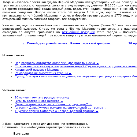
Тогда и началась блестящая судьба Чёрной Мадонны как чудотворной иконы: лошади, 
тронулись с места, отказываясь служить этому позорному деянию. В 1655 году, как утв
Во время сорокадневной осады каждый день вдоль стен ходили процессии с иконой, 
польским солдатам. Вскоре после этого, 26 августа 1656 года, король Казимеж 
приписывали силе Чёрной Мадонны и успех в борьбе против русских в 1770 году, и с
отсыревший фитиль помешал взорвать всё сооружение.
Ченстохова, одно из важнейших мест паломничества в Европе (более 3,5 млн посетите
религиозной культуре. К тому же вера в Чёрную Мадонну тесно связана с национ
ежегодно 15 августа прибывают на
важнейший праздник
этого города – Вознесен
заполненный толпами людей, тот воочию увидит ту власть католической церкви, котору
←
Самый доступный сегмент. Рынок тиражной графики.
10 п
Новые статьи:
Под вопросом авторства оказались две работы Босха →
Есть ли место искусству в современном мире? Суд выслушает аргументы и вын
Кандинский покоряет Мадрид →
Рембрандта не выпустят из страны →
Сумму, близкую к пяти миллионам долларов, выручили при продаже портрета Ле
Читайте также:
10 причин покупать русскую классику →
Гиганты галерейного бизнеса →
Стоит ли миру знать, что собирают арт-дилеры? →
Гагосян и Даша Жукова выходят на виртуальный арт-рынок →
«Русские торги» Sotheby’s 4 ноября. Краткий прогноз →
У Вас недостаточно прав для добавления комментариев.
Возможно, Вам необходимо зарегистрироваться на сайте.
Выставки