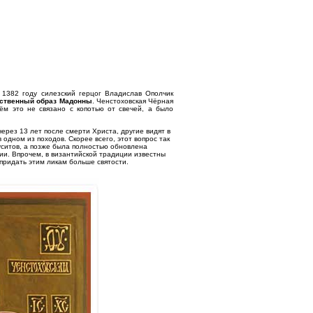
 1382 году силезский герцог Владислав Ополчик
ственный образ Мадонны
. Ченстоховская Чёрная
ём это не связано с копотью от свечей, а было
ерез 13 лет после смерти Христа, другие видят в
 одном из походов. Скорее всего, этот вопрос так
гуситов, а позже была полностью обновлена
рии. Впрочем, в византийской традиции известны
придать этим ликам больше святости.