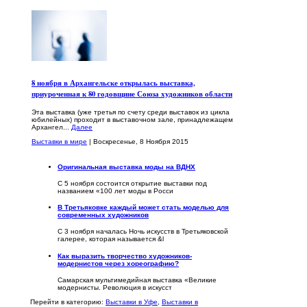
8 ноября в Архангельске открылась выставка,
приуроченная к 80 годовщине Союза художников области
Эта выставка (уже третья по счету среди выставок из цикла
юбилейных) проходит в выставочном зале, принадлежащем
Архангел...
Далее
Выставки в мире
| Воскресенье, 8 Ноября 2015
Оригинальная выставка моды на ВДНХ
С 5 ноября состоится открытие выставки под
названием «100 лет моды в Росси
В Третьяковке каждый может стать моделью для
современных художников
С 3 ноября началась Ночь искусств в Третьяковской
галерее, которая называется &l
Как выразить творчество художников-
модернистов через хореографию?
Самарская мультимедийная выставка «Великие
модернисты. Революция в искусст
Перейти в категорию:
Выставки в Уфе
,
Выставки в