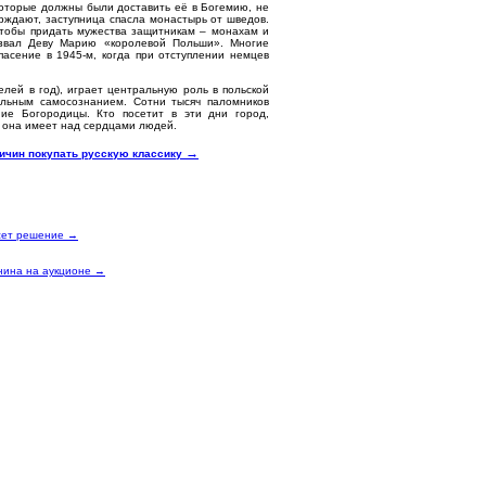
которые должны были доставить её в Богемию, не
ерждают, заступница спасла монастырь от шведов.
чтобы придать мужества защитникам – монахам и
назвал Деву Марию «королевой Польши». Многие
пасение в 1945‑м, когда при отступлении немцев
лей в год), играет центральную роль в польской
альным самосознанием. Сотни тысяч паломников
ие Богородицы. Кто посетит в эти дни город,
ю она имеет над сердцами людей.
→
ричин покупать русскую классику
есет решение →
нина на аукционе →