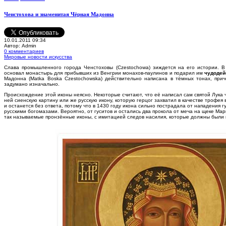
Ченстохова и знаменитая Чёрная Мадонна
10.01.2011 09:34
Автор: Admin
0 комментариев
Мировые новости искусства
С
лава промышленного города Ченстоховы (Czestochowa) зиждется на его истории. В
основал монастырь для прибывших из Венгрии монахов‑паулинов и подарил им
чудодей
Мадонна (Matka Boska Czestochowska) действительно написана в тёмных тонах, прич
задумано изначально.
Происхождение этой иконы неясно. Некоторые считают, что её написал сам святой Лука ч
ней сиенскую картину или же русскую икону, которую герцог захватил в качестве трофея в
и останется без ответа, потому что в 1430 году икона сильно пострадала от нападения 
русскими богомазами. Вероятно, от гуситов и остались два прокола от меча на щеке Ма
так называемые пронзённые иконы, с имитацией следов насилия, которые должны были 