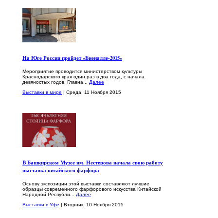
На Юге России пройдет «Биеналле-2015»
Мероприятие проводится министерством культуры
Краснодарского края один раз в два года, с начала
девяностых годов. Главна...
Далее
Выставки в мире
| Среда, 11 Ноября 2015
В Башкирском Музее им. Нестерова начала свою работу
выставка китайского фарфора
Основу экспозиции этой выставки составляют лучшие
образцы современного фарфорового искусства Китайской
Народной Республи...
Далее
Выставки в Уфе
| Вторник, 10 Ноября 2015