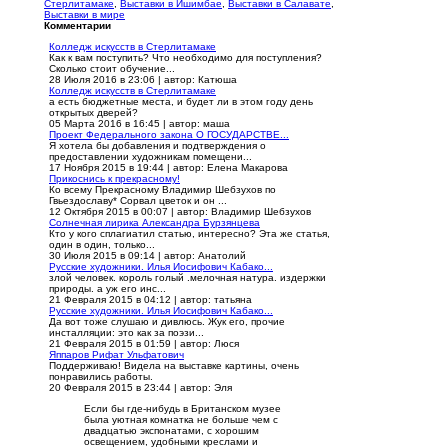
Стерлитамаке
,
Выставки в Ишимбае
,
Выставки в Салавате
,
Выставки в мире
Комментарии
Колледж искусств в Стерлитамаке
Как к вам поступить? Что необходимо для поступления?
Сколько стоит обучение...
28 Июля 2016 в 23:06
|
автор: Катюша
Колледж искусств в Стерлитамаке
а есть бюджетные места, и будет ли в этом году день
открытых дверей?
05 Марта 2016 в 16:45
|
автор: маша
Проект Федерального закона О ГОСУДАРСТВЕ...
Я хотела бы добавления и подтверждения о
предоставлении художникам помещени...
17 Ноября 2015 в 19:44
|
автор: Елена Макарова
Прикоснись к прекрасному!
Ко всему Прекрасному Владимир Шебзухов по
Гвьездославу* Сорвал цветок и он ...
12 Октября 2015 в 00:07
|
автор: Владимир Шебзухов
Солнечная лирика Александра Бурзянцева
Кто у кого сплагиатил статью, интересно? Эта же статья,
один в один, только...
30 Июля 2015 в 09:14
|
автор: Анатолий
Русские художники. Илья Иосифович Кабако...
злой человек. король голый .мелочная натура. издержки
природы. а уж его инс...
21 Февраля 2015 в 04:12
|
автор: татьяна
Русские художники. Илья Иосифович Кабако...
Да вот тоже слушаю и дивлюсь. Жук его, прочие
инсталляции: это как за поэзи...
21 Февраля 2015 в 01:59
|
автор: Люся
Яппаров Рифат Ульфатович
Поддерживаю! Видела на выставке картины, очень
понравились работы.
20 Февраля 2015 в 23:44
|
автор: Эля
Если бы где-нибудь в Британском музее
была уютная комнатка не больше чем с
двадцатью экспонатами, с хорошим
освещением, удобными креслами и