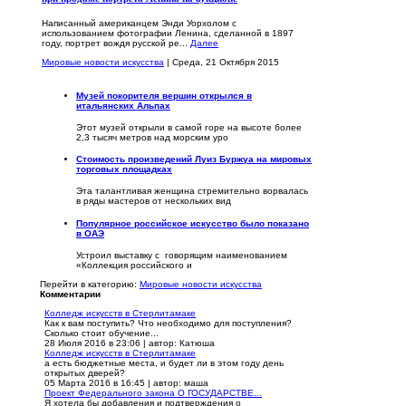
Написанный американцем Энди Уорхолом с
использованием фотографии Ленина, сделанной в 1897
году, портрет вождя русской ре...
Далее
Мировые новости искусства
| Среда, 21 Октября 2015
Музей покорителя вершин открылся в
итальянских Альпах
Этот музей открыли в самой горе на высоте более
2,3 тысяч метров над морским уро
Стоимость произведений Луиз Буржуа на мировых
торговых площадках
Эта талантливая женщина стремительно ворвалась
в ряды мастеров от нескольких вид
Популярное российское искусство было показано
в ОАЭ
Устроил выставку с говорящим наименованием
«Коллекция российского и
Перейти в категорию:
Мировые новости искусства
Комментарии
Колледж искусств в Стерлитамаке
Как к вам поступить? Что необходимо для поступления?
Сколько стоит обучение...
28 Июля 2016 в 23:06
|
автор: Катюша
Колледж искусств в Стерлитамаке
а есть бюджетные места, и будет ли в этом году день
открытых дверей?
05 Марта 2016 в 16:45
|
автор: маша
Проект Федерального закона О ГОСУДАРСТВЕ...
Я хотела бы добавления и подтверждения о