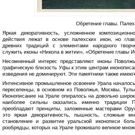
Обретение главы. Палех
Яркая декоративность, усложненное композиционно
действия лежат в основе палехских икон, но глав
древних традиций с элементами народного творч
служить иконы «Никола в житии», «Обретение главы И
Несомненный интерес представляют иконы Поволжь
графическую близость Уфы к этим центрам иконописан
изведения не доминируют. Эти памятники также имеют
Интенсивное промышленное освоение Урала началось 
переселенцы, в основном из Повол­жья, Москвы, Туль
Иконописание на Урале опира­лось на довольно широк
наиболее сильны оказались именно традиции По
преобладают принципы, заложенные мастерами Ору
это яркая декоративность, пышность, сложные мн
становление и развитие уральской ико­нописи бол
рообрядцы, которых на Урале проживало великое множ