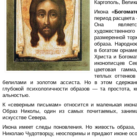
Каргополь, Велики
Икона «
Богомат
период расцвета 
Она являетс
художественного
размеренной тор
образа. Народное
в богатом орна­
Христа и Богома
ико­нописцев Се
цветовая гамма
теплых оттенков
белилами и золотом ассиста. Но в этом сдержанн
глубокой психологичности образов — та простота, к
альностью.
К «северным письмам» относится и ма­ленькая икон
Образ Николы, один из самых почитаемых, заним
искусстве Севера.
Икона имеет следы поновления. Но жи­вость образа,
Николаю Чудотворцу, неоспоримы и придают иконе ос