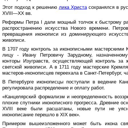
Этот подход к решению
лика Христа
сохранялся в рус
XVIII—XX вв.
Реформы Петра I дали мощный толчок к быстрому р
распространению искусства Нового времени. Петров
превращения иконописи из доми­нирующего искусст
живописи.
В 1707 году контроль за иконопис­ными мастерскими
лицу - Ивану Петровичу Зарудному, назначенному
конторы Изугравств, осуществляю­щей контроль за
светской живописи. А в 1711 году мастерские Кремл
мастеров-иконописцев переехала в Санкт-Петербург, ч
В Петербурге иконописцы поступали в ведение Канц
регулировала распределение и оплату работ.
«Канцелярский формализм и неопре­деленность воззр
плохие спутники иконописного прогресса. Древние осн
XVIII веке были расшатаны, новые пути не уясн
иконописание перешло в XIX век».
Примером вышеизложенного может быть икона свя