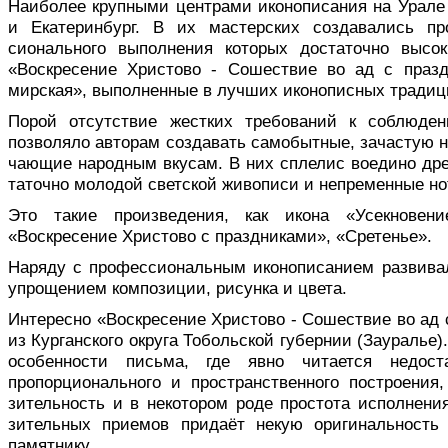
Наиболее крупными центрами иконо­писания на Урале
и Екатеринбург. В их мастерских соз­давались пр
сионального выполнения которых доста­точно высо
«Воскресение Христово - Сошествие во ад с празд
мирская», выполненные в лучших иконо­писных традиц
Порой отсутствие жестких требований к соблюден
позволяло авторам создавать самобытные, зачастую 
чающие народным вкусам. В них сплелис воедино дре
таточно молодой светской живописи и не­пременные н
Это такие произведения, как икона «Усекновен
«Воскресение Христово с праздниками», «Сретенье».
Наряду с профессиональным иконописанием развивал
упрощением композиции, рисунка и цвета.
Интересно «Воскресение Христово - Сошествие во ад 
из Курганского округа Тобольской губернии (Зауралье
особенности письма, где явно чи­тается недос
пропорционального и пространственного построения
зительность и в некотором роде простота исполнени
зительных приемов придаёт некую ориги­нальность
памятнику.