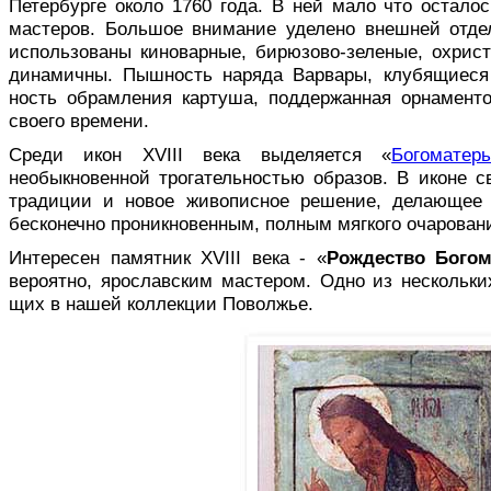
Петербурге около 1760 года. В ней мало что остало
мастеров. Большое внимание уделено внешней отде
использованы киноварные, бирюзово-зе­леные, охрист
динамичны. Пышность наряда Варвары, клубящиеся
ность обрамления картуша, поддержанная орнамент
своего времени.
Среди икон XVIII века выделяется «
Богоматер
необыкновенной трогательностью образов. В иконе с
традиции и новое живописное решение, делающее
бесконечно проникновенным, полным мяг­кого очарован
Интересен памятник XVIII века - «
Рож­дество Бого
вероятно, ярославским мастером. Одно из нескольки
щих в нашей коллекции Поволжье.