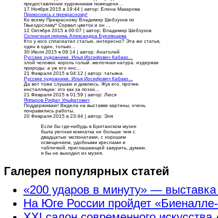
предоставлении художникам помещени...
17 Ноября 2015 в 19:44
|
автор: Елена Макарова
Прикоснись к прекрасному!
Ко всему Прекрасному Владимир Шебзухов по
Гвьездославу* Сорвал цветок и он ...
12 Октября 2015 в 00:07
|
автор: Владимир Шебзухов
Солнечная лирика Александра Бурзянцева
Кто у кого сплагиатил статью, интересно? Эта же статья,
один в один, только...
30 Июля 2015 в 09:14
|
автор: Анатолий
Русские художники. Илья Иосифович Кабако...
злой человек. король голый .мелочная натура. издержки
природы. а уж его инс...
21 Февраля 2015 в 04:12
|
автор: татьяна
Русские художники. Илья Иосифович Кабако...
Да вот тоже слушаю и дивлюсь. Жук его, прочие
инсталляции: это как за поэзи...
21 Февраля 2015 в 01:59
|
автор: Люся
Яппаров Рифат Ульфатович
Поддерживаю! Видела на выставке картины, очень
понравились работы.
20 Февраля 2015 в 23:44
|
автор: Эля
Если бы где-нибудь в Британском музее
была уютная комнатка не больше чем с
двадцатью экспонатами, с хорошим
освещением, удобными креслами и
табличкой, приглашающей закурить, думаю,
я бы не выходил из музея.
Галерея популярных статей
«200 ударов в минуту» — выставк
На Юге России пройдет «Биеналле
XXI салон современного искусства 