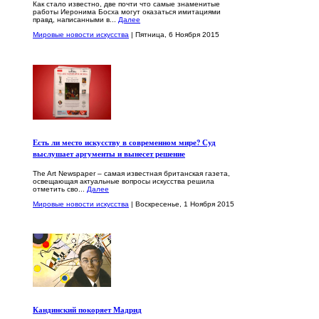
Как стало известно, две почти что самые знаменитые
работы Иеронима Босха могут оказаться имитациями
правд, написанными в...
Далее
Мировые новости искусства
| Пятница, 6 Ноября 2015
Есть ли место искусству в современном мире? Суд
выслушает аргументы и вынесет решение
The Art Newspaper – самая известная британская газета,
освещающая актуальные вопросы искусства решила
отметить сво...
Далее
Мировые новости искусства
| Воскресенье, 1 Ноября 2015
Кандинский покоряет Мадрид