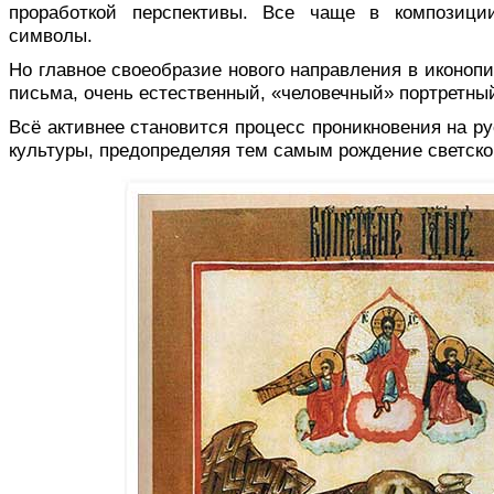
про­работкой перспективы. Все чаще в компози­ц
символы.
Но главное своеобразие нового на­правления в иконоп
письма, очень естественный, «человечный» портретный
Всё активнее становится процесс про­никновения на р
культуры, предопределяя тем самым рождение светско