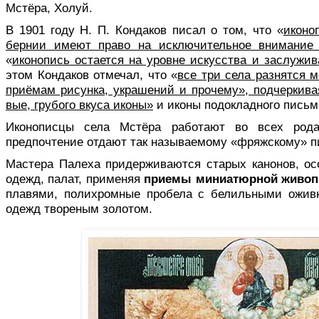
Мстёра, Холуй.
В 1901 году Н. П. Кондаков писал о том, что «
иконо
бернии имеют право на исключительное внимание 
«
иконопись остается на уровне искусства и заслужив
этом Кондаков отмечал, что «
все три села разнятся 
приёмам рисунка, украшений и прочему», подчеркива
вые, грубого вкуса иконы»
и иконы подокладного письм
Иконописцы села Мстёра работают во всех рода
предпочтение отдают так называемому «фряжскому» п
Мастера Палеха придерживаются ста­рых канонов, ос
одежд, палат, применяя
приемы миниатюрной живоп
плавями, полихромные пробела с белильными ожив
одежд твореным золотом.