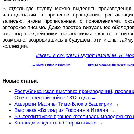
В отдельную группу можно выделить произведения
исследовании в процессе проведения реставраци
записью, иконы прописанные, с поновлениями, с
авторское письмо. Даже простое визуаль­ное обследов
что под позднейшими наслоениями скрыты произвед
возможно, возродившись в будущем, эти иконы займу
коллекции.
Иконы в собрании музея имени М. В. Не
←
Мифы мира в графике
Иконы в собрании музея имени
Новые статьи:
Республиканская выставка произведений, посвящ
Отечественной войне 1812 года →
Акварели Марины Тиме-Блок в Башкирии →
Выставка «Взгляд из России» в Италии →
В Стерлитамаке прошёл фестиваль молодёжного 
Колледж искусств в Стерлитамаке →