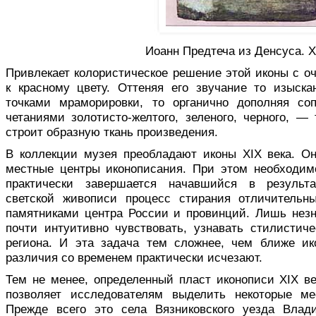
Иоанн Предтеча из Денсуса. X
Привлекает колористическое решение этой иконы с о
к красному цвету. Оттеняя его звуча­ние то изыс
точками мраморировки, то органично дополняя со
четаниями золотисто-желтого, зеленого, черного, 
строит образную ткань произведения.
В коллекции музея преобладают иконы XIX века. Он
местные центры иконописания. При этом необходимо
практически завершается начавшийся в результа
светской живописи процесс стирания от­личитель
памятниками центра России и провинций. Лишь нез
почти интуитивно чувствовать, узнавать стилистиче
региона. И эта задача тем сложнее, чем ближе ик
различия со временем практически исче­зают.
Тем не менее, определенный пласт иконописи XIX ве
позволяет исследователям выделить некоторые ме
Прежде всего это села Вязниковского уезда Влад