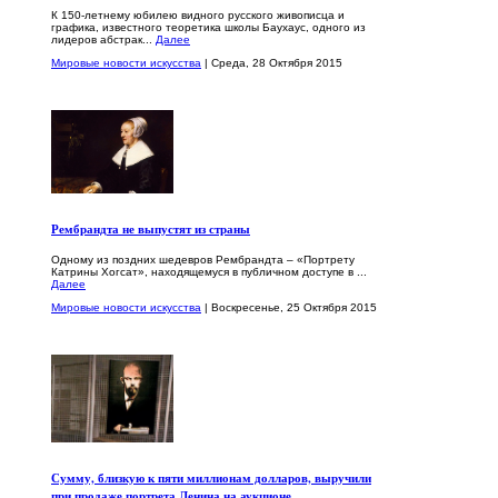
К 150-летнему юбилею видного русского живописца и
графика, известного теоретика школы Баухаус, одного из
лидеров абстрак...
Далее
Мировые новости искусства
| Среда, 28 Октября 2015
Рембрандта не выпустят из страны
Одному из поздних шедевров Рембрандта – «Портрету
Катрины Хогсат», находящемуся в публичном доступе в ...
Далее
Мировые новости искусства
| Воскресенье, 25 Октября 2015
Сумму, близкую к пяти миллионам долларов, выручили
при продаже портрета Ленина на аукционе