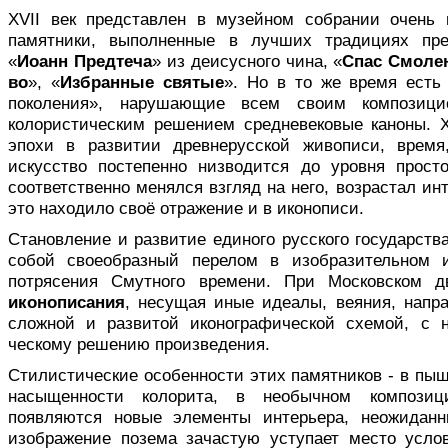
XVII век представлен в музейном соб­рании очень
памятники, выполненные в лучших традициях пр
«
Иоанн Предтеча
» из деисусного чина, «
Спас Смоле
во
», «
Избранные святые
». Но в то же время есть 
поколе­ния», нарушающие всем своим композици
колористиче­ским решением средневековые каноны. X
эпохи в развитии древнерусской живописи, вре­мя
искусство постепенно низводится до уровня прост
соответственно менялся взгляд на него, возрастал ин
это находило своё отражение и в иконописи.
Становление и развитие единого рус­ского государств
собой своеобразный перелом в изобразительном и
потрясения Смутного времени. При Московском д
иконописания
, несущая иные идеалы, вея­ния, напр
сложной и развитой иконографической схемой, с 
ческому решению произведения.
Стилистические особенности этих па­мятников - в пыш
насыщенности колорита, в не­обычном компози
появляются новые элементы интерьера, неожиданн
изображение позема зачастую уступает мес­то усл