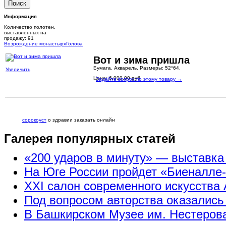
Информация
Количество полотен,
выставленных на
продажу: 91
Возрождение монастыря
Голова
Вот и зима пришла
Бумага. Акварель. Размеры: 52*64.
Увеличить
Цена:
6.000,00 руб.
Задайте вопрос по этому товару →
сорокоуст
о здравии заказать онлайн
Галерея популярных статей
«200 ударов в минуту» — выставк
На Юге России пройдет «Биеналле
XXI салон современного искусства 
Под вопросом авторства оказались
В Башкирском Музее им. Нестерова