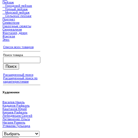
Пейзаж
Городской пейзаж
Горный пейзаж
Морской пейзаж
Сельский пейзаж
Портрет
Символизм
Сказочные сюжеты
Сюрреализм
Фантазия, декор
Фэнтези
Эпос
Список всех товаров
Поиск товара
Расширенный поиск
Расширенный поиск по
характеристикам
Художники
Вагапов Наиль
Кадыров Рафаэль
Каштанов Юрий
Кираев Рафаэль
Лебедянцев Сергей
Литвиненко Ольга
Нагаев Рамиль
Утякаева Гульнара