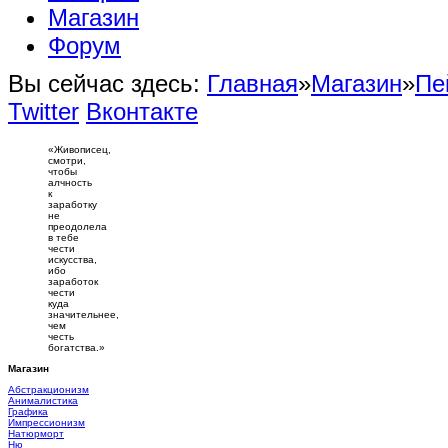
Магазин
Форум
Вы сейчас здесь:
Главная
»
Магазин
»
Пе
Twitter
Вконтакте
«Живописец,
смотри,
чтобы
алчность
к
заработку
не
преодолела
в тебе
чести
искусства,
ибо
заработок
чести
куда
значительнее,
чем
честь
богатства.»
Магазин
Абстракционизм
Анималистика
Графика
Импрессионизм
Натюрморт
Ню