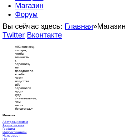
Магазин
Форум
Вы сейчас здесь:
Главная
»
Магазин
Twitter
Вконтакте
«Живописец,
смотри,
чтобы
алчность
к
заработку
не
преодолела
в тебе
чести
искусства,
ибо
заработок
чести
куда
значительнее,
чем
честь
богатства.»
Магазин
Абстракционизм
Анималистика
Графика
Импрессионизм
Натюрморт
Ню