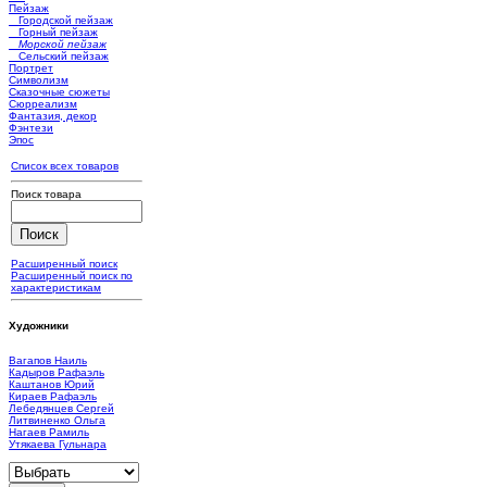
Пейзаж
Городской пейзаж
Горный пейзаж
Морской пейзаж
Сельский пейзаж
Портрет
Символизм
Сказочные сюжеты
Сюрреализм
Фантазия, декор
Фэнтези
Эпос
Список всех товаров
Поиск товара
Расширенный поиск
Расширенный поиск по
характеристикам
Художники
Вагапов Наиль
Кадыров Рафаэль
Каштанов Юрий
Кираев Рафаэль
Лебедянцев Сергей
Литвиненко Ольга
Нагаев Рамиль
Утякаева Гульнара