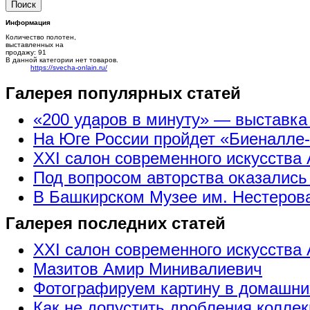
Информация
Количество полотен,
выставленных на
продажу: 91
В данной категории нет товаров.
https://svecha-onlain.ru/
Галерея популярных статей
«200 ударов в минуту» — выставк
На Юге России пройдет «Биеналле
XXI салон современного искусства 
Под вопросом авторства оказались
В Башкирском Музее им. Нестерова
Галерея последних статей
XXI салон современного искусства 
Мазитов Амир Минивалиевич
Фотографируем картину в домашни
Как не допустить дробления коллек