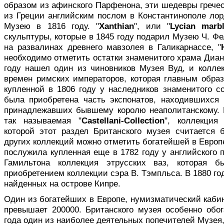
образом из афинского Парфенона, эти шедевры грече
из Греции английским послом в Константинополе л
Музею в 1816 году. "
Xanthian
", или "
Lycian marb
скульптуры, которые в 1845 году подарил Музею Ч. Ф
на развалинах древнего мавзолея в Галикарнассе, "
необходимо отметить остатки знаменитого храма Диа
году нашел один из чиновников Музея Вуд, и колле
времен римских императоров, которая главным образ
купленной в 1806 году у наследников знаменитого с
была приобретена часть экспонатов, находившихся
принадлежавших бывшему королю неаполитанскому. 
так называемая "
Castellani-Collection
", коллекция
которой этот раздел Британского музея считается
других коллекций можно отметить богатейшей в Европ
послужила купленная еще в 1782 году у английского
Гамильтона коллекция этрусских ваз, которая 
приобретением коллекции сэра В. Тэмпльса. В 1880 го
найденных на острове Кипре.
Один из богатейших в Европе, нумизматический кабин
превышает 200000. Британского музея особенно обог
года один из наиболее деятельных попечителей Музея,