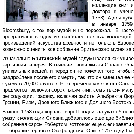
коллекция книг 
доктора и учено
1753). А для пуб
в январе 175
Bloomsbury, с тех пор музей и не переезжал. В нас
превратился в одну из наиболее полных коллекций 
произведений искусства древности не только в Европе,
возможно оценить все собрание Британского музея за 
Изначально
Британский музей
задумывался как универ
картинная галерея. В течение своей жизни Слоан соб
уникальных вещей, и перед он не пожелал того, чтобы
раздроблена после его смерти, так что он завещал ее к
сумму в 20,000 фунтов. В то временя коллекция Слоан
предметов, включая сорок тысяч книг, семь тысяч ману
репродукции, графику, включая работы Альбрехта Дюре
Греции, Риам, Древнего Ближнего и Дальнего Востока 
В июне 1753 года король Георг II подписал указ об ос
указу к коллекции Слоана добавилось еще две библи
собранная сэром Робертом Коттоном еще с елизавети
– собрание герцогов Оксфордских. Они в 1757 году бы