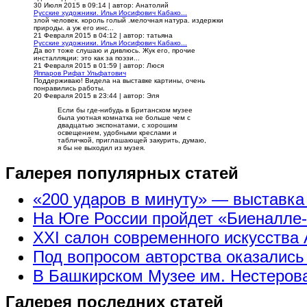
30 Июля 2015 в 09:14
|
автор: Анатолий
Русские художники. Илья Иосифович Кабако...
злой человек. король голый .мелочная натура. издержки
природы. а уж его инс...
21 Февраля 2015 в 04:12
|
автор: татьяна
Русские художники. Илья Иосифович Кабако...
Да вот тоже слушаю и дивлюсь. Жук его, прочие
инсталляции: это как за поэзи...
21 Февраля 2015 в 01:59
|
автор: Люся
Яппаров Рифат Ульфатович
Поддерживаю! Видела на выставке картины, очень
понравились работы.
20 Февраля 2015 в 23:44
|
автор: Эля
Если бы где-нибудь в Британском музее
была уютная комнатка не больше чем с
двадцатью экспонатами, с хорошим
освещением, удобными креслами и
табличкой, приглашающей закурить, думаю,
я бы не выходил из музея.
Галерея популярных статей
«200 ударов в минуту» — выставк
На Юге России пройдет «Биеналле
XXI салон современного искусства 
Под вопросом авторства оказались
В Башкирском Музее им. Нестерова
Галерея последних статей