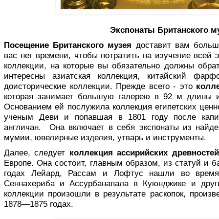
Экспонаты Британского м
Посещение Британского музея
доставит вам больш
вас нет времени, чтобы потратить на изучение всей 
коллекции, на которые вы обязательно должны обра
интересны азиатская коллекция, китайский фарфо
доисторические коллекции. Прежде всего - это
колле
которая занимает большую галерею в 92 м длины и
Основанием ей послужила коллекция египетских ценн
ученым Деви и попавшая в 1801 году после капи
англичан. Она включает в себя экспонаты из найд
мумии, ювелирные изделия, утварь и инструменты.
Далее, следует
коллекция ассирийских древностей
Европе. Она состоит, главным образом, из статуй и 
годах Лейард, Рассам и Лофтус нашли во время
Сеннахериба и Ассурбанапала в Куюнджике и друг
коллекции произошли в результате раскопок, произ
1878—1875 годах.