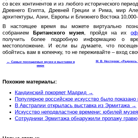
со всех континентов и из любого исторического перио
Древнего Египта, Древней Греции и Рима, мир Але
архитектуры, Азии, Европы и Ближнего Востока 10,000
В настоящее время вы можете виртуально позна
собранием
Британского музея
, пройдя на их
оф
получить более подробную информацию о вр
местоположение. И если вы думаете, что посещен
обойтись вам в копеечку, то не переживайте – вход св
←
М. В. Нестеров: «Радуюсь
Самые посещаемые музеи и выставки в
мире
Похожие материалы:
Кандинский покоряет Мадрид →
Популярное российское искусство было показано
В Австралии открылась выставка из Эрмитажа →
Искусство неподвластное времени: юбилей музея
Сотрудники Эрмитажа обнаружили пропажу гравюр