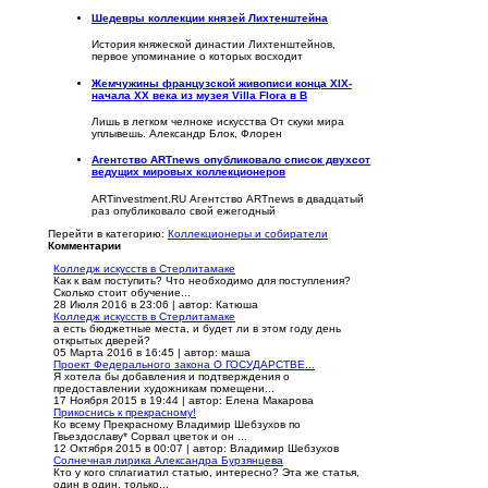
Шедевры коллекции князей Лихтенштейна
История княжеской династии Лихтенштейнов,
первое упоминание о которых восходит
Жемчужины французской живописи конца XIX-
начала XX века из музея Villa Flora в В
Лишь в легком челноке искусства От скуки мира
уплывешь. Александр Блок, Флорен
Агентство ARTnews опубликовало список двухсот
ведущих мировых коллекционеров
ARTinvestment.RU Агентство ARTnews в двадцатый
раз опубликовало свой ежегодный
Перейти в категорию:
Коллекционеры и собиратели
Комментарии
Колледж искусств в Стерлитамаке
Как к вам поступить? Что необходимо для поступления?
Сколько стоит обучение...
28 Июля 2016 в 23:06
|
автор: Катюша
Колледж искусств в Стерлитамаке
а есть бюджетные места, и будет ли в этом году день
открытых дверей?
05 Марта 2016 в 16:45
|
автор: маша
Проект Федерального закона О ГОСУДАРСТВЕ...
Я хотела бы добавления и подтверждения о
предоставлении художникам помещени...
17 Ноября 2015 в 19:44
|
автор: Елена Макарова
Прикоснись к прекрасному!
Ко всему Прекрасному Владимир Шебзухов по
Гвьездославу* Сорвал цветок и он ...
12 Октября 2015 в 00:07
|
автор: Владимир Шебзухов
Солнечная лирика Александра Бурзянцева
Кто у кого сплагиатил статью, интересно? Эта же статья,
один в один, только...