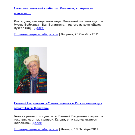
Сила человеческой слабости. Моменты, которые не
исчезают…
Роттердам, шестидесятые годы. Маленький мальчик идет по
Музею Бойманса - Ван Бенингена – одного из крупнейших
музеев Нид...
Далее
Коллекционеры и собиратели
| Вторник, 25 Октября 2011
Евгений Евтушенко: «У меня лучшая в России коллекция
работ Олега Целкова»
Бывая в разных городах, поэт Евгений Евтушенко старается
посетить местные галереи. Кстати, он и сам увлекается
коллекцио...
Далее
Коллекционеры и собиратели
| Четверг, 13 Октября 2011