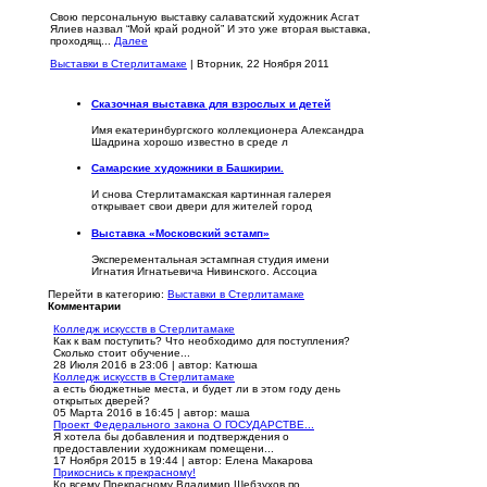
Свою персональную выставку салаватский художник Асгат
Ялиев назвал “Мой край родной” И это уже вторая выставка,
проходящ...
Далее
Выставки в Стерлитамаке
| Вторник, 22 Ноября 2011
Сказочная выставка для взрослых и детей
Имя екатеринбургского коллекционера Александра
Шадрина хорошо известно в среде л
Самарские художники в Башкирии.
И снова Стерлитамакская картинная галерея
открывает свои двери для жителей город
Выставка «Московский эстамп»
Эксперементальная эстампная студия имени
Игнатия Игнатьевича Нивинского. Ассоциа
Перейти в категорию:
Выставки в Стерлитамаке
Комментарии
Колледж искусств в Стерлитамаке
Как к вам поступить? Что необходимо для поступления?
Сколько стоит обучение...
28 Июля 2016 в 23:06
|
автор: Катюша
Колледж искусств в Стерлитамаке
а есть бюджетные места, и будет ли в этом году день
открытых дверей?
05 Марта 2016 в 16:45
|
автор: маша
Проект Федерального закона О ГОСУДАРСТВЕ...
Я хотела бы добавления и подтверждения о
предоставлении художникам помещени...
17 Ноября 2015 в 19:44
|
автор: Елена Макарова
Прикоснись к прекрасному!
Ко всему Прекрасному Владимир Шебзухов по