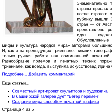
Знаменательно 
страны прислали
после строгого 
публику вышли 3
стран — от Авст
представлено р
идут худож
Обусловленные 
мифы и культура народов мира» авторами большинс
И, как и на предыдущих триеннале, никаких типогра
только ручная работа над оригинальной печатной
Разнообразие приемов и печатных техник пораж
триеннале, как всегда, выступила искусствовед Ирина
Подробнее...
Добавить комментарий
Еще статьи...
Совместный арт-проект скульптора и художника
В башкирской галерее дует "Ветер перемен"
Создание мира способом печатной графики
Страница 4 из 5