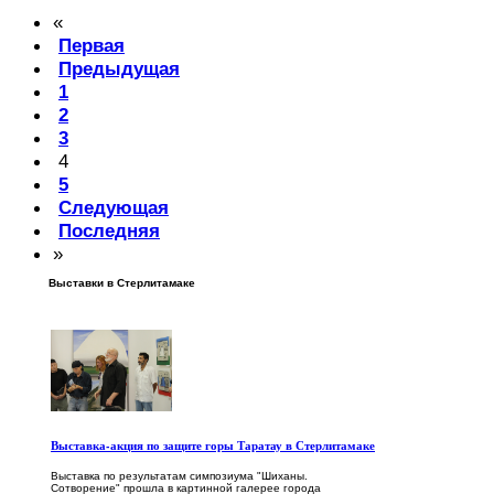
«
Первая
Предыдущая
1
2
3
4
5
Следующая
Последняя
»
Выставки в Стерлитамаке
Выставка-акция по защите горы Таратау в Стерлитамаке
Выставка по результатам симпозиума "Шиханы.
Сотворение" прошла в картинной галерее города