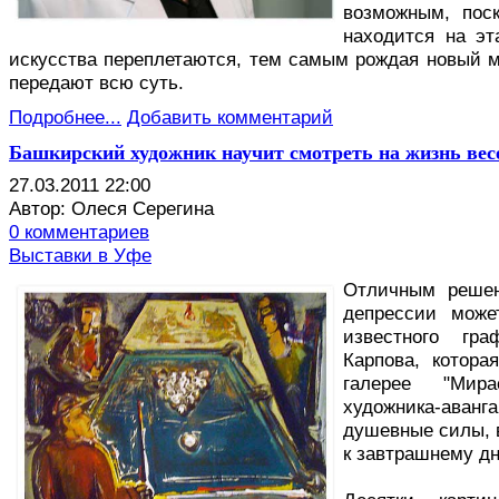
возможным, поск
находится на эт
искусства переплетаются, тем самым рождая новый м
передают всю суть.
Подробнее...
Добавить комментарий
Башкирский художник научит смотреть на жизнь вес
27.03.2011 22:00
Автор: Олеся Серегина
0 комментариев
Выставки в Уфе
О
тличным решен
депрессии може
известного гр
Карпова, котора
галерее "Мира
художника-аванг
душевные силы, 
к завтрашнему д