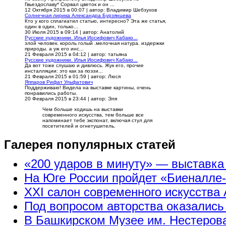
Гвьездославу* Сорвал цветок и он ...
12 Октября 2015 в 00:07
|
автор: Владимир Шебзухов
Солнечная лирика Александра Бурзянцева
Кто у кого сплагиатил статью, интересно? Эта же статья,
один в один, только...
30 Июля 2015 в 09:14
|
автор: Анатолий
Русские художники. Илья Иосифович Кабако...
злой человек. король голый .мелочная натура. издержки
природы. а уж его инс...
21 Февраля 2015 в 04:12
|
автор: татьяна
Русские художники. Илья Иосифович Кабако...
Да вот тоже слушаю и дивлюсь. Жук его, прочие
инсталляции: это как за поэзи...
21 Февраля 2015 в 01:59
|
автор: Люся
Яппаров Рифат Ульфатович
Поддерживаю! Видела на выставке картины, очень
понравились работы.
20 Февраля 2015 в 23:44
|
автор: Эля
Чем больше ходишь на выставки
современного искусства, тем больше все
напоминает тебе экспонат, включая стул для
посетителей и огнетушитель.
Галерея популярных статей
«200 ударов в минуту» — выставк
На Юге России пройдет «Биеналле
XXI салон современного искусства 
Под вопросом авторства оказались
В Башкирском Музее им. Нестерова