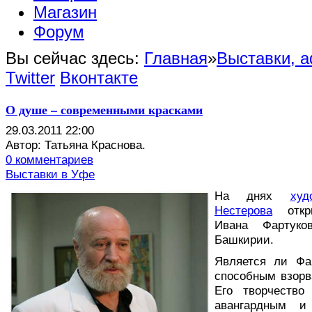
Магазин
Форум
Вы сейчас здесь:
Главная
»
Выставки, 
Twitter
Вконтакте
О душе – современными красками
29.03.2011 22:00
Автор: Татьяна Краснова.
0 комментариев
Выставки в Уфе
Н
а днях
ху
Нестерова
откры
Ивана Фартуков
Башкирии.
Является ли Фа
способным взорва
Его творчество
авангардным и