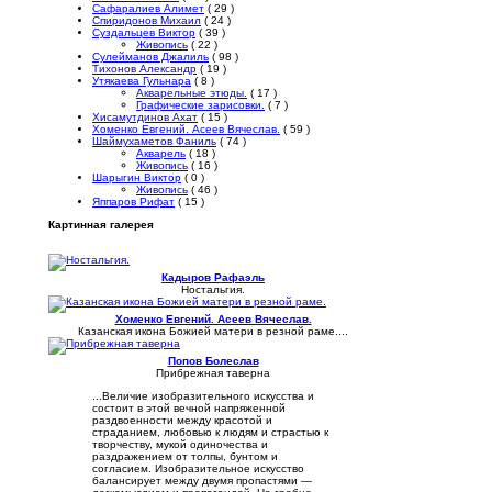
Сафаралиев Алимет
( 29 )
Спиридонов Михаил
( 24 )
Суздальцев Виктор
( 39 )
Живопись
( 22 )
Сулейманов Джалиль
( 98 )
Тихонов Александр
( 19 )
Утякаева Гульнара
( 8 )
Акварельные этюды.
( 17 )
Графические зарисовки.
( 7 )
Хисамутдинов Ахат
( 15 )
Хоменко Евгений. Асеев Вячеслав.
( 59 )
Шаймухаметов Фаниль
( 74 )
Акварель
( 18 )
Живопись
( 16 )
Шарыгин Виктор
( 0 )
Живопись
( 46 )
Яппаров Рифат
( 15 )
Картинная галерея
Кадыров Рафаэль
Ностальгия.
Хоменко Евгений. Асеев Вячеслав.
Казанская икона Божией матери в резной раме....
Попов Болеслав
Прибрежная таверна
...Величие изобразительного искусства и
состоит в этой вечной напряженной
раздвоенности между красотой и
страданием, любовью к людям и страстью к
творчеству, мукой одиночества и
раздражением от толпы, бунтом и
согласием. Изобразительное искусство
балансирует между двумя пропастями —