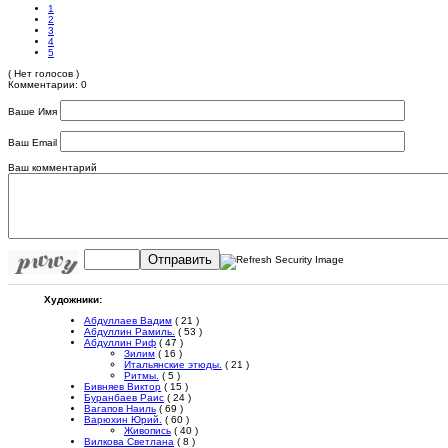
1
2
3
4
5
( Нет голосов )
Комментарии: 0
Ваше Имя
Ваш Email
Ваш комментарий
Отправить
Художники:
Абдуллаев Вадим
( 21 )
Абдуллин Рамиль.
( 53 )
Абдуллин Риф
( 47 )
Зилим
( 16 )
Итальянские этюды.
( 21 )
Ритмы.
( 5 )
Бивняев Виктор
( 15 )
Буранбаев Раис
( 24 )
Вагапов Наиль
( 69 )
Варюхин Юрий.
( 60 )
Живопись
( 40 )
Вилкова Светлана
( 8 )