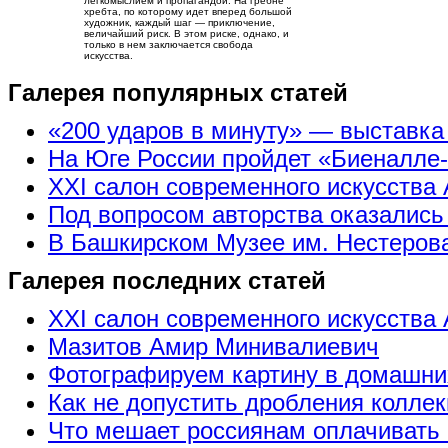
легкомыслием и пропагандой. На гребне
хребта, по которому идет вперед большой
художник, каждый шаг — приключение,
величайший риск. В этом риске, однако, и
только в нем заключается свобода
искусства.
Галерея популярных статей
«200 ударов в минуту» — выставк
На Юге России пройдет «Биеналле
XXI салон современного искусства 
Под вопросом авторства оказались
В Башкирском Музее им. Нестерова
Галерея последних статей
XXI салон современного искусства 
Мазитов Амир Минивалиевич
Фотографируем картину в домашни
Как не допустить дробления коллек
Что мешает россиянам оплачивать 