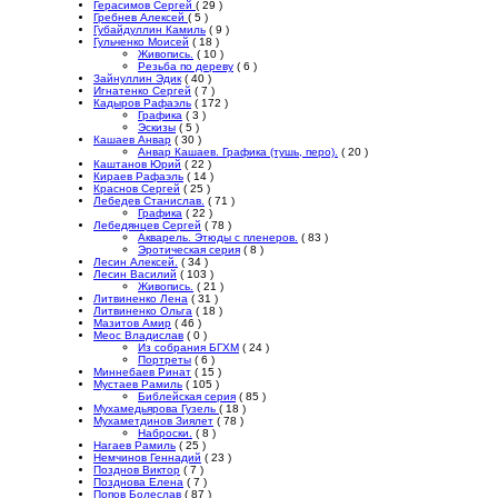
Герасимов Сергей
( 29 )
Гребнев Алексей
( 5 )
Губайдуллин Камиль
( 9 )
Гульченко Моисей
( 18 )
Живопись.
( 10 )
Резьба по дереву
( 6 )
Зайнуллин Эдик
( 40 )
Игнатенко Сергей
( 7 )
Кадыров Рафаэль
( 172 )
Графика
( 3 )
Эскизы
( 5 )
Кашаев Анвар
( 30 )
Анвар Кашаев. Графика (тушь, перо).
( 20 )
Каштанов Юрий
( 22 )
Кираев Рафаэль
( 14 )
Краснов Сергей
( 25 )
Лебедев Станислав.
( 71 )
Графика
( 22 )
Лебедянцев Сергей
( 78 )
Акварель. Этюды с пленеров.
( 83 )
Эротическая серия
( 8 )
Лесин Алексей.
( 34 )
Лесин Василий
( 103 )
Живопись.
( 21 )
Литвиненко Лена
( 31 )
Литвиненко Ольга
( 18 )
Мазитов Амир
( 46 )
Меос Владислав
( 0 )
Из собрания БГХМ
( 24 )
Портреты
( 6 )
Миннебаев Ринат
( 15 )
Мустаев Рамиль
( 105 )
Библейская серия
( 85 )
Мухамедьярова Гузель
( 18 )
Мухаметдинов Зиялет
( 78 )
Наброски.
( 8 )
Нагаев Рамиль
( 25 )
Немчинов Геннадий
( 23 )
Позднов Виктор
( 7 )
Позднова Елена
( 7 )
Попов Болеслав
( 87 )