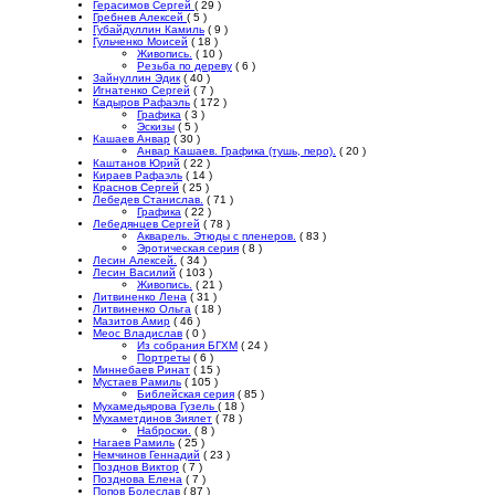
Герасимов Сергей
( 29 )
Гребнев Алексей
( 5 )
Губайдуллин Камиль
( 9 )
Гульченко Моисей
( 18 )
Живопись.
( 10 )
Резьба по дереву
( 6 )
Зайнуллин Эдик
( 40 )
Игнатенко Сергей
( 7 )
Кадыров Рафаэль
( 172 )
Графика
( 3 )
Эскизы
( 5 )
Кашаев Анвар
( 30 )
Анвар Кашаев. Графика (тушь, перо).
( 20 )
Каштанов Юрий
( 22 )
Кираев Рафаэль
( 14 )
Краснов Сергей
( 25 )
Лебедев Станислав.
( 71 )
Графика
( 22 )
Лебедянцев Сергей
( 78 )
Акварель. Этюды с пленеров.
( 83 )
Эротическая серия
( 8 )
Лесин Алексей.
( 34 )
Лесин Василий
( 103 )
Живопись.
( 21 )
Литвиненко Лена
( 31 )
Литвиненко Ольга
( 18 )
Мазитов Амир
( 46 )
Меос Владислав
( 0 )
Из собрания БГХМ
( 24 )
Портреты
( 6 )
Миннебаев Ринат
( 15 )
Мустаев Рамиль
( 105 )
Библейская серия
( 85 )
Мухамедьярова Гузель
( 18 )
Мухаметдинов Зиялет
( 78 )
Наброски.
( 8 )
Нагаев Рамиль
( 25 )
Немчинов Геннадий
( 23 )
Позднов Виктор
( 7 )
Позднова Елена
( 7 )
Попов Болеслав
( 87 )