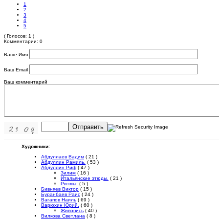
1
2
3
4
5
( Голосов: 1 )
Комментарии: 0
Ваше Имя
Ваш Email
Ваш комментарий
Отправить
Художники:
Абдуллаев Вадим
( 21 )
Абдуллин Рамиль.
( 53 )
Абдуллин Риф
( 47 )
Зилим
( 16 )
Итальянские этюды.
( 21 )
Ритмы.
( 5 )
Бивняев Виктор
( 15 )
Буранбаев Раис
( 24 )
Вагапов Наиль
( 69 )
Варюхин Юрий.
( 60 )
Живопись
( 40 )
Вилкова Светлана
( 8 )