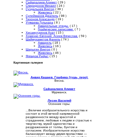
Сафаралиев Алимет
( 29 )
Спиридонов Михаил
( 24 )
Суздальцев Виктор
( 39 )
Живопись
( 22 )
Сулейманов Джалиль
( 98 )
Тихонов Александр
( 19 )
Утякаева Гульнара
( 8 )
Акварельные этюды.
( 17 )
Графические зарисовки.
( 7 )
Хисамутдинов Ахат
( 15 )
Хоменко Евгений. Асеев Вячеслав.
( 59 )
Шаймухаметов Фаниль
( 74 )
Акварель
( 18 )
Живопись
( 16 )
Шарыгин Виктор
( 0 )
Живопись
( 46 )
Яппаров Рифат
( 15 )
Картинная галерея
Анвар Кашаев. Графика (тушь, перо).
Весна.
Сафаралиев Алимет
Мурманск.
Лесин Василий
Осенние горы.
...Величие изобразительного искусства и
состоит в этой вечной напряженной
раздвоенности между красотой и
страданием, любовью к людям и страстью к
творчеству, мукой одиночества и
раздражением от толпы, бунтом и
согласием. Изобразительное искусство
балансирует между двумя пропастями —