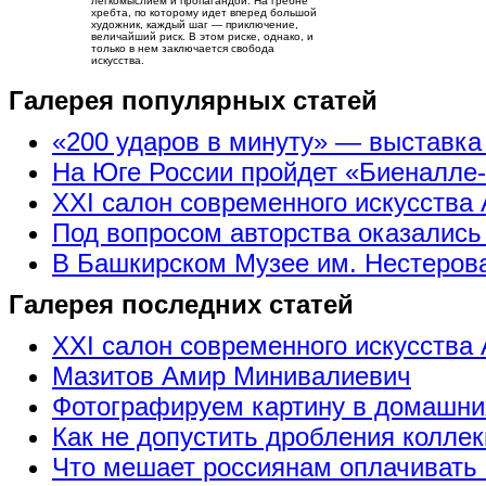
легкомыслием и пропагандой. На гребне
хребта, по которому идет вперед большой
художник, каждый шаг — приключение,
величайший риск. В этом риске, однако, и
только в нем заключается свобода
искусства.
Галерея популярных статей
«200 ударов в минуту» — выставк
На Юге России пройдет «Биеналле
XXI салон современного искусства 
Под вопросом авторства оказались
В Башкирском Музее им. Нестерова
Галерея последних статей
XXI салон современного искусства 
Мазитов Амир Минивалиевич
Фотографируем картину в домашни
Как не допустить дробления коллек
Что мешает россиянам оплачивать 