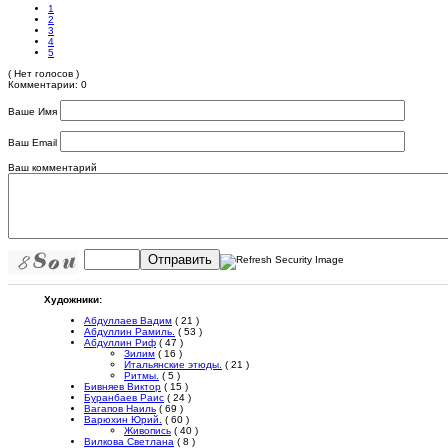
1
2
3
4
5
( Нет голосов )
Комментарии: 0
Ваше Имя
Ваш Email
Ваш комментарий
Отправить
Художники:
Абдуллаев Вадим
( 21 )
Абдуллин Рамиль.
( 53 )
Абдуллин Риф
( 47 )
Зилим
( 16 )
Итальянские этюды.
( 21 )
Ритмы.
( 5 )
Бивняев Виктор
( 15 )
Буранбаев Раис
( 24 )
Вагапов Наиль
( 69 )
Варюхин Юрий.
( 60 )
Живопись
( 40 )
Вилкова Светлана
( 8 )