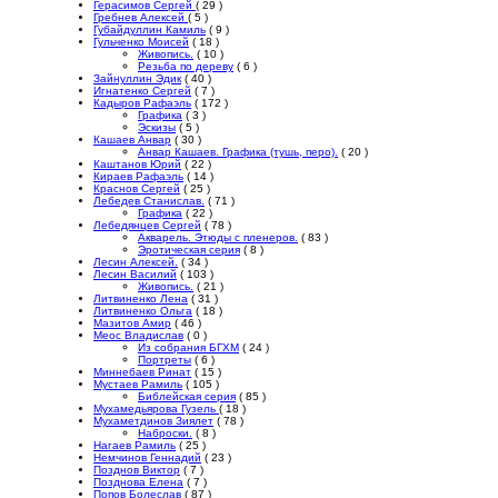
Герасимов Сергей
( 29 )
Гребнев Алексей
( 5 )
Губайдуллин Камиль
( 9 )
Гульченко Моисей
( 18 )
Живопись.
( 10 )
Резьба по дереву
( 6 )
Зайнуллин Эдик
( 40 )
Игнатенко Сергей
( 7 )
Кадыров Рафаэль
( 172 )
Графика
( 3 )
Эскизы
( 5 )
Кашаев Анвар
( 30 )
Анвар Кашаев. Графика (тушь, перо).
( 20 )
Каштанов Юрий
( 22 )
Кираев Рафаэль
( 14 )
Краснов Сергей
( 25 )
Лебедев Станислав.
( 71 )
Графика
( 22 )
Лебедянцев Сергей
( 78 )
Акварель. Этюды с пленеров.
( 83 )
Эротическая серия
( 8 )
Лесин Алексей.
( 34 )
Лесин Василий
( 103 )
Живопись.
( 21 )
Литвиненко Лена
( 31 )
Литвиненко Ольга
( 18 )
Мазитов Амир
( 46 )
Меос Владислав
( 0 )
Из собрания БГХМ
( 24 )
Портреты
( 6 )
Миннебаев Ринат
( 15 )
Мустаев Рамиль
( 105 )
Библейская серия
( 85 )
Мухамедьярова Гузель
( 18 )
Мухаметдинов Зиялет
( 78 )
Наброски.
( 8 )
Нагаев Рамиль
( 25 )
Немчинов Геннадий
( 23 )
Позднов Виктор
( 7 )
Позднова Елена
( 7 )
Попов Болеслав
( 87 )