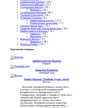
Сафаралиев Алимет
( 29 )
Спиридонов Михаил
( 24 )
Суздальцев Виктор
( 39 )
Живопись
( 22 )
Сулейманов Джалиль
( 98 )
Тихонов Александр
( 19 )
Утякаева Гульнара
( 8 )
Акварельные этюды.
( 17 )
Графические зарисовки.
( 7 )
Хисамутдинов Ахат
( 15 )
Хоменко Евгений. Асеев Вячеслав.
( 59 )
Шаймухаметов Фаниль
( 74 )
Акварель
( 18 )
Живопись
( 16 )
Шарыгин Виктор
( 0 )
Живопись
( 46 )
Яппаров Рифат
( 15 )
Картинная галерея
Шаймухаметов Фаниль
Акмула.
Кадыров Рафаэль
Липовый мед
Анвар Кашаев. Графика (тушь, перо).
Весна.
...Величие изобразительного искусства и
состоит в этой вечной напряженной
раздвоенности между красотой и
страданием, любовью к людям и страстью к
творчеству, мукой одиночества и
раздражением от толпы, бунтом и
согласием. Изобразительное искусство
балансирует между двумя пропастями —