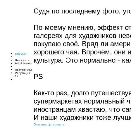
Судя по последнему фото, уг
По-моему мнению, эффект от
галереях для художников неве
покупаю своё. Вряд ли амери
хорошего чая. Впрочем, они и
smouser
культура. Это нормально - к
Вне сайта
Administrator
Постов: 853
Репутация:
PS
12
Как-то раз, долго путешеству
супермаркетах нормлаьный ч
иностранцам хвастаю, что са
И наши художники тоже лучш
Ответить
Цитировать