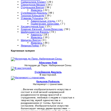
Сафаралиев Алимет
( 29 )
Спиридонов Михаил
( 24 )
Суздальцев Виктор
( 39 )
Живопись
( 22 )
Сулейманов Джалиль
( 98 )
Тихонов Александр
( 19 )
Утякаева Гульнара
( 8 )
Акварельные этюды.
( 17 )
Графические зарисовки.
( 7 )
Хисамутдинов Ахат
( 15 )
Хоменко Евгений. Асеев Вячеслав.
( 59 )
Шаймухаметов Фаниль
( 74 )
Акварель
( 18 )
Живопись
( 16 )
Шарыгин Виктор
( 0 )
Живопись
( 46 )
Яппаров Рифат
( 15 )
Картинная галерея
Абдуллин Риф
Нотердам де Пари. Набережная Сены.
Сулейманов Джалиль
В мастерской.
Кадыров Рафаэль
Натюрморт с гранатами.
...Величие изобразительного искусства и
состоит в этой вечной напряженной
раздвоенности между красотой и
страданием, любовью к людям и страстью к
творчеству, мукой одиночества и
раздражением от толпы, бунтом и
согласием. Изобразительное искусство
балансирует между двумя пропастями —