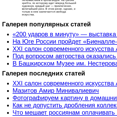
легкомыслием и пропагандой. На гребне
хребта, по которому идет вперед большой
художник, каждый шаг — приключение,
величайший риск. В этом риске, однако, и
только в нем заключается свобода
искусства.
Галерея популярных статей
«200 ударов в минуту» — выставк
На Юге России пройдет «Биеналле
XXI салон современного искусства 
Под вопросом авторства оказались
В Башкирском Музее им. Нестерова
Галерея последних статей
XXI салон современного искусства 
Мазитов Амир Минивалиевич
Фотографируем картину в домашни
Как не допустить дробления коллек
Что мешает россиянам оплачивать 