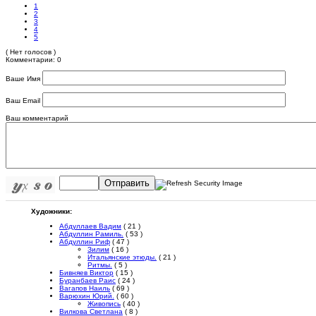
1
2
3
4
5
( Нет голосов )
Комментарии: 0
Ваше Имя
Ваш Email
Ваш комментарий
Отправить
Художники:
Абдуллаев Вадим
( 21 )
Абдуллин Рамиль.
( 53 )
Абдуллин Риф
( 47 )
Зилим
( 16 )
Итальянские этюды.
( 21 )
Ритмы.
( 5 )
Бивняев Виктор
( 15 )
Буранбаев Раис
( 24 )
Вагапов Наиль
( 69 )
Варюхин Юрий.
( 60 )
Живопись
( 40 )
Вилкова Светлана
( 8 )