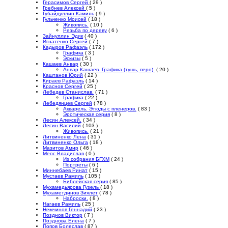
Герасимов Сергей
( 29 )
Гребнев Алексей
( 5 )
Губайдуллин Камиль
( 9 )
Гульченко Моисей
( 18 )
Живопись.
( 10 )
Резьба по дереву
( 6 )
Зайнуллин Эдик
( 40 )
Игнатенко Сергей
( 7 )
Кадыров Рафаэль
( 172 )
Графика
( 3 )
Эскизы
( 5 )
Кашаев Анвар
( 30 )
Анвар Кашаев. Графика (тушь, перо).
( 20 )
Каштанов Юрий
( 22 )
Кираев Рафаэль
( 14 )
Краснов Сергей
( 25 )
Лебедев Станислав.
( 71 )
Графика
( 22 )
Лебедянцев Сергей
( 78 )
Акварель. Этюды с пленеров.
( 83 )
Эротическая серия
( 8 )
Лесин Алексей.
( 34 )
Лесин Василий
( 103 )
Живопись.
( 21 )
Литвиненко Лена
( 31 )
Литвиненко Ольга
( 18 )
Мазитов Амир
( 46 )
Меос Владислав
( 0 )
Из собрания БГХМ
( 24 )
Портреты
( 6 )
Миннебаев Ринат
( 15 )
Мустаев Рамиль
( 105 )
Библейская серия
( 85 )
Мухамедьярова Гузель
( 18 )
Мухаметдинов Зиялет
( 78 )
Наброски.
( 8 )
Нагаев Рамиль
( 25 )
Немчинов Геннадий
( 23 )
Позднов Виктор
( 7 )
Позднова Елена
( 7 )
Попов Болеслав
( 87 )