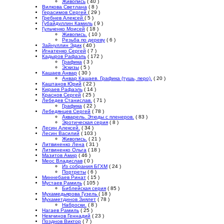
Живопись
( 40 )
Вилкова Светлана
( 8 )
Герасимов Сергей
( 29 )
Гребнев Алексей
( 5 )
Губайдуллин Камиль
( 9 )
Гульченко Моисей
( 18 )
Живопись.
( 10 )
Резьба по дереву
( 6 )
Зайнуллин Эдик
( 40 )
Игнатенко Сергей
( 7 )
Кадыров Рафаэль
( 172 )
Графика
( 3 )
Эскизы
( 5 )
Кашаев Анвар
( 30 )
Анвар Кашаев. Графика (тушь, перо).
( 20 )
Каштанов Юрий
( 22 )
Кираев Рафаэль
( 14 )
Краснов Сергей
( 25 )
Лебедев Станислав.
( 71 )
Графика
( 22 )
Лебедянцев Сергей
( 78 )
Акварель. Этюды с пленеров.
( 83 )
Эротическая серия
( 8 )
Лесин Алексей.
( 34 )
Лесин Василий
( 103 )
Живопись.
( 21 )
Литвиненко Лена
( 31 )
Литвиненко Ольга
( 18 )
Мазитов Амир
( 46 )
Меос Владислав
( 0 )
Из собрания БГХМ
( 24 )
Портреты
( 6 )
Миннебаев Ринат
( 15 )
Мустаев Рамиль
( 105 )
Библейская серия
( 85 )
Мухамедьярова Гузель
( 18 )
Мухаметдинов Зиялет
( 78 )
Наброски.
( 8 )
Нагаев Рамиль
( 25 )
Немчинов Геннадий
( 23 )
Позднов Виктор
( 7 )