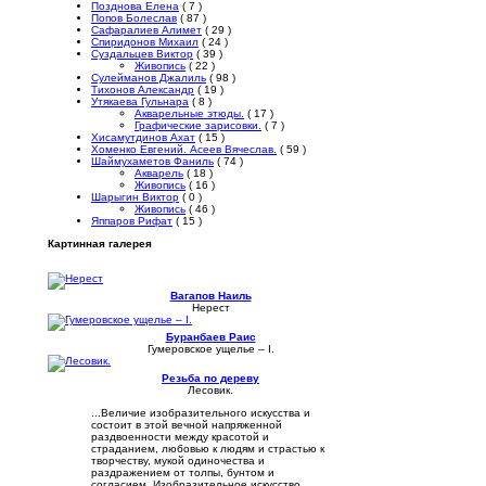
Позднова Елена
( 7 )
Попов Болеслав
( 87 )
Сафаралиев Алимет
( 29 )
Спиридонов Михаил
( 24 )
Суздальцев Виктор
( 39 )
Живопись
( 22 )
Сулейманов Джалиль
( 98 )
Тихонов Александр
( 19 )
Утякаева Гульнара
( 8 )
Акварельные этюды.
( 17 )
Графические зарисовки.
( 7 )
Хисамутдинов Ахат
( 15 )
Хоменко Евгений. Асеев Вячеслав.
( 59 )
Шаймухаметов Фаниль
( 74 )
Акварель
( 18 )
Живопись
( 16 )
Шарыгин Виктор
( 0 )
Живопись
( 46 )
Яппаров Рифат
( 15 )
Картинная галерея
Вагапов Наиль
Нерест
Буранбаев Раис
Гумеровское ущелье – I.
Резьба по дереву
Лесовик.
...Величие изобразительного искусства и
состоит в этой вечной напряженной
раздвоенности между красотой и
страданием, любовью к людям и страстью к
творчеству, мукой одиночества и
раздражением от толпы, бунтом и
согласием. Изобразительное искусство