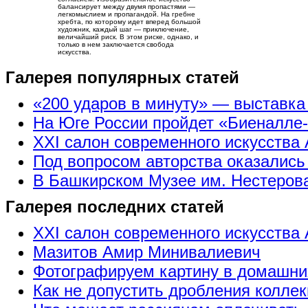
балансирует между двумя пропастями —
легкомыслием и пропагандой. На гребне
хребта, по которому идет вперед большой
художник, каждый шаг — приключение,
величайший риск. В этом риске, однако, и
только в нем заключается свобода
искусства.
Галерея популярных статей
«200 ударов в минуту» — выставк
На Юге России пройдет «Биеналле
XXI салон современного искусства 
Под вопросом авторства оказались
В Башкирском Музее им. Нестерова
Галерея последних статей
XXI салон современного искусства 
Мазитов Амир Минивалиевич
Фотографируем картину в домашни
Как не допустить дробления коллек