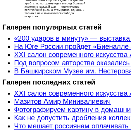
легкомыслием и пропагандой. На гребне
хребта, по которому идет вперед большой
художник, каждый шаг — приключение,
величайший риск. В этом риске, однако, и
только в нем заключается свобода
искусства.
Галерея популярных статей
«200 ударов в минуту» — выставк
На Юге России пройдет «Биеналле
XXI салон современного искусства 
Под вопросом авторства оказались
В Башкирском Музее им. Нестерова
Галерея последних статей
XXI салон современного искусства 
Мазитов Амир Минивалиевич
Фотографируем картину в домашни
Как не допустить дробления коллек
Что мешает россиянам оплачивать 