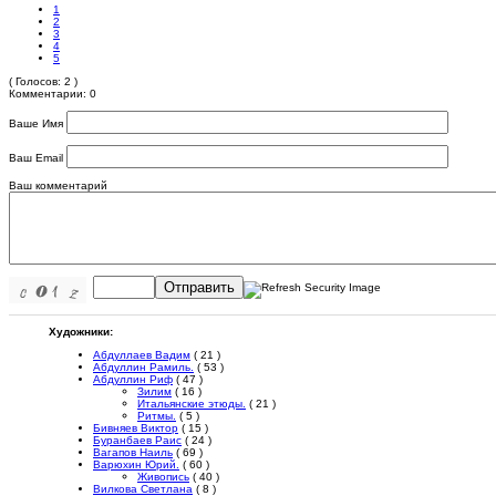
1
2
3
4
5
( Голосов: 2 )
Комментарии: 0
Ваше Имя
Ваш Email
Ваш комментарий
Отправить
Художники:
Абдуллаев Вадим
( 21 )
Абдуллин Рамиль.
( 53 )
Абдуллин Риф
( 47 )
Зилим
( 16 )
Итальянские этюды.
( 21 )
Ритмы.
( 5 )
Бивняев Виктор
( 15 )
Буранбаев Раис
( 24 )
Вагапов Наиль
( 69 )
Варюхин Юрий.
( 60 )
Живопись
( 40 )
Вилкова Светлана
( 8 )