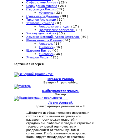
Сафаралиев Алимет
( 29 )
Спиридонов Михаил
( 24 )
Суздальцев Виктор
( 39 )
Живопись
( 22 )
Сулейманов Джалиль
( 98 )
Тихонов Александр
( 19 )
Утякаева Гульнара
( 8 )
Акварельные этюды.
( 17 )
Графические зарисовки.
( 7 )
Хисамутдинов Ахат
( 15 )
Хоменко Евгений. Асеев Вячеслав.
( 59 )
Шаймухаметов Фаниль
( 74 )
Акварель
( 18 )
Живопись
( 16 )
Шарыгин Виктор
( 0 )
Живопись
( 46 )
Яппаров Рифат
( 15 )
Картинная галерея
Мустаев Рамиль
Вечерний троллейбус.
Шаймухаметов Фаниль
Мастер.
Лесин Алексей.
Трансформация реальности – II.
...Величие изобразительного искусства и
состоит в этой вечной напряженной
раздвоенности между красотой и
страданием, любовью к людям и страстью к
творчеству, мукой одиночества и
раздражением от толпы, бунтом и
согласием. Изобразительное искусство
балансирует между двумя пропастями —