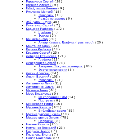
Герасимов Сергей
( 29 )
Гребнев Алексей
( 5 )
Губайдуллин Камиль
( 9 )
Гульченко Моисей
( 18 )
Живопись.
( 10 )
Резьба по дереву
( 6 )
Зайнуллин Эдик
( 40 )
Игнатенко Сергей
( 7 )
Кадыров Рафаэль
( 172 )
Графика
( 3 )
Эскизы
( 5 )
Кашаев Анвар
( 30 )
Анвар Кашаев. Графика (тушь, перо).
( 20 )
Каштанов Юрий
( 22 )
Кираев Рафаэль
( 14 )
Краснов Сергей
( 25 )
Лебедев Станислав.
( 71 )
Графика
( 22 )
Лебедянцев Сергей
( 78 )
Акварель. Этюды с пленеров.
( 83 )
Эротическая серия
( 8 )
Лесин Алексей.
( 34 )
Лесин Василий
( 103 )
Живопись.
( 21 )
Литвиненко Лена
( 31 )
Литвиненко Ольга
( 18 )
Мазитов Амир
( 46 )
Меос Владислав
( 0 )
Из собрания БГХМ
( 24 )
Портреты
( 6 )
Миннебаев Ринат
( 15 )
Мустаев Рамиль
( 105 )
Библейская серия
( 85 )
Мухамедьярова Гузель
( 18 )
Мухаметдинов Зиялет
( 78 )
Наброски.
( 8 )
Нагаев Рамиль
( 25 )
Немчинов Геннадий
( 23 )
Позднов Виктор
( 7 )
Позднова Елена
( 7 )
Попов Болеслав
( 87 )