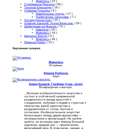
Живопись
( 22 )
Сулейманов Джалиль
( 98 )
Тихонов Александр
( 19 )
Утякаева Гульнара
( 8 )
Акварельные этюды.
( 17 )
Графические зарисовки.
( 7 )
Хисамутдинов Ахат
( 15 )
Хоменко Евгений. Асеев Вячеслав.
( 59 )
Шаймухаметов Фаниль
( 74 )
Акварель
( 18 )
Живопись
( 16 )
Шарыгин Виктор
( 0 )
Живопись
( 46 )
Яппаров Рифат
( 15 )
Картинная галерея
Живопись
Отчаянье.
Кираев Рафаэль
Карп
Анвар Кашаев. Графика (тушь, перо).
Возвращение к матери.
...Величие изобразительного искусства и
состоит в этой вечной напряженной
раздвоенности между красотой и
страданием, любовью к людям и страстью к
творчеству, мукой одиночества и
раздражением от толпы, бунтом и
согласием. Изобразительное искусство
балансирует между двумя пропастями —
легкомыслием и пропагандой. На гребне
хребта, по которому идет вперед большой
художник, каждый шаг — приключение,
величайший риск. В этом риске, однако, и