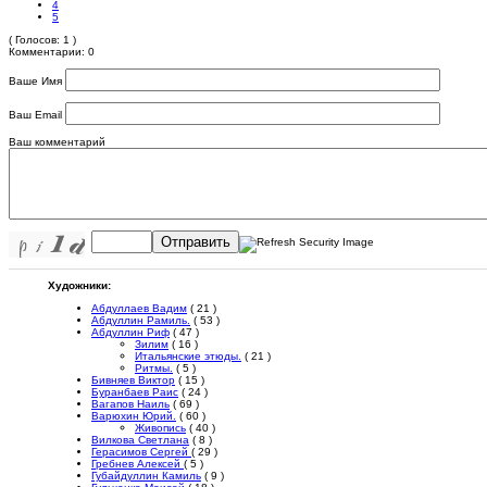
4
5
( Голосов: 1 )
Комментарии: 0
Ваше Имя
Ваш Email
Ваш комментарий
Отправить
Художники:
Абдуллаев Вадим
( 21 )
Абдуллин Рамиль.
( 53 )
Абдуллин Риф
( 47 )
Зилим
( 16 )
Итальянские этюды.
( 21 )
Ритмы.
( 5 )
Бивняев Виктор
( 15 )
Буранбаев Раис
( 24 )
Вагапов Наиль
( 69 )
Варюхин Юрий.
( 60 )
Живопись
( 40 )
Вилкова Светлана
( 8 )
Герасимов Сергей
( 29 )
Гребнев Алексей
( 5 )
Губайдуллин Камиль
( 9 )