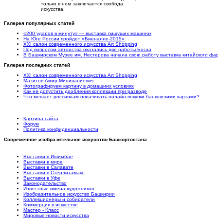
только в нем заключается свобода
искусства.
Галерея популярных статей
«200 ударов в минуту» — выставка пишущих машинок
На Юге России пройдет «Биеналле-2015»
XXI салон современного искусства Art Shopping
Под вопросом авторства оказались две работы Босха
В Башкирском Музее им. Нестерова начала свою работу выставка китайского ф
Галерея последних статей
XXI салон современного искусства Art Shopping
Мазитов Амир Минивалиевич
Фотографируем картину в домашних условиях
Как не допустить дробления коллекции при разводе
Что мешает россиянам оплачивать онлайн-покупки банковскими картами?
Картина сайта
Форум
Политика конфиденциальности
Современное изобразительное искусство Башкортостана
Выставки в Ишимбае
Выставки в мире
Выставки в Салавате
Выставки в Стерлитамаке
Выставки в Уфе
Законодательство
Известные имена художников
Изобразительное искусство Башкирии
Коллекционеры и собиратели
Коммерция в искусстве
Мастер - Класс
Мировые новости искусства