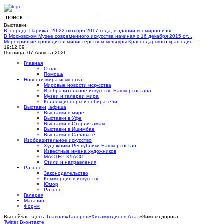
Выставки:
В сердце Парижа, 20-22 октября 2017 года, в здании всемирно изве...
В Московском Музее современного искусства начиная с 16 декабря 2015 от...
Мероприятие проводится министерством культуры Краснодарского края один...
19:12:10
Пятница, 07 Августа 2026
Главная
О нас
Помощь
Новости мира искусства
Мировые новости искусства
Изобразительное искусство Башкортостана
Музеи и галереи мира
Коллекционеры и собиратели
Выставки, афиша
Выставки в мире
Выставки в Уфе
Выставки в Стерлитамаке
Выставки в Ишимбае
Выставки в Салавате
Изобразительное искусство
Художники Республики Башкортостан
Известные имена художников
МАСТЕР-КЛАСС
Стили и направления
Разное
Законодательство
Коммерция в искусстве
Юмор
Разное
Галерея
Магазин
Форум
Вы сейчас здесь:
Главная
»
Галерея
»
Хисамутдинов Ахат
»
Зимняя дорога.
Twitter
Вконтакте