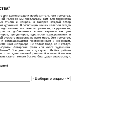
ства"
е для демонстрации изобразительного искусства.
нной галерее мы предлагаем вам для просмотра
ых стилях и жанрах. В галерее каждый автор
ам художника. В экспозиции нашей галереи всегда
представлены все жанры: реализм, сюрреализм,
иряется, добавляются новые картины как уже
еров, арт-дилеров, кураторов корпоративных и
русского искусства во всем мире. Это искусство,
м и соглашающимся, честолюбивым и скромным,
еменном интерьере не только мода, но и статус,
выбрать? Авторское фото или холст художника,
бытия? Все уместно и доступно. Любая работа
ми, с их единственной реальной и вечной частью
знь станет только богаче благодаря знакомству с
упок!