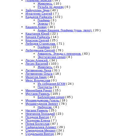
Гульченко Моисей
( 18 )
Живопись.
( 10 )
Резьба по дереву
( 6 )
Зайнуллин Эдик
( 40 )
Игнатенко Сергей
( 7 )
Кадыров Рафаэль
( 172 )
Графика
( 3 )
Эскизы
( 5 )
Кашаев Анвар
( 30 )
Анвар Кашаев. Графика (тушь, перо).
( 20 )
Каштанов Юрий
( 22 )
Кираев Рафаэль
( 14 )
Краснов Сергей
( 25 )
Лебедев Станислав.
( 71 )
Графика
( 22 )
Лебедянцев Сергей
( 78 )
Акварель. Этюды с пленеров.
( 83 )
Эротическая серия
( 8 )
Лесин Алексей.
( 34 )
Лесин Василий
( 103 )
Живопись.
( 21 )
Литвиненко Лена
( 31 )
Литвиненко Ольга
( 18 )
Мазитов Амир
( 46 )
Меос Владислав
( 0 )
Из собрания БГХМ
( 24 )
Портреты
( 6 )
Миннебаев Ринат
( 15 )
Мустаев Рамиль
( 105 )
Библейская серия
( 85 )
Мухамедьярова Гузель
( 18 )
Мухаметдинов Зиялет
( 78 )
Наброски.
( 8 )
Нагаев Рамиль
( 25 )
Немчинов Геннадий
( 23 )
Позднов Виктор
( 7 )
Позднова Елена
( 7 )
Попов Болеслав
( 87 )
Сафаралиев Алимет
( 29 )
Спиридонов Михаил
( 24 )
Суздальцев Виктор
( 39 )