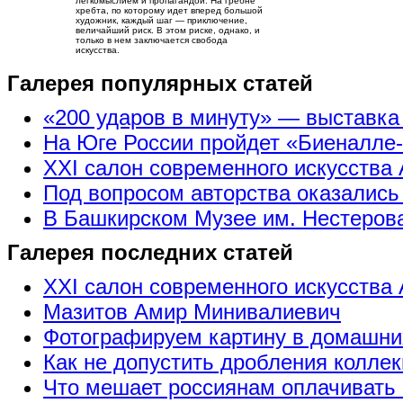
легкомыслием и пропагандой. На гребне
хребта, по которому идет вперед большой
художник, каждый шаг — приключение,
величайший риск. В этом риске, однако, и
только в нем заключается свобода
искусства.
Галерея популярных статей
«200 ударов в минуту» — выставк
На Юге России пройдет «Биеналле
XXI салон современного искусства 
Под вопросом авторства оказались
В Башкирском Музее им. Нестерова
Галерея последних статей
XXI салон современного искусства 
Мазитов Амир Минивалиевич
Фотографируем картину в домашни
Как не допустить дробления коллек
Что мешает россиянам оплачивать 