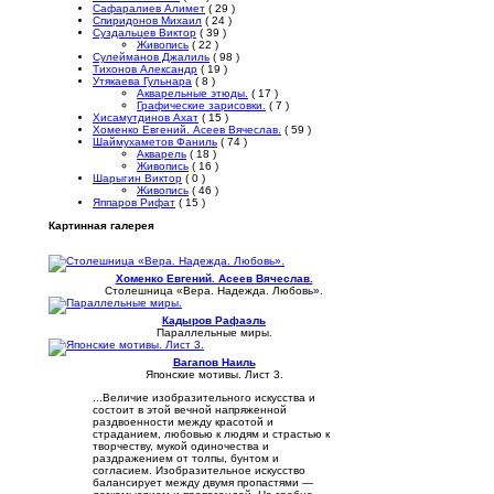
Сафаралиев Алимет
( 29 )
Спиридонов Михаил
( 24 )
Суздальцев Виктор
( 39 )
Живопись
( 22 )
Сулейманов Джалиль
( 98 )
Тихонов Александр
( 19 )
Утякаева Гульнара
( 8 )
Акварельные этюды.
( 17 )
Графические зарисовки.
( 7 )
Хисамутдинов Ахат
( 15 )
Хоменко Евгений. Асеев Вячеслав.
( 59 )
Шаймухаметов Фаниль
( 74 )
Акварель
( 18 )
Живопись
( 16 )
Шарыгин Виктор
( 0 )
Живопись
( 46 )
Яппаров Рифат
( 15 )
Картинная галерея
Хоменко Евгений. Асеев Вячеслав.
Столешница «Вера. Надежда. Любовь».
Кадыров Рафаэль
Параллельные миры.
Вагапов Наиль
Японские мотивы. Лист 3.
...Величие изобразительного искусства и
состоит в этой вечной напряженной
раздвоенности между красотой и
страданием, любовью к людям и страстью к
творчеству, мукой одиночества и
раздражением от толпы, бунтом и
согласием. Изобразительное искусство
балансирует между двумя пропастями —