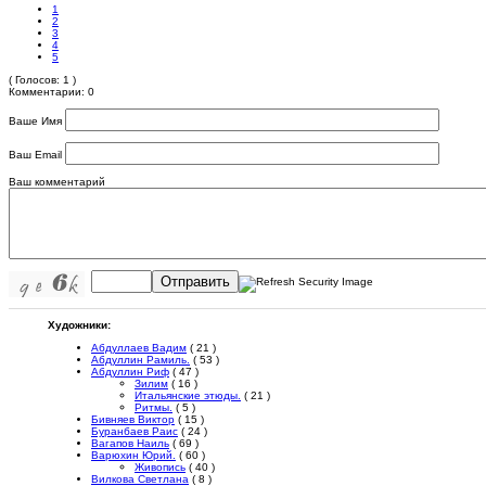
1
2
3
4
5
( Голосов: 1 )
Комментарии: 0
Ваше Имя
Ваш Email
Ваш комментарий
Отправить
Художники:
Абдуллаев Вадим
( 21 )
Абдуллин Рамиль.
( 53 )
Абдуллин Риф
( 47 )
Зилим
( 16 )
Итальянские этюды.
( 21 )
Ритмы.
( 5 )
Бивняев Виктор
( 15 )
Буранбаев Раис
( 24 )
Вагапов Наиль
( 69 )
Варюхин Юрий.
( 60 )
Живопись
( 40 )
Вилкова Светлана
( 8 )