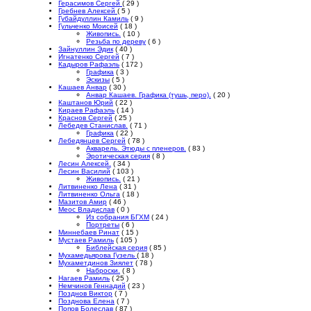
Герасимов Сергей
( 29 )
Гребнев Алексей
( 5 )
Губайдуллин Камиль
( 9 )
Гульченко Моисей
( 18 )
Живопись.
( 10 )
Резьба по дереву
( 6 )
Зайнуллин Эдик
( 40 )
Игнатенко Сергей
( 7 )
Кадыров Рафаэль
( 172 )
Графика
( 3 )
Эскизы
( 5 )
Кашаев Анвар
( 30 )
Анвар Кашаев. Графика (тушь, перо).
( 20 )
Каштанов Юрий
( 22 )
Кираев Рафаэль
( 14 )
Краснов Сергей
( 25 )
Лебедев Станислав.
( 71 )
Графика
( 22 )
Лебедянцев Сергей
( 78 )
Акварель. Этюды с пленеров.
( 83 )
Эротическая серия
( 8 )
Лесин Алексей.
( 34 )
Лесин Василий
( 103 )
Живопись.
( 21 )
Литвиненко Лена
( 31 )
Литвиненко Ольга
( 18 )
Мазитов Амир
( 46 )
Меос Владислав
( 0 )
Из собрания БГХМ
( 24 )
Портреты
( 6 )
Миннебаев Ринат
( 15 )
Мустаев Рамиль
( 105 )
Библейская серия
( 85 )
Мухамедьярова Гузель
( 18 )
Мухаметдинов Зиялет
( 78 )
Наброски.
( 8 )
Нагаев Рамиль
( 25 )
Немчинов Геннадий
( 23 )
Позднов Виктор
( 7 )
Позднова Елена
( 7 )
Попов Болеслав
( 87 )