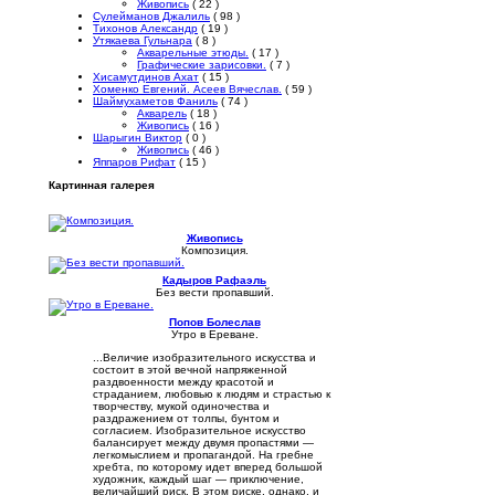
Живопись
( 22 )
Сулейманов Джалиль
( 98 )
Тихонов Александр
( 19 )
Утякаева Гульнара
( 8 )
Акварельные этюды.
( 17 )
Графические зарисовки.
( 7 )
Хисамутдинов Ахат
( 15 )
Хоменко Евгений. Асеев Вячеслав.
( 59 )
Шаймухаметов Фаниль
( 74 )
Акварель
( 18 )
Живопись
( 16 )
Шарыгин Виктор
( 0 )
Живопись
( 46 )
Яппаров Рифат
( 15 )
Картинная галерея
Живопись
Композиция.
Кадыров Рафаэль
Без вести пропавший.
Попов Болеслав
Утро в Ереване.
...Величие изобразительного искусства и
состоит в этой вечной напряженной
раздвоенности между красотой и
страданием, любовью к людям и страстью к
творчеству, мукой одиночества и
раздражением от толпы, бунтом и
согласием. Изобразительное искусство
балансирует между двумя пропастями —
легкомыслием и пропагандой. На гребне
хребта, по которому идет вперед большой
художник, каждый шаг — приключение,
величайший риск. В этом риске, однако, и