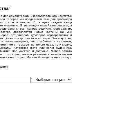
ства"
е для демонстрации изобразительного искусства.
нной галерее мы предлагаем вам для просмотра
ых стилях и жанрах. В галерее каждый автор
ам художника. В экспозиции нашей галереи всегда
представлены все жанры: реализм, сюрреализм,
иряется, добавляются новые картины как уже
еров, арт-дилеров, кураторов корпоративных и
русского искусства во всем мире. Это искусство,
м и соглашающимся, честолюбивым и скромным,
еменном интерьере не только мода, но и статус,
выбрать? Авторское фото или холст художника,
бытия? Все уместно и доступно. Любая работа
ми, с их единственной реальной и вечной частью
знь станет только богаче благодаря знакомству с
упок!