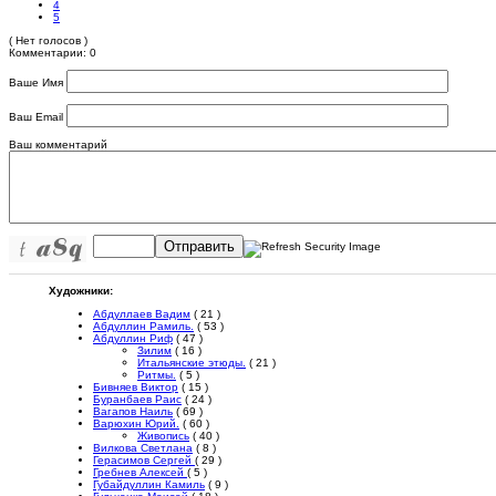
4
5
( Нет голосов )
Комментарии: 0
Ваше Имя
Ваш Email
Ваш комментарий
Отправить
Художники:
Абдуллаев Вадим
( 21 )
Абдуллин Рамиль.
( 53 )
Абдуллин Риф
( 47 )
Зилим
( 16 )
Итальянские этюды.
( 21 )
Ритмы.
( 5 )
Бивняев Виктор
( 15 )
Буранбаев Раис
( 24 )
Вагапов Наиль
( 69 )
Варюхин Юрий.
( 60 )
Живопись
( 40 )
Вилкова Светлана
( 8 )
Герасимов Сергей
( 29 )
Гребнев Алексей
( 5 )
Губайдуллин Камиль
( 9 )