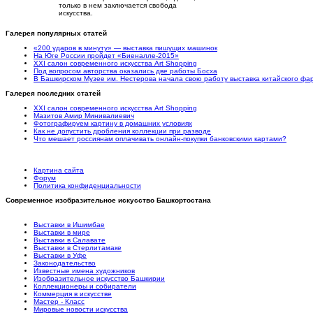
только в нем заключается свобода
искусства.
Галерея популярных статей
«200 ударов в минуту» — выставка пишущих машинок
На Юге России пройдет «Биеналле-2015»
XXI салон современного искусства Art Shopping
Под вопросом авторства оказались две работы Босха
В Башкирском Музее им. Нестерова начала свою работу выставка китайского ф
Галерея последних статей
XXI салон современного искусства Art Shopping
Мазитов Амир Минивалиевич
Фотографируем картину в домашних условиях
Как не допустить дробления коллекции при разводе
Что мешает россиянам оплачивать онлайн-покупки банковскими картами?
Картина сайта
Форум
Политика конфиденциальности
Современное изобразительное искусство Башкортостана
Выставки в Ишимбае
Выставки в мире
Выставки в Салавате
Выставки в Стерлитамаке
Выставки в Уфе
Законодательство
Известные имена художников
Изобразительное искусство Башкирии
Коллекционеры и собиратели
Коммерция в искусстве
Мастер - Класс
Мировые новости искусства