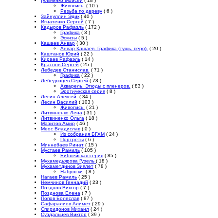
Гульченко Моисей
( 18 )
Живопись.
( 10 )
Резьба по дереву
( 6 )
Зайнуллин Эдик
( 40 )
Игнатенко Сергей
( 7 )
Кадыров Рафаэль
( 172 )
Графика
( 3 )
Эскизы
( 5 )
Кашаев Анвар
( 30 )
Анвар Кашаев. Графика (тушь, перо).
( 20 )
Каштанов Юрий
( 22 )
Кираев Рафаэль
( 14 )
Краснов Сергей
( 25 )
Лебедев Станислав.
( 71 )
Графика
( 22 )
Лебедянцев Сергей
( 78 )
Акварель. Этюды с пленеров.
( 83 )
Эротическая серия
( 8 )
Лесин Алексей.
( 34 )
Лесин Василий
( 103 )
Живопись.
( 21 )
Литвиненко Лена
( 31 )
Литвиненко Ольга
( 18 )
Мазитов Амир
( 46 )
Меос Владислав
( 0 )
Из собрания БГХМ
( 24 )
Портреты
( 6 )
Миннебаев Ринат
( 15 )
Мустаев Рамиль
( 105 )
Библейская серия
( 85 )
Мухамедьярова Гузель
( 18 )
Мухаметдинов Зиялет
( 78 )
Наброски.
( 8 )
Нагаев Рамиль
( 25 )
Немчинов Геннадий
( 23 )
Позднов Виктор
( 7 )
Позднова Елена
( 7 )
Попов Болеслав
( 87 )
Сафаралиев Алимет
( 29 )
Спиридонов Михаил
( 24 )
Суздальцев Виктор
( 39 )