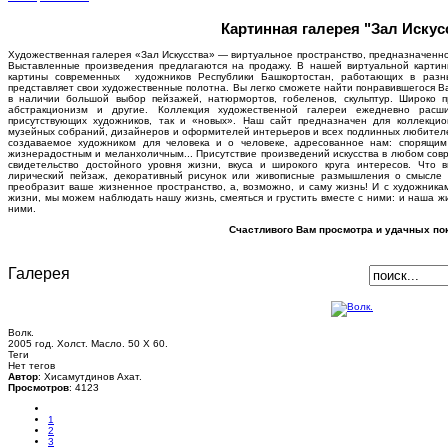
Картинная галерея "Зал Искус
Художественная галерея «Зал Искусства» — виртуальное пространство, предназначенно
Выставленные произведения предлагаются на продажу. В нашей виртуальной карти
картины современных художников Республики Башкортостан, работающих в разн
представляет свои художественные полотна. Вы легко сможете найти понравившегося В
в наличии большой выбор пейзажей, натюрмортов, гобеленов, скульптур. Широко 
абстракционизм и другие. Коллекция художественной галереи ежедневно расш
присутствующих художников, так и «новых». Наш сайт предназначен для коллекцион
музейных собраний, дизайнеров и оформителей интерьеров и всех подлинных любителей 
создаваемое художником для человека и о человеке, адресованное нам: спорящи
жизнерадостным и меланхоличным... Присутствие произведений искусства в любом совр
свидетельство достойного уровня жизни, вкуса и широкого круга интересов. Что 
лирический пейзаж, декоративный рисунок или живописные размышления о смысле 
преобразит ваше жизненное пространство, а, возможно, и саму жизнь! И с художника
жизни, мы можем наблюдать нашу жизнь, смеяться и грустить вместе с ними: и наша жи
ними.
Счастливого Вам просмотра и удачных пок
Галерея
Волк.
2005 год. Холст. Масло. 50 Х 60.
Теги
Нет тегов
Автор
: Хисамутдинов Ахат.
Просмотров
: 4123
1
2
3