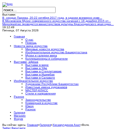
Выставки:
В сердце Парижа, 20-22 октября 2017 года, в здании всемирно изве...
В Московском Музее современного искусства начиная с 16 декабря 2015 от...
Мероприятие проводится министерством культуры Краснодарского края один...
19:12:49
Пятница, 07 Августа 2026
Главная
О нас
Помощь
Новости мира искусства
Мировые новости искусства
Изобразительное искусство Башкортостана
Музеи и галереи мира
Коллекционеры и собиратели
Выставки, афиша
Выставки в мире
Выставки в Уфе
Выставки в Стерлитамаке
Выставки в Ишимбае
Выставки в Салавате
Изобразительное искусство
Художники Республики Башкортостан
Известные имена художников
МАСТЕР-КЛАСС
Стили и направления
Разное
Законодательство
Коммерция в искусстве
Юмор
Разное
Галерея
Магазин
Форум
Вы сейчас здесь:
Главная
»
Галерея
»
Хисамутдинов Ахат
»
Волк.
Twitter
Вконтакте