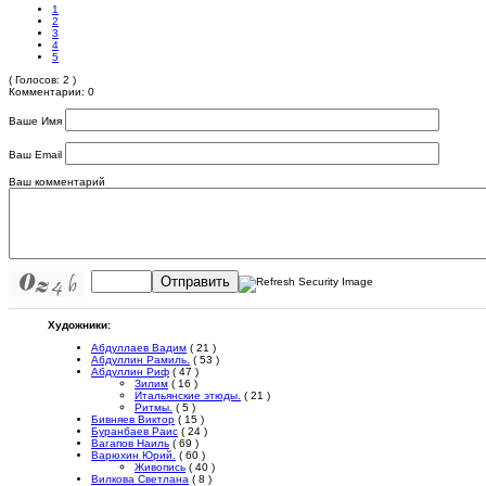
1
2
3
4
5
( Голосов: 2 )
Комментарии: 0
Ваше Имя
Ваш Email
Ваш комментарий
Отправить
Художники:
Абдуллаев Вадим
( 21 )
Абдуллин Рамиль.
( 53 )
Абдуллин Риф
( 47 )
Зилим
( 16 )
Итальянские этюды.
( 21 )
Ритмы.
( 5 )
Бивняев Виктор
( 15 )
Буранбаев Раис
( 24 )
Вагапов Наиль
( 69 )
Варюхин Юрий.
( 60 )
Живопись
( 40 )
Вилкова Светлана
( 8 )