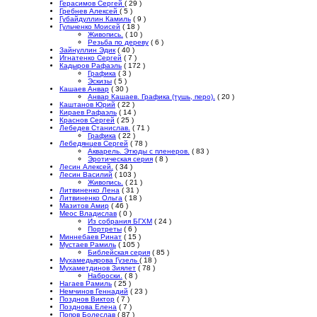
Герасимов Сергей
( 29 )
Гребнев Алексей
( 5 )
Губайдуллин Камиль
( 9 )
Гульченко Моисей
( 18 )
Живопись.
( 10 )
Резьба по дереву
( 6 )
Зайнуллин Эдик
( 40 )
Игнатенко Сергей
( 7 )
Кадыров Рафаэль
( 172 )
Графика
( 3 )
Эскизы
( 5 )
Кашаев Анвар
( 30 )
Анвар Кашаев. Графика (тушь, перо).
( 20 )
Каштанов Юрий
( 22 )
Кираев Рафаэль
( 14 )
Краснов Сергей
( 25 )
Лебедев Станислав.
( 71 )
Графика
( 22 )
Лебедянцев Сергей
( 78 )
Акварель. Этюды с пленеров.
( 83 )
Эротическая серия
( 8 )
Лесин Алексей.
( 34 )
Лесин Василий
( 103 )
Живопись.
( 21 )
Литвиненко Лена
( 31 )
Литвиненко Ольга
( 18 )
Мазитов Амир
( 46 )
Меос Владислав
( 0 )
Из собрания БГХМ
( 24 )
Портреты
( 6 )
Миннебаев Ринат
( 15 )
Мустаев Рамиль
( 105 )
Библейская серия
( 85 )
Мухамедьярова Гузель
( 18 )
Мухаметдинов Зиялет
( 78 )
Наброски.
( 8 )
Нагаев Рамиль
( 25 )
Немчинов Геннадий
( 23 )
Позднов Виктор
( 7 )
Позднова Елена
( 7 )
Попов Болеслав
( 87 )