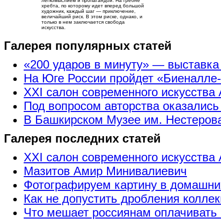
легкомыслием и пропагандой. На гребне
хребта, по которому идет вперед большой
художник, каждый шаг — приключение,
величайший риск. В этом риске, однако, и
только в нем заключается свобода
искусства.
Галерея популярных статей
«200 ударов в минуту» — выставк
На Юге России пройдет «Биеналле
XXI салон современного искусства 
Под вопросом авторства оказались
В Башкирском Музее им. Нестерова
Галерея последних статей
XXI салон современного искусства 
Мазитов Амир Минивалиевич
Фотографируем картину в домашни
Как не допустить дробления коллек
Что мешает россиянам оплачивать 