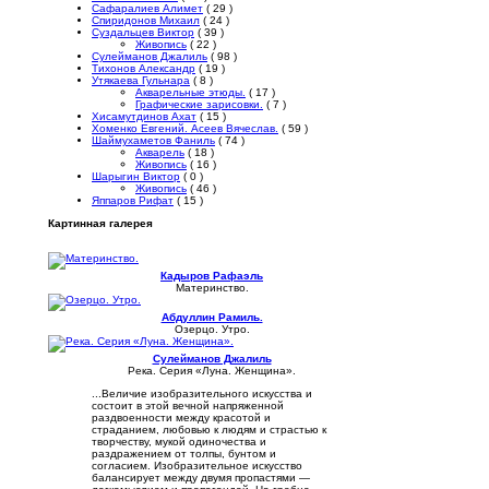
Сафаралиев Алимет
( 29 )
Спиридонов Михаил
( 24 )
Суздальцев Виктор
( 39 )
Живопись
( 22 )
Сулейманов Джалиль
( 98 )
Тихонов Александр
( 19 )
Утякаева Гульнара
( 8 )
Акварельные этюды.
( 17 )
Графические зарисовки.
( 7 )
Хисамутдинов Ахат
( 15 )
Хоменко Евгений. Асеев Вячеслав.
( 59 )
Шаймухаметов Фаниль
( 74 )
Акварель
( 18 )
Живопись
( 16 )
Шарыгин Виктор
( 0 )
Живопись
( 46 )
Яппаров Рифат
( 15 )
Картинная галерея
Кадыров Рафаэль
Материнство.
Абдуллин Рамиль.
Озерцо. Утро.
Сулейманов Джалиль
Река. Серия «Луна. Женщина».
...Величие изобразительного искусства и
состоит в этой вечной напряженной
раздвоенности между красотой и
страданием, любовью к людям и страстью к
творчеству, мукой одиночества и
раздражением от толпы, бунтом и
согласием. Изобразительное искусство
балансирует между двумя пропастями —