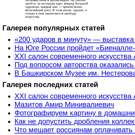
легкомыслием и пропагандой. На гребне
хребта, по которому идет вперед большой
художник, каждый шаг — приключение,
величайший риск. В этом риске, однако, и
только в нем заключается свобода
искусства.
Галерея популярных статей
«200 ударов в минуту» — выставк
На Юге России пройдет «Биеналле
XXI салон современного искусства 
Под вопросом авторства оказались
В Башкирском Музее им. Нестерова
Галерея последних статей
XXI салон современного искусства 
Мазитов Амир Минивалиевич
Фотографируем картину в домашни
Как не допустить дробления коллек
Что мешает россиянам оплачивать 