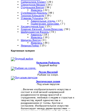
Сафаралиев Алимет
( 29 )
Спиридонов Михаил
( 24 )
Суздальцев Виктор
( 39 )
Живопись
( 22 )
Сулейманов Джалиль
( 98 )
Тихонов Александр
( 19 )
Утякаева Гульнара
( 8 )
Акварельные этюды.
( 17 )
Графические зарисовки.
( 7 )
Хисамутдинов Ахат
( 15 )
Хоменко Евгений. Асеев Вячеслав.
( 59 )
Шаймухаметов Фаниль
( 74 )
Акварель
( 18 )
Живопись
( 16 )
Шарыгин Виктор
( 0 )
Живопись
( 46 )
Яппаров Рифат
( 15 )
Картинная галерея
Кадыров Рафаэль
Трудный выбор
Лесин Василий
Рыбаки на озере.
Эротическая серия
Под алым парусом
...Величие изобразительного искусства и
состоит в этой вечной напряженной
раздвоенности между красотой и
страданием, любовью к людям и страстью к
творчеству, мукой одиночества и
раздражением от толпы, бунтом и
согласием. Изобразительное искусство
балансирует между двумя пропастями —