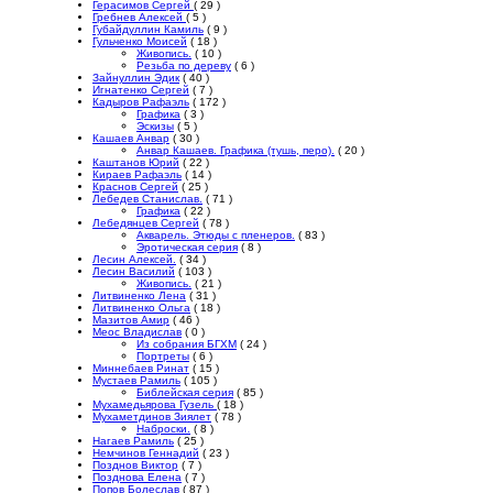
Герасимов Сергей
( 29 )
Гребнев Алексей
( 5 )
Губайдуллин Камиль
( 9 )
Гульченко Моисей
( 18 )
Живопись.
( 10 )
Резьба по дереву
( 6 )
Зайнуллин Эдик
( 40 )
Игнатенко Сергей
( 7 )
Кадыров Рафаэль
( 172 )
Графика
( 3 )
Эскизы
( 5 )
Кашаев Анвар
( 30 )
Анвар Кашаев. Графика (тушь, перо).
( 20 )
Каштанов Юрий
( 22 )
Кираев Рафаэль
( 14 )
Краснов Сергей
( 25 )
Лебедев Станислав.
( 71 )
Графика
( 22 )
Лебедянцев Сергей
( 78 )
Акварель. Этюды с пленеров.
( 83 )
Эротическая серия
( 8 )
Лесин Алексей.
( 34 )
Лесин Василий
( 103 )
Живопись.
( 21 )
Литвиненко Лена
( 31 )
Литвиненко Ольга
( 18 )
Мазитов Амир
( 46 )
Меос Владислав
( 0 )
Из собрания БГХМ
( 24 )
Портреты
( 6 )
Миннебаев Ринат
( 15 )
Мустаев Рамиль
( 105 )
Библейская серия
( 85 )
Мухамедьярова Гузель
( 18 )
Мухаметдинов Зиялет
( 78 )
Наброски.
( 8 )
Нагаев Рамиль
( 25 )
Немчинов Геннадий
( 23 )
Позднов Виктор
( 7 )
Позднова Елена
( 7 )
Попов Болеслав
( 87 )