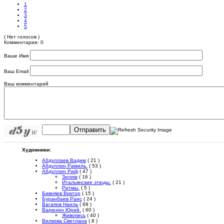
1
2
3
4
5
( Нет голосов )
Комментарии: 0
Ваше Имя
Ваш Email
Ваш комментарий
Отправить
Художники:
Абдуллаев Вадим
( 21 )
Абдуллин Рамиль.
( 53 )
Абдуллин Риф
( 47 )
Зилим
( 16 )
Итальянские этюды.
( 21 )
Ритмы.
( 5 )
Бивняев Виктор
( 15 )
Буранбаев Раис
( 24 )
Вагапов Наиль
( 69 )
Варюхин Юрий.
( 60 )
Живопись
( 40 )
Вилкова Светлана
( 8 )