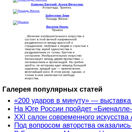
Хоменко Евгений. Асеев Вячеслав.
Атлантида. Триптих.
Зайнуллин Эдик
Лошадь Жизни.
Вагапов Наиль
Прыжок
...Величие изобразительного искусства и
состоит в этой вечной напряженной
раздвоенности между красотой и
страданием, любовью к людям и страстью к
творчеству, мукой одиночества и
раздражением от толпы, бунтом и
согласием. Изобразительное искусство
балансирует между двумя пропастями —
легкомыслием и пропагандой. На гребне
хребта, по которому идет вперед большой
художник, каждый шаг — приключение,
величайший риск. В этом риске, однако, и
только в нем заключается свобода
искусства.
Галерея популярных статей
«200 ударов в минуту» — выставк
На Юге России пройдет «Биеналле
XXI салон современного искусства 
Под вопросом авторства оказались