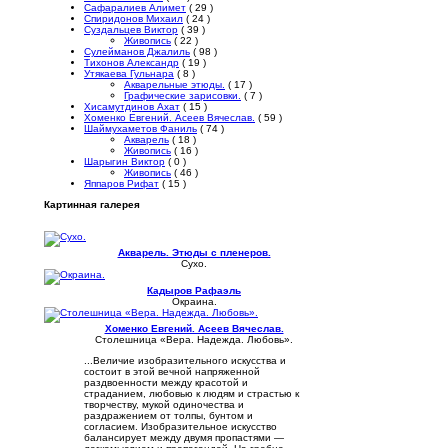
Сафаралиев Алимет
( 29 )
Спиридонов Михаил
( 24 )
Суздальцев Виктор
( 39 )
Живопись
( 22 )
Сулейманов Джалиль
( 98 )
Тихонов Александр
( 19 )
Утякаева Гульнара
( 8 )
Акварельные этюды.
( 17 )
Графические зарисовки.
( 7 )
Хисамутдинов Ахат
( 15 )
Хоменко Евгений. Асеев Вячеслав.
( 59 )
Шаймухаметов Фаниль
( 74 )
Акварель
( 18 )
Живопись
( 16 )
Шарыгин Виктор
( 0 )
Живопись
( 46 )
Яппаров Рифат
( 15 )
Картинная галерея
Акварель. Этюды с пленеров.
Сухо.
Кадыров Рафаэль
Окраина.
Хоменко Евгений. Асеев Вячеслав.
Столешница «Вера. Надежда. Любовь».
...Величие изобразительного искусства и
состоит в этой вечной напряженной
раздвоенности между красотой и
страданием, любовью к людям и страстью к
творчеству, мукой одиночества и
раздражением от толпы, бунтом и
согласием. Изобразительное искусство
балансирует между двумя пропастями —