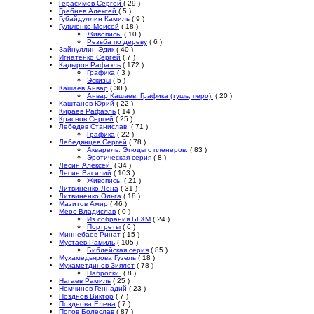
Герасимов Сергей
( 29 )
Гребнев Алексей
( 5 )
Губайдуллин Камиль
( 9 )
Гульченко Моисей
( 18 )
Живопись.
( 10 )
Резьба по дереву
( 6 )
Зайнуллин Эдик
( 40 )
Игнатенко Сергей
( 7 )
Кадыров Рафаэль
( 172 )
Графика
( 3 )
Эскизы
( 5 )
Кашаев Анвар
( 30 )
Анвар Кашаев. Графика (тушь, перо).
( 20 )
Каштанов Юрий
( 22 )
Кираев Рафаэль
( 14 )
Краснов Сергей
( 25 )
Лебедев Станислав.
( 71 )
Графика
( 22 )
Лебедянцев Сергей
( 78 )
Акварель. Этюды с пленеров.
( 83 )
Эротическая серия
( 8 )
Лесин Алексей.
( 34 )
Лесин Василий
( 103 )
Живопись.
( 21 )
Литвиненко Лена
( 31 )
Литвиненко Ольга
( 18 )
Мазитов Амир
( 46 )
Меос Владислав
( 0 )
Из собрания БГХМ
( 24 )
Портреты
( 6 )
Миннебаев Ринат
( 15 )
Мустаев Рамиль
( 105 )
Библейская серия
( 85 )
Мухамедьярова Гузель
( 18 )
Мухаметдинов Зиялет
( 78 )
Наброски.
( 8 )
Нагаев Рамиль
( 25 )
Немчинов Геннадий
( 23 )
Позднов Виктор
( 7 )
Позднова Елена
( 7 )
Попов Болеслав
( 87 )