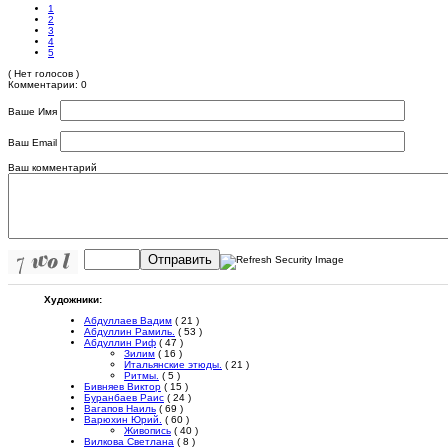
1
2
3
4
5
( Нет голосов )
Комментарии: 0
Ваше Имя
Ваш Email
Ваш комментарий
Отправить
Художники:
Абдуллаев Вадим
( 21 )
Абдуллин Рамиль.
( 53 )
Абдуллин Риф
( 47 )
Зилим
( 16 )
Итальянские этюды.
( 21 )
Ритмы.
( 5 )
Бивняев Виктор
( 15 )
Буранбаев Раис
( 24 )
Вагапов Наиль
( 69 )
Варюхин Юрий.
( 60 )
Живопись
( 40 )
Вилкова Светлана
( 8 )