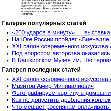
легкомыслием и пропагандой. На гребне
хребта, по которому идет вперед большой
художник, каждый шаг — приключение,
величайший риск. В этом риске, однако, и
только в нем заключается свобода
искусства.
Галерея популярных статей
«200 ударов в минуту» — выставк
На Юге России пройдет «Биеналле
XXI салон современного искусства 
Под вопросом авторства оказались
В Башкирском Музее им. Нестерова
Галерея последних статей
XXI салон современного искусства 
Мазитов Амир Минивалиевич
Фотографируем картину в домашни
Как не допустить дробления коллек
Что мешает россиянам оплачивать 