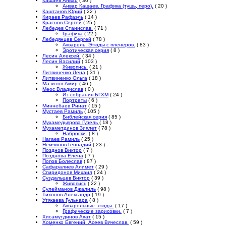
Кашаев Анвар
( 30 )
Анвар Кашаев. Графика (тушь, перо).
( 20 )
Каштанов Юрий
( 22 )
Кираев Рафаэль
( 14 )
Краснов Сергей
( 25 )
Лебедев Станислав.
( 71 )
Графика
( 22 )
Лебедянцев Сергей
( 78 )
Акварель. Этюды с пленеров.
( 83 )
Эротическая серия
( 8 )
Лесин Алексей.
( 34 )
Лесин Василий
( 103 )
Живопись.
( 21 )
Литвиненко Лена
( 31 )
Литвиненко Ольга
( 18 )
Мазитов Амир
( 46 )
Меос Владислав
( 0 )
Из собрания БГХМ
( 24 )
Портреты
( 6 )
Миннебаев Ринат
( 15 )
Мустаев Рамиль
( 105 )
Библейская серия
( 85 )
Мухамедьярова Гузель
( 18 )
Мухаметдинов Зиялет
( 78 )
Наброски.
( 8 )
Нагаев Рамиль
( 25 )
Немчинов Геннадий
( 23 )
Позднов Виктор
( 7 )
Позднова Елена
( 7 )
Попов Болеслав
( 87 )
Сафаралиев Алимет
( 29 )
Спиридонов Михаил
( 24 )
Суздальцев Виктор
( 39 )
Живопись
( 22 )
Сулейманов Джалиль
( 98 )
Тихонов Александр
( 19 )
Утякаева Гульнара
( 8 )
Акварельные этюды.
( 17 )
Графические зарисовки.
( 7 )
Хисамутдинов Ахат
( 15 )
Хоменко Евгений. Асеев Вячеслав.
( 59 )