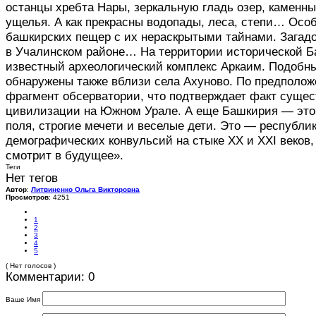
останцы хребта Нары, зеркальную гладь озер, камен
ущелья. А как прекрасны водопады, леса, степи… Особ
башкирских пещер с их нераскрытыми тайнами. Загад
в Учалинском районе… На территории исторической 
известный археологический комплекс Аркаим. Подобн
обнаружены также вблизи села Ахуново. По предполож
фрагмент обсерватории, что подтверждает факт суще
цивилизации на Южном Урале. А еще Башкирия — это
поля, строгие мечети и веселые дети. Это — республи
демографических конвульсий на стыке XX и XXI веков,
смотрит в будущее».
Теги
Нет тегов
Автор
:
Литвиненко Ольга Викторовна
Просмотров
: 4251
1
2
3
4
5
( Нет голосов )
Комментарии: 0
Ваше Имя