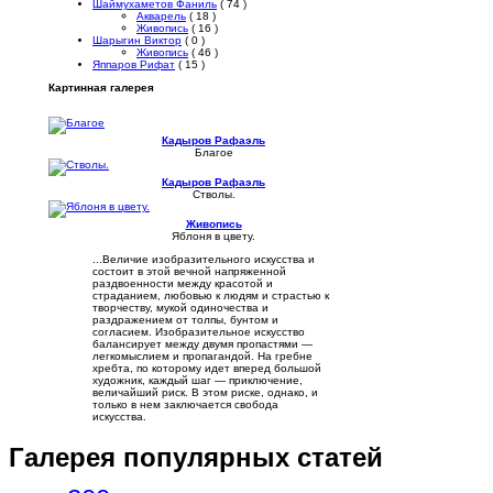
Шаймухаметов Фаниль
( 74 )
Акварель
( 18 )
Живопись
( 16 )
Шарыгин Виктор
( 0 )
Живопись
( 46 )
Яппаров Рифат
( 15 )
Картинная галерея
Кадыров Рафаэль
Благое
Кадыров Рафаэль
Стволы.
Живопись
Яблоня в цвету.
...Величие изобразительного искусства и
состоит в этой вечной напряженной
раздвоенности между красотой и
страданием, любовью к людям и страстью к
творчеству, мукой одиночества и
раздражением от толпы, бунтом и
согласием. Изобразительное искусство
балансирует между двумя пропастями —
легкомыслием и пропагандой. На гребне
хребта, по которому идет вперед большой
художник, каждый шаг — приключение,
величайший риск. В этом риске, однако, и
только в нем заключается свобода
искусства.
Галерея популярных статей